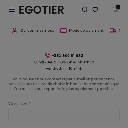
×
Appli Egotier
Obtenir l'appli
Meilleurs prix sur l’app !
Qui sommes-nous
Mode de paiement
Mode 
+352 800 81 633
Lundi - Jeudi : 10h-13h & 14h-17h30
Vendredi - : - 10h-14h
Vous pouvez nous contacter par e-mail en permanence.
Veuillez vous assurer de choisir le bon Departement afin que
l'on puisse vous répondre le plus rapidement possible.
Votre Nom*