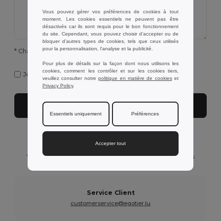
Vous pouvez gérer vos préférences de cookies à tout
moment. Les cookies essentiels ne peuvent pas être
désactivés car ils sont requis pour le bon fonctionnement
du site. Cependant, vous pouvez choisir d’accepter ou de
bloquer d'autres types de cookies, tels que ceux utilisés
pour la personnalisation, l'analyse et la publicité.
* Champs obligatoires à remplir
Pour plus de détails sur la façon dont nous utilisons les
cookies, comment les contrôler et sur les cookies tiers,
Je veux recevoir la Newsletter de Egotier
veuillez consulter notre
politique en matière de cookies
et
Privacy Policy
.
Envoyer
Essentiels uniquement
Préférences
Besoin d'aide ?
Accepter tout
Vous pouvez nous contacter sur les services suivants
Service Client
customerservice@egotier.lu