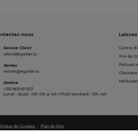
ntactez-nous
Laissez
Service Client
Centre d'
client@egotier.lu
Prix de G
Retours 
Ventes
ventes@egotier.lu
Glossaire
Méthodes
Hotline
+352 800 81 633
Lundi - Jeudi : 10h-13h & 14h-17h30 Vendredi : 10h-14h
litique de Cookies
|
Plan du Site