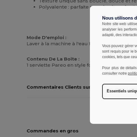
Texture unique sans boucle, douce et ré
Polyvalente : parfaite pour la plage, la 
Nous utilisons 
Notre site web utilis
analyser les perform
adapté, des interacti
Mode D'emploi :
Laver à la machine à l'eau froide, sécher à l'air
Vous pouvez gérer vo
sont requis pour le 
cookies, tels que ceux
Contenu De La Boîte :
1 serviette Pareo en style fouta, guide d'entret
Pour plus de détails
consulter notre
polit
Commentaires Clients sur le Produit
Essentiels uni
Commandes en gros