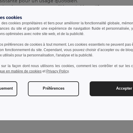
sistante pour un usage quotidien.
piscine, le yoga, ou comme élément décoratif.
des cookies
e des cookies propriétaires et tiers pour améliorer la fonctionnalité globale, mémo
ances du site et garantir une expérience de navigation fluide et personnalisée,
ons optimisées avec notre site web, et de la publicité.
 libre. Ne pas blanchir.
s préférences de cookies à tout moment. Les cookies essentiels ne peuvent pas êt
bon fonctionnement du site. Cependant, vous pouvez choisir d’accepter ou de bloq
 utilisés pour la personnalisation, l'analyse et la publicité.
ien
 sur la façon dont nous utilisons les cookies, comment les contrôler et sur les co
ique en matière de cookies
et
Privacy Policy
.
quement
Préférences
Accepter 
Ajouter un avis