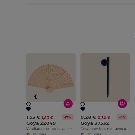
1,53 €
0,28 €
-17%
-6%
1,83 €
0,30 €
Goya 22049
Goya 37532
Ventilateur en bois avec motifs décoratifs SWEET
Crayon en bois noir avec pompon multicolore GINGER
+1 Couleurs
+3 Couleurs