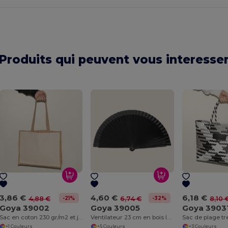
Produits qui peuvent vous interesse
3,86 €
4,60 €
6,18 €
-21%
-32%
4,88 €
6,74 €
8,10 
Goya 39002
Goya 39005
Goya 3903
Sac en coton 230 gr/m2 et jute laminé SHOPPER
Ventilateur 23 cm en bois laqué et polyester LACARED
+1 Couleurs
+5 Couleurs
+3 Couleurs