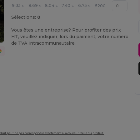
9.33
8.69
8.04
7.40
6.75
5200
€
€
€
€
€
Sélections:
0
Vous êtes une entreprise? Pour profiter des prix
HT, veuillez indiquer, lors du paiment, votre numéro
de TVA Intracommunautaire.
roduit peut ne pas correspondre exactement à la couleur réelle du produit.