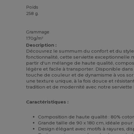
Poids
258 g.
Stock élévé
Grammage
170g/m²
Description :
Découvrez le summum du confort et du style av
fonctionnalité, cette serviette exceptionnel
partir d'un mélange de haute qualité, comp
légère et facile à transporter. Disponible dans
touche de couleur et de dynamisme à vos sorti
une texture unique, à la fois douce et résistan
tradition et de modernité avec notre serviette
Caractéristiques :
Composition de haute qualité : 80% coto
Grande taille de 90 x 180 cm, idéale pour
Design élégant avec motifs à rayures, di