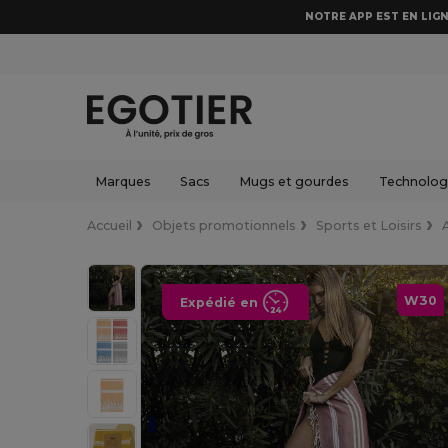
NOTRE APP EST EN LIGN
Marques
Sacs
Mugs et gourdes
Technologi
Accueil
Objets promotionnels
Sports et Loisirs
W30
Expédié en