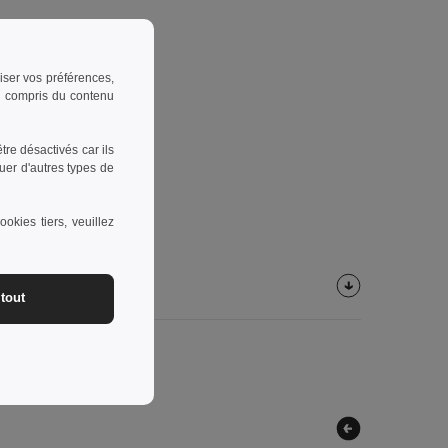
riser vos préférences,
 y compris du contenu
re désactivés car ils
uer d'autres types de
okies tiers, veuillez
tout