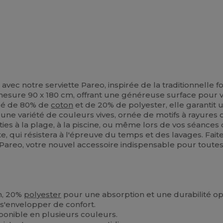
ec notre serviette Pareo, inspirée de la traditionnelle f
le mesure 90 x 180 cm, offrant une généreuse surface pou
osé de 80% de
coton
et de 20% de polyester, elle garantit 
 une variété de couleurs vives, ornée de motifs à rayures c
es à la plage, à la piscine, ou même lors de vos séances 
te, qui résistera à l'épreuve du temps et des lavages. Fai
 Pareo, votre nouvel accessoire indispensable pour toutes
n, 20%
polyester
pour une absorption et une durabilité op
 s'envelopper de confort.
sponible en plusieurs couleurs.