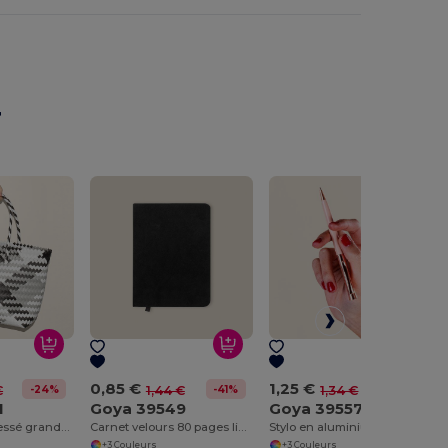
r
0,85 €
1,25 €
-24%
-41%
-7%
€
1,44 €
1,34 €
1
Goya 39549
Goya 39557
Sac de plage tressé grande capacité COAST
Carnet velours 80 pages lignées crème VELVET
Stylo en aluminium laqué et métallique RICH
+3 Couleurs
+3 Couleurs