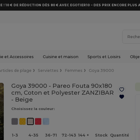
E ! 10 € DE RÉDUCTION DÈS 80 € AVEC EGOTIER10 – DES PRIX ENCORE PLUS 
e et Accessoires
Cuisine et maison
Sports et Loisirs
Obje
Articles de plage
Serviettes
Femmes
Goya 39000
Goya 39000 - Pareo Fouta 90x180
cm, Coton et Polyester ZANZIBAR
-
Beige
Choisissez la couleur:
1-3
4-35
36-71
72-143
144 +
Stock
Quantité