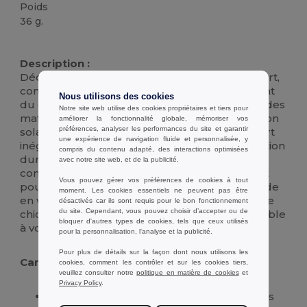
Poids
36 g.
Stock élévé
Description :
Découvrez notre chapeau en osier à bord court,
conçu pour s'adapter à tous, indépendamment
Nous utilisons des cookies
du genre. Ce chapeau élégant, fabriqué avec des
Notre site web utilise des cookies propriétaires et tiers pour
matériaux de haute qualité, offre une protection
améliorer la fonctionnalité globale, mémoriser vos
préférences, analyser les performances du site et garantir
solaire optimale tout en garantissant un confort
une expérience de navigation fluide et personnalisée, y
inégalé. Son design intemporel et sa construction
compris du contenu adapté, des interactions optimisées
durable en font l'accessoire parfait pour
avec notre site web, et de la publicité.
compléter n'importe quelle tenue, que ce soit
Vous pouvez gérer vos préférences de cookies à tout
pour une journée à la plage ou une promenade
moment. Les cookies essentiels ne peuvent pas être
en ville. Avec sa silhouette
unisexe
et son allure
désactivés car ils sont requis pour le bon fonctionnement
du site. Cependant, vous pouvez choisir d’accepter ou de
chic, ce chapeau en osier est l'ajout indispensable
bloquer d'autres types de cookies, tels que ceux utilisés
à votre garde-robe estivale.
pour la personnalisation, l'analyse et la publicité.
Pour plus de détails sur la façon dont nous utilisons les
Caractéristiques :
cookies, comment les contrôler et sur les cookies tiers,
veuillez consulter notre
politique en matière de cookies
et
Privacy Policy
.
Design
unisexe
adaptable à tous les styles