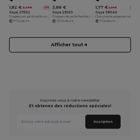
1,82 €
3,88 €
1,77 €
2,29 €
2,10 €
-21%
-16%
Goya 27502
Goya 29533
Goya 38040
Chapeau en paille taille unique PANAMA
Chapeau de paille flexible taille unique, multicolore PANAMA
Chaussette polyester taille unique sublimation FOOT
+1 Couleurs
+2 Couleurs
+1 Couleurs
Afficher tout
Inscrivez-vous à notre newsletter
Et obtenez des réductions spéciales!
Inscription