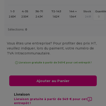
1-3
4-35
36-71
72-143
144 +
Stock
Quantit
2.65
2.50
2.43
1.62
1.54
2491
€
€
€
€
€
Sélections:
0
Vous êtes une entreprise? Pour profiter des prix HT,
veuillez indiquer, lors du paiment, votre numéro de
TVA Intracommunautaire.
Livraison gratuite à partir de 549 € pour cet entrepôt !
Ajouter au Panier
Livraison
Livraison gratuite à partir de 549 € pour cet
entrepôt !