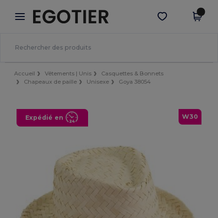
×
Appli Egotier
Obtenir l'appli
Meilleurs prix sur l’app !
Accueil
Vêtements | Unis
Casquettes & Bonnets
Chapeaux de paille
Unisexe
Goya 38054
W30
Expédié en