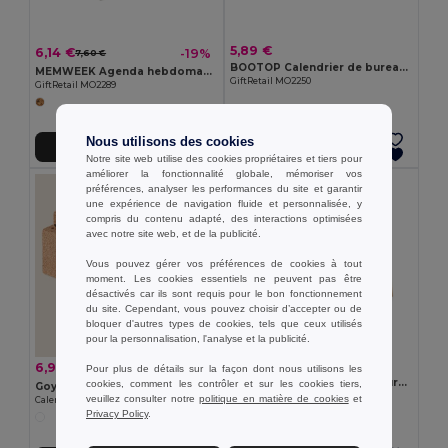
5,89 €
6,14 €
-19%
7,60 €
BOOTOP Calendrier de bureau en bambou
MEMWEEK Agenda hebdomadaire de bureau
GiftRetail MO2250
GiftRetail MO2289
Nous utilisons des cookies
Ajouter au Panier
Ajouter au Panier
Notre site web utilise des cookies propriétaires et tiers pour
améliorer la fonctionnalité globale, mémoriser vos
préférences, analyser les performances du site et garantir
une expérience de navigation fluide et personnalisée, y
compris du contenu adapté, des interactions optimisées
avec notre site web, et de la publicité.
Vous pouvez gérer vos préférences de cookies à tout
moment. Les cookies essentiels ne peuvent pas être
désactivés car ils sont requis pour le bon fonctionnement
du site. Cependant, vous pouvez choisir d’accepter ou de
bloquer d'autres types de cookies, tels que ceux utilisés
pour la personnalisation, l'analyse et la publicité.
4,62 €
6,91 €
-10%
7,68 €
Pour plus de détails sur la façon dont nous utilisons les
CALENDOO Calendrier de bureau avec mémo
cookies, comment les contrôler et sur les cookies tiers,
Goya 52573
GiftRetail MO2756
veuillez consulter notre
politique en matière de cookies
et
Calendrier en liège naturel avec 4 cubes YALE
Privacy Policy
.