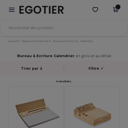
×
Appli Egotier
Obtenir l'appli
Meilleurs prix sur l’app !
Accueil
Objets promotionnels
Bureau & Ecriture
Calendrier
Bureau & Ecriture Calendrier
en gros et au détail
Trier par
Filtre
✓
4 résultats.