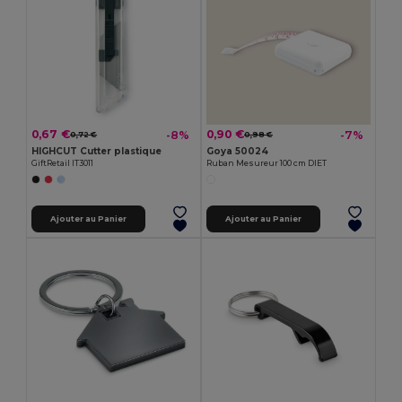
0,67 €
0,90 €
-8%
-7%
0,72 €
0,98 €
HIGHCUT Cutter plastique
Goya 50024
GiftRetail IT3011
Ruban Mesureur 100 cm DIET
Ajouter au Panier
Ajouter au Panier