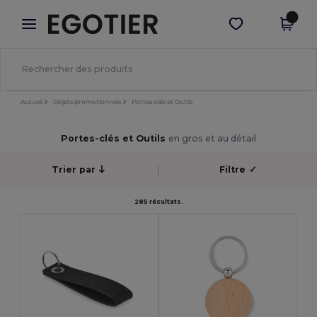
×
Appli Egotier
Obtenir l'appli
Meilleurs prix sur l’app !
Accueil
Objets promotionnels
Portes-clés et Outils
Portes-clés et Outils
en gros et au détail
Trier par
Filtre
✓
285 résultats.