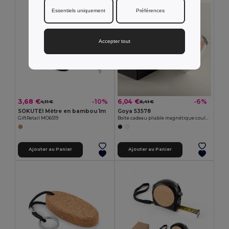
Essentiels uniquement
Préférences
Accepter tout
3,68 €
6,04 €
-10%
-6%
4,11 €
6,41 €
SOKUTEI Mètre en bambou 1m
Goya 53578
GiftRetail MO6519
Boîte cadeau pliable magnétique couleur FSC LUXE
Ajouter au Panier
Ajouter au Panier