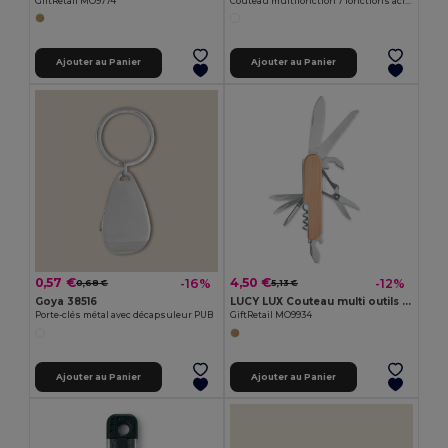
GiftRetail MO9774
Couteau multifonction 7 fonctions acier et bambou KUBI
Ajouter au Panier
Ajouter au Panier
0,57 €
4,50 €
-16%
-12%
0,68 €
5,13 €
Goya 38516
LUCY LUX Couteau multi outils en bambou
Porte-clés métal avec décapsuleur PUB
GiftRetail MO9934
Ajouter au Panier
Ajouter au Panier