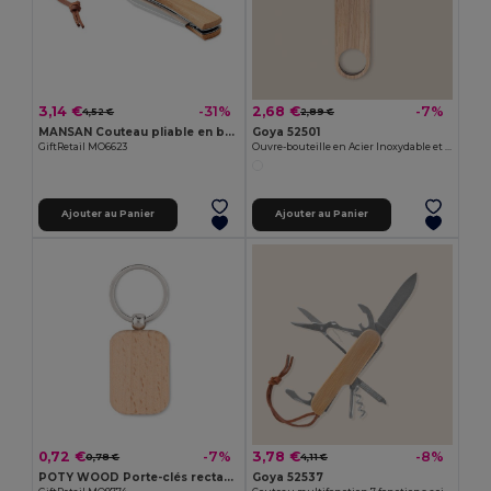
3,14 €
2,68 €
-31%
-7%
4,52 €
2,89 €
MANSAN Couteau pliable en bambou
Goya 52501
GiftRetail MO6623
Ouvre-bouteille en Acier Inoxydable et Bois TRISTAN
Ajouter au Panier
Ajouter au Panier
0,72 €
3,78 €
-7%
-8%
0,78 €
4,11 €
POTY WOOD Porte-clés rectangulaire bois
Goya 52537