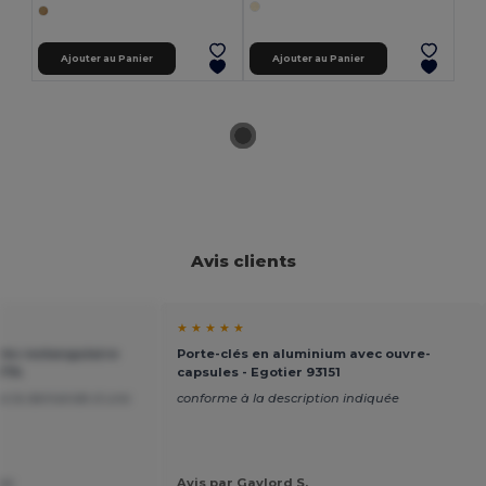
Ajouter au Panier
Ajouter au Panier
Avis clients
★ ★ ★ ★ ★
és rectangulaire
Porte-clés en aluminium avec ouvre-
9774
capsules - Egotier 93151
é a la demande d une
conforme à la description indiquée
isa
Avis par Gaylord S.