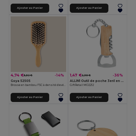
Ajouter au Panier
Ajouter au Panier
4,74 €
1,47 €
-14%
-36%
5,52 €
2,30 €
Goya 52505
ALLIN1 Outil de poche 3en1 en bambou
Brosse en bambou FSC à densité élevée TAMARO
GiftRetail MO2212
Ajouter au Panier
Ajouter au Panier