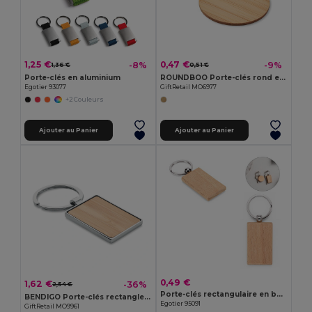
1,25 €
0,47 €
-8%
-9%
1,36 €
0,51 €
Porte-clés en aluminium
ROUNDBOO Porte-clés rond en bambou
Egotier 93077
GiftRetail MO6977
+2 Couleurs
Ajouter au Panier
Ajouter au Panier
0,49 €
1,62 €
-36%
2,54 €
Porte-clés rectangulaire en bois de hêtre
BENDIGO Porte-clés rectangle en bambou
Egotier 95091
GiftRetail MO9961