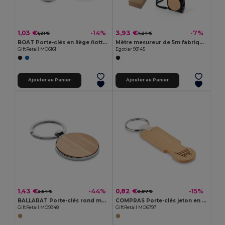
1,03 €
3,93 €
-14%
-7%
1,21 €
4,24 €
BOAT Porte-clés en liège flottant
Mètre mesureur de 5m fabriqué en ABS recyclé (100 % rABS) et en bambou
GiftRetail MO6161
Egotier 98145
Ajouter au Panier
Ajouter au Panier
1,43 €
0,82 €
-44%
-15%
2,54 €
0,97 €
BALLARAT Porte-clés rond métal bambou
COMPRAS Porte-clés jeton en bambou
GiftRetail MO9948
GiftRetail MO6797