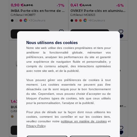
0,90 €
0,41 €
-7%
-6%
0,97 €
0,44 €
IMBA Porte-clés en forme de maison
OVIKEY Porte-clés en aluminium recyclé
GiftRetail MO8877
GiftRetail MO6923
+3 Couleurs
+8 Couleurs
Ajouter au Panier
Ajouter au Panier
Nous utilisons des cookies
Notre site web utilise des cookies propriétaires et tiers pour
améliorer la fonctionnalité globale, mémoriser vos
préférences, analyser les performances du site et garantir
une expérience de navigation fluide et personnalisée, y
compris du contenu adapté, des interactions optimisées
avec notre site web, et de la publicité.
Vous pouvez gérer vos préférences de cookies à tout
moment. Les cookies essentiels ne peuvent pas être
désactivés car ils sont requis pour le bon fonctionnement
du site. Cependant, vous pouvez choisir d’accepter ou de
bloquer d'autres types de cookies, tels que ceux utilisés
0,26 €
1,43 €
-44%
2,54 €
pour la personnalisation, l'analyse et la publicité.
Cutter avec mécanisme de verrouillage
BURNIE Porte-clés maison métal bambou
Egotier 94501
GiftRetail MO9949
Pour plus de détails sur la façon dont nous utilisons les
+2 Couleurs
cookies, comment les contrôler et sur les cookies tiers,
veuillez consulter notre
politique en matière de cookies
et
Privacy Policy
.
Ajouter au Panier
Ajouter au Panier