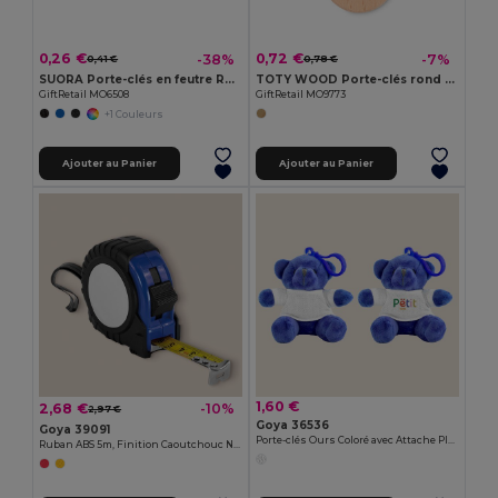
0,26 €
0,72 €
-38%
-7%
0,41 €
0,78 €
SUORA Porte-clés en feutre RPET
TOTY WOOD Porte-clés rond en bois
GiftRetail MO6508
GiftRetail MO9773
+1 Couleurs
Ajouter au Panier
Ajouter au Panier
1,60 €
2,68 €
-10%
2,97 €
Goya 36536
Goya 39091
Porte-clés Ours Coloré avec Attache Plastique BRUIN
Ruban ABS 5m, Finition Caoutchouc Noir BRIC