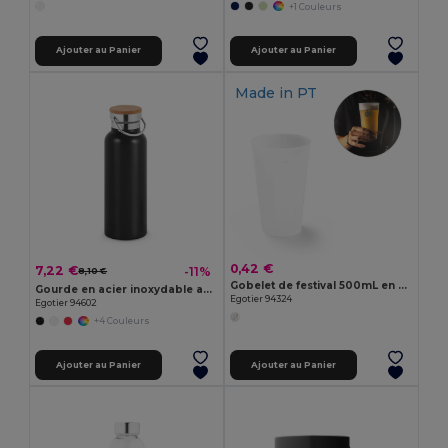
+1 Couleurs
Ajouter au Panier
Ajouter au Panier
Made in
PT
0,42 €
7,22 €
-11%
8,10 €
Gobelet de festival 500mL en PP
Gourde en acier inoxydable avec isolation sous vide 570 mL
Egotier 94324
Egotier 94602
+4 Couleurs
Ajouter au Panier
Ajouter au Panier