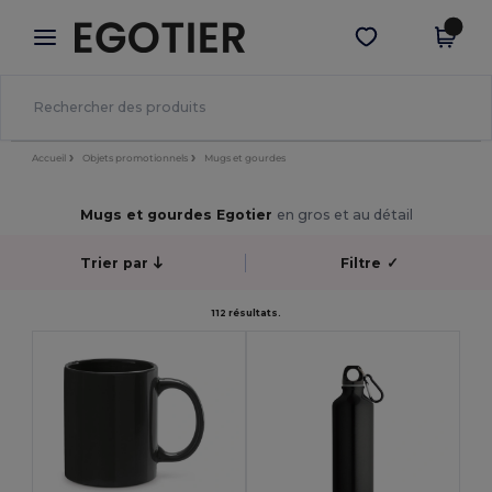
×
Appli Egotier
Obtenir l'appli
Meilleurs prix sur l’app !
Accueil
Objets promotionnels
Mugs et gourdes
Mugs et gourdes Egotier
en gros et au détail
Trier par
Filtre
✓
112 résultats.