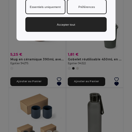
Essentiels uniquement
Préférences
Accepter tout
5,25 €
1,81 €
Mug en céramique 390mL avec revêtement pour sublimation
Gobelet réutilisable 450mL en PP
Egotier 94275
Egotier 94322
Ajouter au Panier
Ajouter au Panier