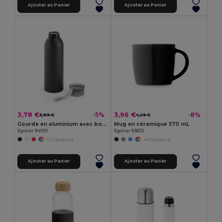
Ajouter au Panier
Ajouter au Panier
3,78 €
3,96 €
-5%
-8%
3,99 €
4,29 €
Gourde en aluminium avec bouchon en PP 660 ml
Mug en céramique 370 mL
Egotier 94059
Egotier 93833
+2 Couleurs
+4 Couleurs
Ajouter au Panier
Ajouter au Panier