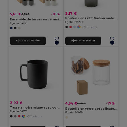
3,17 €
5,65 €
-16%
6,74 €
Bouteille en rPET finition mate 600 mL
Ensemble de tasses en céramique 280mL
Egotier 94299
Egotier 94253
+2 Couleurs
Ajouter au Panier
Ajouter au Panier
3,93 €
4,54 €
-17%
5,48 €
Tasse en céramique avec corps cylindrique 330 mL
Bouteille en verre borosilicate et bouchon en liège 700 ml
Egotier 94273
Egotier 94079
+3 Couleurs