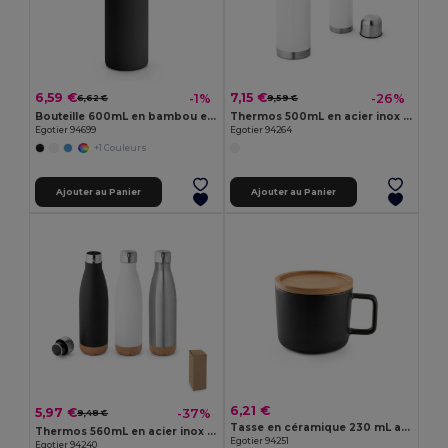
6,59 €
7,15 €
-1%
-26%
6,62 €
9,59 €
Bouteille 600mL en bambou et verre borosilicate
Thermos 500mL en acier inox à sublimation
Egotier 94699
Egotier 94264
+1 Couleurs
Ajouter au Panier
Ajouter au Panier
6,21 €
5,97 €
-37%
9,48 €
Tasse en céramique 230 mL avec couvercle et base en bambou
Thermos 560mL en acier inox avec base en liège
Egotier 94251
Egotier 94240