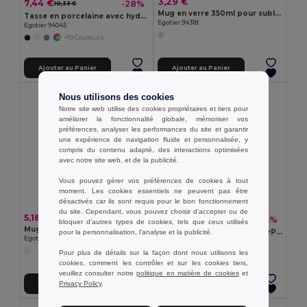
3,29 €
7,44 €
-28%
10,33 €
Mug en verre 350ml pour sublimation
Tasse en porcelaine avec hydroglaçage 450 mL
Egotier 94318
Egotier 94045
+10 Couleurs
Ajouter au Panier
Ajouter au Panier
Nous utilisons des cookies
Notre site web utilise des cookies propriétaires et tiers pour
améliorer la fonctionnalité globale, mémoriser vos
préférences, analyser les performances du site et garantir
une expérience de navigation fluide et personnalisée, y
compris du contenu adapté, des interactions optimisées
avec notre site web, et de la publicité.
Vous pouvez gérer vos préférences de cookies à tout
moment. Les cookies essentiels ne peuvent pas être
désactivés car ils sont requis pour le bon fonctionnement
du site. Cependant, vous pouvez choisir d’accepter ou de
5,18 €
2,10 €
-4%
2,19 €
bloquer d'autres types de cookies, tels que ceux utilisés
Mug en inox émaillé pour sublimation 350 mL
Bouteille PET recyclé (100% rPET) translucide, finition brillante 600 mL
pour la personnalisation, l'analyse et la publicité.
Egotier 94319
Egotier 54326
Pour plus de détails sur la façon dont nous utilisons les
+5 Couleurs
cookies, comment les contrôler et sur les cookies tiers,
veuillez consulter notre
politique en matière de cookies
et
Privacy Policy
.
Ajouter au Panier
Ajouter au Panier