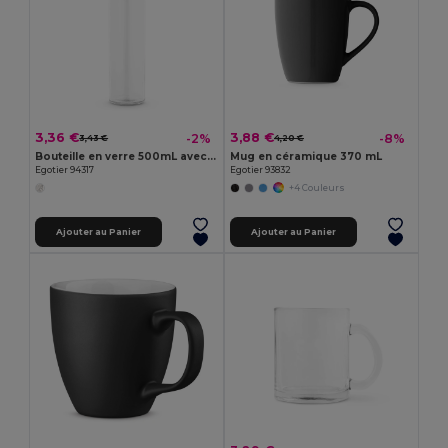
3,36 €
3,88 €
-2%
-8%
3,43 €
4,20 €
Bouteille en verre 500mL avec bouchon en acier inox à sublimation
Mug en céramique 370 mL
Egotier 94317
Egotier 93832
+4 Couleurs
Ajouter au Panier
Ajouter au Panier