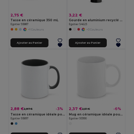
2,75 €
3,22 €
Tasse en céramique 350 mL
Gourde en aluminium recyclé avec mousqueton 530 ml
Egotier 93887
Egotier 54623
+1 Couleurs
+3 Couleurs
Ajouter au Panier
Ajouter au Panier
2,88 €
2,37 €
-3%
-6%
2,97 €
2,51 €
Tasse en céramique idéale pour la sublimation
Mug en céramique idéale pour la sublimation 350 mL
Egotier 93897
Egotier 93990