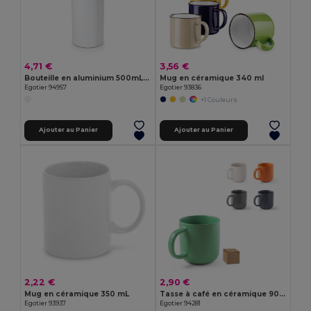
4,71 €
3,56 €
Bouteille en aluminium 500mL avec bouchon en acier inox à sublimation
Mug en céramique 340 ​​ml
Egotier 94957
Egotier 93836
+1 Couleurs
Ajouter au Panier
Ajouter au Panier
2,22 €
2,90 €
Mug en céramique 350 mL
Tasse à café en céramique 90 mL
Egotier 93937
Egotier 94281