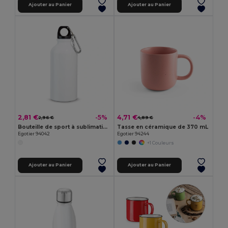
Ajouter au Panier
Ajouter au Panier
2,81 €
4,71 €
-5%
-4%
2,96 €
4,89 €
Bouteille de sport à sublimation 400 mL
Tasse en céramique de 370 mL
Egotier 94042
Egotier 94244
+1 Couleurs
Ajouter au Panier
Ajouter au Panier