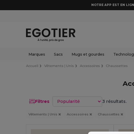
NOTRE APP EST EN LIGN
Marques
Sacs
Mugs et gourdes
Technologi
Accueil
Vêtements | Unis
Accessoires
Chaussettes
Ac
Trier par
Filtres
3 résultats.
Vêtements | Unis
Accessoires
Chaussettes