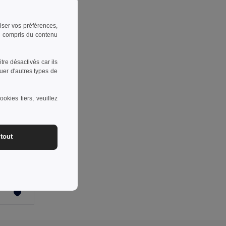
riser vos préférences,
 y compris du contenu
re désactivés car ils
uer d'autres types de
okies tiers, veuillez
-16%
tout
Chaussettes européennes 80% coton sur commande CARTAGO