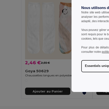
Nous utilisons 
Notre site web utilis
analyser les perform
adapté, des interacti
Vous pouvez gérer vo
sont requis pour le 
cookies, tels que ceux
Pour plus de détails
consulter notre
polit
2,46 €
1,77 
2,55 €
-4%
Essentiels uni
Goya 50629
Goya 
Chaussettes longues en polyester, finition sublimation FIT
Ajouter au Panier
Aj