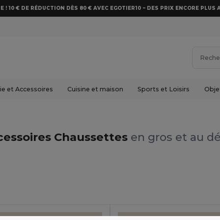
E ! 10 € DE RÉDUCTION DÈS 80 € AVEC EGOTIER10 – DES PRIX ENCORE PLUS 
e et Accessoires
Cuisine et maison
Sports et Loisirs
Obje
cessoires Chaussettes
en gros et au dé
Made in
ES