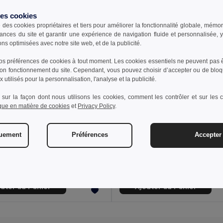
des cookies
e des cookies propriétaires et tiers pour améliorer la fonctionnalité globale, mémo
ances du site et garantir une expérience de navigation fluide et personnalisée,
ons optimisées avec notre site web, et de la publicité.
s préférences de cookies à tout moment. Les cookies essentiels ne peuvent pas êt
bon fonctionnement du site. Cependant, vous pouvez choisir d’accepter ou de bloq
 utilisés pour la personnalisation, l'analyse et la publicité.
 sur la façon dont nous utilisons les cookies, comment les contrôler et sur les co
ique en matière de cookies
et
Privacy Policy
.
€
8,10 €
2,10 €
-16%
9,65 €
quement
Préférences
Accepter 
38040
Goya 50642
Chaussette polyester taille unique sublimation FOOT
outer au Panier
Ajouter au Panier