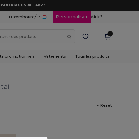
AVANTAGEUX SUR L’APP !
/
Personnaliser
Aide?
Luxembourg
Fr
ts promotionnels
Vêtements
Tous les produits
tail
« Reset