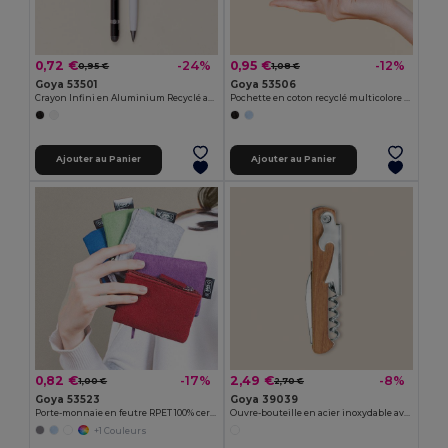
0,72 €
0,95 €
-24%
-12%
0,95 €
1,08 €
Goya 53501
Goya 53506
Crayon Infini en Aluminium Recyclé avec Gomme MILELE
Pochette en coton recyclé multicolore GRS KALA
Ajouter au Panier
Ajouter au Panier
0,82 €
2,49 €
-17%
-8%
1,00 €
2,70 €
Goya 53523
Goya 39039
Porte-monnaie en feutre RPET 100% certifié ROVER
Ouvre-bouteille en acier inoxydable avec poignée SHERRY
+1 Couleurs