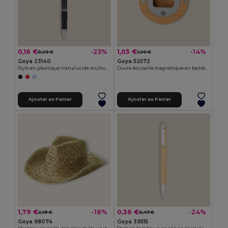
0,16 €
1,03 €
-23%
-14%
0,20 €
1,20 €
Goya 23140
Goya 52572
Stylo en plastique translucide multicolore TRANSLUCENT
Ouvre-bouteille magnétique en bambou et métal ZUG
Ajouter au Panier
Ajouter au Panier
1,79 €
0,36 €
-18%
-24%
2,19 €
0,47 €
Goya 98074
Goya 39515