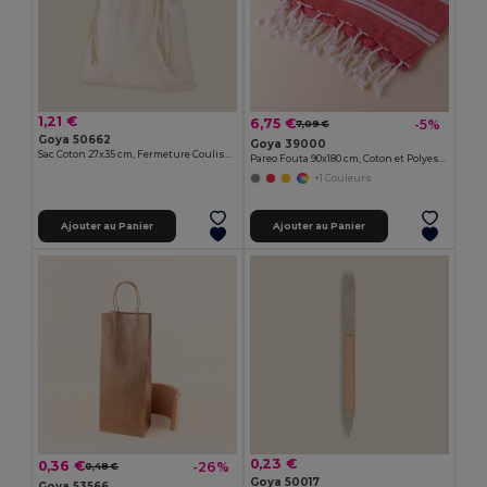
1,21 €
6,75 €
-5%
7,09 €
Goya 50662
Goya 39000
Sac Coton 27x35 cm, Fermeture Coulissante ALTER
Pareo Fouta 90x180 cm, Coton et Polyester ZANZIBAR
+1 Couleurs
Ajouter au Panier
Ajouter au Panier
0,23 €
0,36 €
-26%
0,48 €
Goya 50017
Goya 53566