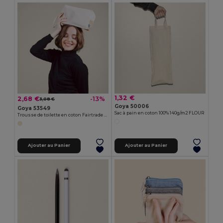
1,32 €
2,68 €
-13%
3,08 €
Goya 50006
Goya 53549
Sac à pain en coton 100% 140g/m2 FLOUR
Trousse de toilette en coton Fairtrade avec base en jute et poignée PALAWAN
Ajouter au Panier
Ajouter au Panier