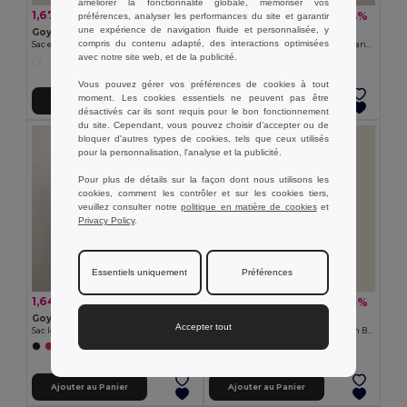
améliorer la fonctionnalité globale, mémoriser vos
1,67 €
1,53 €
-13%
-4%
préférences, analyser les performances du site et garantir
1,92 €
1,59 €
une expérience de navigation fluide et personnalisée, y
Goya 38538
Goya 50538
compris du contenu adapté, des interactions optimisées
Sac en Coton Bio à Longues Anses ECOLOGY
Sac tote en coton recyclé à longues anses WATERFALL
avec notre site web, et de la publicité.
Vous pouvez gérer vos préférences de cookies à tout
moment. Les cookies essentiels ne peuvent pas être
Ajouter au Panier
Ajouter au Panier
désactivés car ils sont requis pour le bon fonctionnement
du site. Cependant, vous pouvez choisir d’accepter ou de
bloquer d'autres types de cookies, tels que ceux utilisés
pour la personnalisation, l'analyse et la publicité.
Pour plus de détails sur la façon dont nous utilisons les
cookies, comment les contrôler et sur les cookies tiers,
veuillez consulter notre
politique en matière de cookies
et
Privacy Policy
.
Essentiels uniquement
Préférences
1,64 €
2,50 €
-4%
-33%
1,72 €
3,76 €
Goya 53519
Goya 31028
Accepter tout
Sac longue anse en coton recyclé Fairtrade DUNE
Bouteille Aluminium 500ml Finition Brillante Carabiner
+1 Couleurs
Ajouter au Panier
Ajouter au Panier