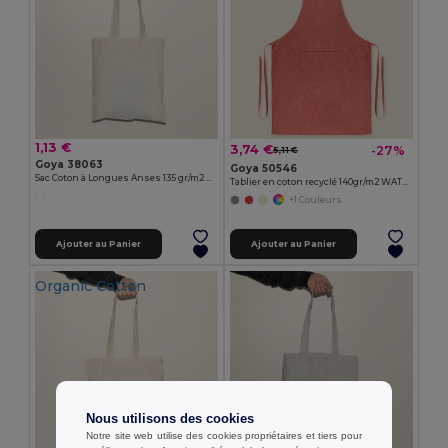
1,13 €
3,74 €
-27%
5,11 €
Goya 38063
Goya 50546
Sac Coton à Longues Anses 135 gr/m2 MALL
Tablier en coton recyclé 140gr/m2 WATERFALL
+1 Couleurs
Ajouter au Panier
Ajouter au Panier
Organic Cotton
Nous utilisons des cookies
Notre site web utilise des cookies propriétaires et tiers pour