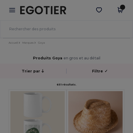
×
Appli Egotier
Obtenir l'appli
Meilleurs prix sur l’app !
Accueil
Marques
Goya
Produits Goya
en gros et au détail
Trier par
Filtre
✓
651 résultats.