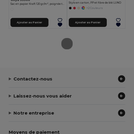
Stylo en carton, PP et fibre de blé LUND
Sac en papier Kraft 120 gr/m², poignée torsadée, certifié FSC IRTHE
+2 Couleurs
Ajouter au Panier
Ajouter au Panier
Contactez-nous
Laissez-nous vous aider
Notre entreprise
Moyens de paiement