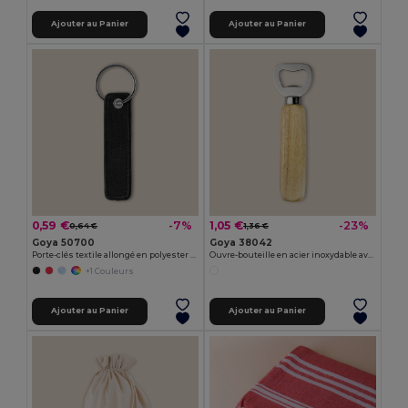
Ajouter au Panier
Ajouter au Panier
0,59 €
1,05 €
-7%
-23%
0,64 €
1,36 €
Goya 50700
Goya 38042
Porte-clés textile allongé en polyester 100% SILBÓN
Ouvre-bouteille en acier inoxydable avec manche en bois OAK
+1 Couleurs
Ajouter au Panier
Ajouter au Panier