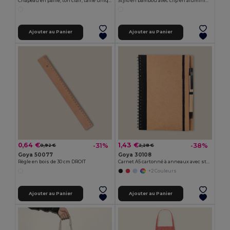
Chapeau en paille, ton clair, taille unique INDIANA
Stylo en bambou avec clip en aluminium JUNGLE
Ajouter au Panier
Ajouter au Panier
0,64 €
1,43 €
-31%
-38%
0,92 €
2,28 €
Goya 50077
Goya 30108
Règle en bois de 30 cm DROIT
Carnet A5 cartonné à anneaux avec stylo RECIKLA
+2 Couleurs
Ajouter au Panier
Ajouter au Panier