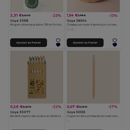
2,31 €
1,54 €
-23%
-13%
3,02 €
1,78 €
Goya 33518
Goya 38054
Mug en céramique blanc 350 ml finition spéciale SUBLIMATION
Chapeau en osier à bord court unisexe JAMAICA
Ajouter au Panier
Ajouter au Panier
0,26 €
0,07 €
-22%
-27%
0,33 €
0,10 €
Goya 30077
Goya 50555
Set de 6 crayons de couleur en boîte kraft KRAFT
Crayon en bois antibactérien avec certificat SURGEON