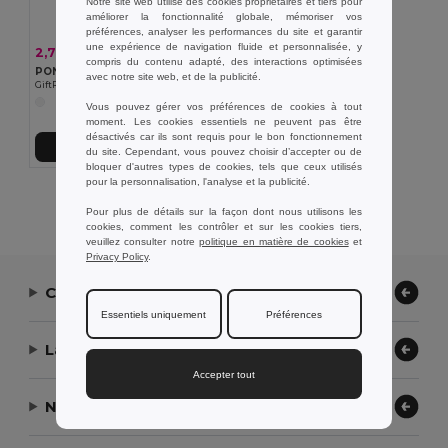
Notre site web utilise des cookies propriétaires et tiers pour
améliorer la fonctionnalité globale, mémoriser vos
préférences, analyser les performances du site et garantir
une expérience de navigation fluide et personnalisée, y
2,75 €
-42%
4,71 €
compris du contenu adapté, des interactions optimisées
PONCHIE Imperméable pour enfant
avec notre site web, et de la publicité.
GiftRetail MO2128
Vous pouvez gérer vos préférences de cookies à tout
moment. Les cookies essentiels ne peuvent pas être
désactivés car ils sont requis pour le bon fonctionnement
Ajouter au Panier
du site. Cependant, vous pouvez choisir d’accepter ou de
bloquer d'autres types de cookies, tels que ceux utilisés
pour la personnalisation, l'analyse et la publicité.
Affichage De Tous Les Produits.
Pour plus de détails sur la façon dont nous utilisons les
cookies, comment les contrôler et sur les cookies tiers,
veuillez consulter notre
politique en matière de cookies
et
Privacy Policy
.
Contactez-nous
Essentiels uniquement
Préférences
Laissez-nous vous aider
Accepter tout
Notre entreprise