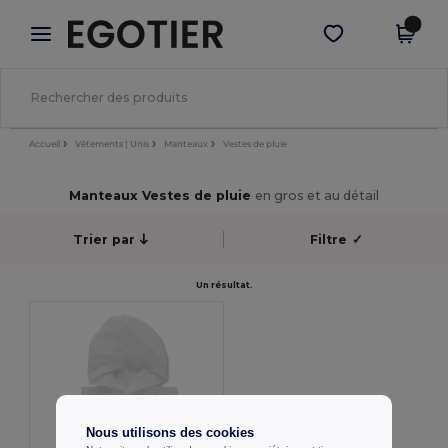
×
Appli Egotier
Obtenir l'appli
Meilleurs prix sur l’app !
Accueil
Vêtements | Unis
Manteaux
Vestes de pluie
Manteaux Vestes de pluie
en gros et au détail
Trier par
Filtre
✓
Un résultat.
Nous utilisons des cookies