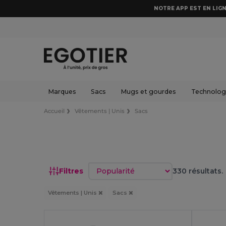
NOTRE APP EST EN LIGN
Marques
Sacs
Mugs et gourdes
Technologi
Accueil
Vêtements | Unis
Sacs
Trier par
Filtres
330 résultats.
Vêtements | Unis
Sacs