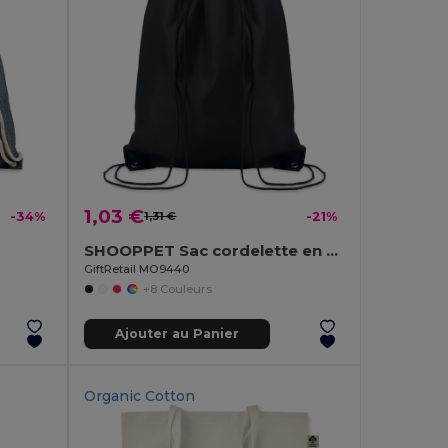
1,03 €
-34%
1,31 €
-21%
SHOOPPET Sac cordelette en PET 190gr
GiftRetail MO9440
+8 Couleurs
Ajouter au Panier
Organic Cotton