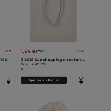
1,64 €
-9%
1,75 €
-6%
CHISAI Petit sac en coton 140 gr/m²
ZIMDE Sac shopping en coton organique
GiftRetail MO6190
Ajouter au Panier