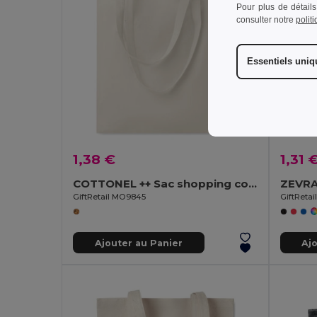
Pour plus de détails
consulter notre
polit
Essentiels uni
1,38 €
1,31 
COTTONEL ++ Sac shopping coton 180gr/m²
GiftRetail MO9845
GiftReta
Ajouter au Panier
Aj