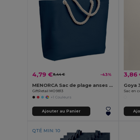
4,79 €
3,86
8,44 €
-43%
MENORCA Sac de plage anses en corde
Goya 
GiftRetail MO9813
+1 Couleurs
Ajouter au Panier
Aj
QTÉ MIN: 10