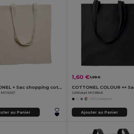
1,60 €
1,98 €
COTTONEL + Sac shopping coton 140gr/m²
il MO9267
GiftRetail MO9846
+20 Couleurs
outer au Panier
Ajouter au Panier