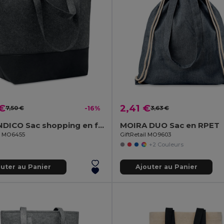
 €
2,41 €
7,50 €
-16%
3,63 €
DUO INDICO Sac shopping en feutre RPET
MOIRA DUO Sac en RPET
il MO6455
GiftRetail MO9603
+2 Couleurs
outer au Panier
Ajouter au Panier