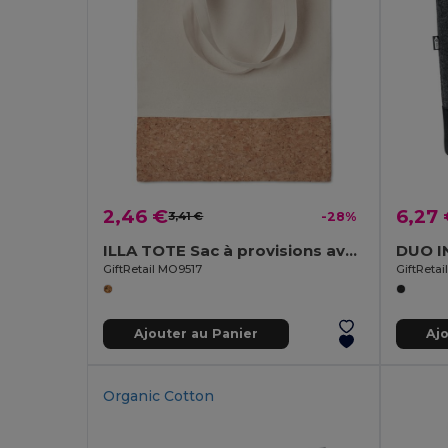
2,46 €
6,27
3,41 €
-28%
ILLA TOTE Sac à provisions avec liège
GiftRetail MO9517
GiftReta
Ajouter au Panier
Aj
Organic Cotton