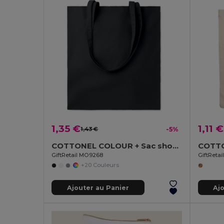
1,35 €
1,11 €
1,43 €
-5%
COTTONEL COLOUR + Sac shopping coton 140gr/m²
GiftRetail MO9268
GiftReta
+20 Couleurs
Ajouter au Panier
Aj