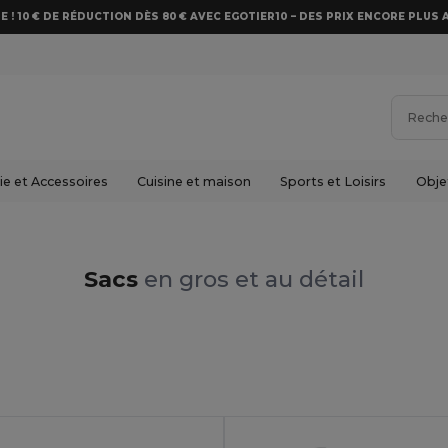
E ! 10 € DE RÉDUCTION DÈS 80 € AVEC EGOTIER10 – DES PRIX ENCORE PLUS 
e et Accessoires
Cuisine et maison
Sports et Loisirs
Obje
Sacs
en gros et au détail