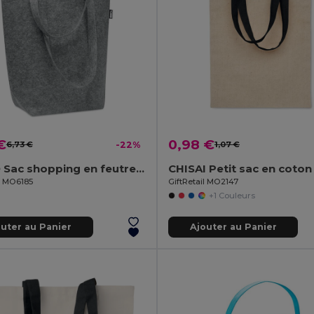
€
0,98 €
6,73 €
-22%
1,07 €
TASLO Sac shopping en feutre RPET
il MO6185
GiftRetail MO2147
+1 Couleurs
outer au Panier
Ajouter au Panier