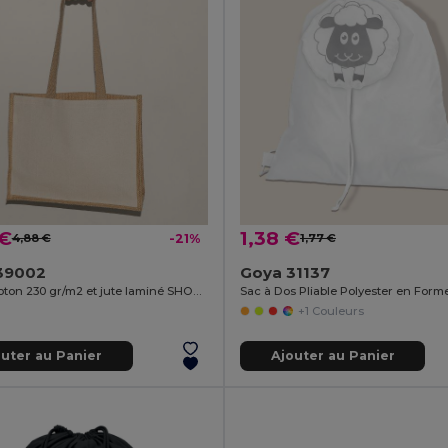
 €
1,38 €
4,88 €
-21%
1,77 €
39002
Goya 31137
Sac en coton 230 gr/m2 et jute laminé SHOPPER
+1 Couleurs
outer au Panier
Ajouter au Panier