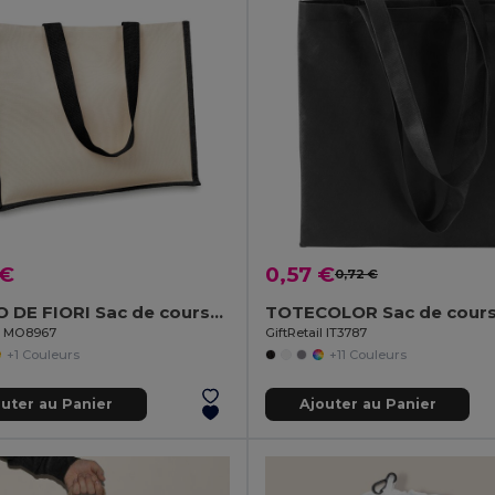
 €
0,57 €
0,72 €
CAMPO DE FIORI Sac de courses en toile de jute
il MO8967
GiftRetail IT3787
+1 Couleurs
+11 Couleurs
outer au Panier
Ajouter au Panier