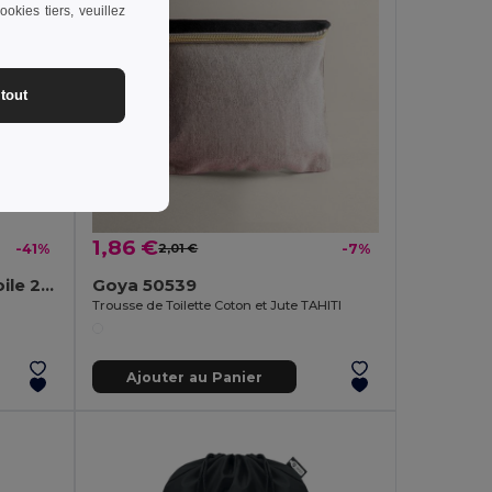
okies tiers, veuillez
tout
1,86 €
-41%
2,01 €
-7%
PANTAI Sac de plage en toile 280 gr/m
Goya 50539
Trousse de Toilette Coton et Jute TAHITI
Ajouter au Panier