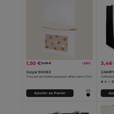
1,50 €
3,46
2,09 €
-28%
Goya 50063
Trousse de toilette polyester effet coton POLY
GiftReta
Ajouter au Panier
Aj