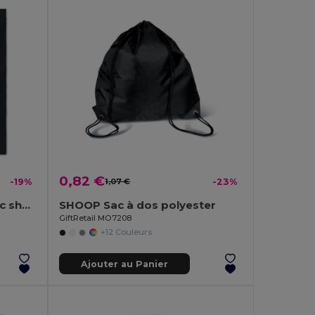
0,82 €
-19%
1,07 €
-23%
COTTONEL COLOUR ++ Sac shopping coton 180gr/m² MO9846-
SHOOP Sac à dos polyester
GiftRetail MO7208
+12 Couleurs
Ajouter au Panier