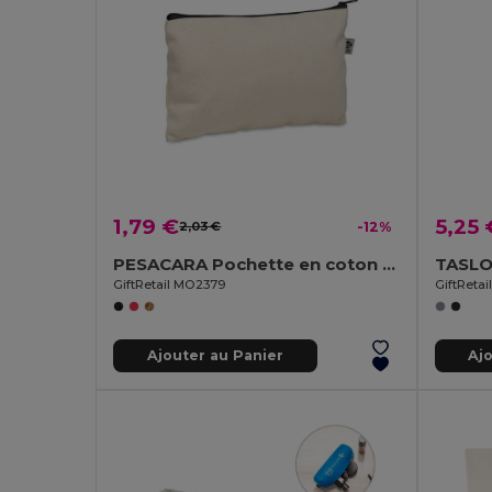
1,79 €
5,25 
2,03 €
-12%
PESACARA Pochette en coton 340 gr/m²
GiftRetail MO2379
GiftReta
Ajouter au Panier
Aj