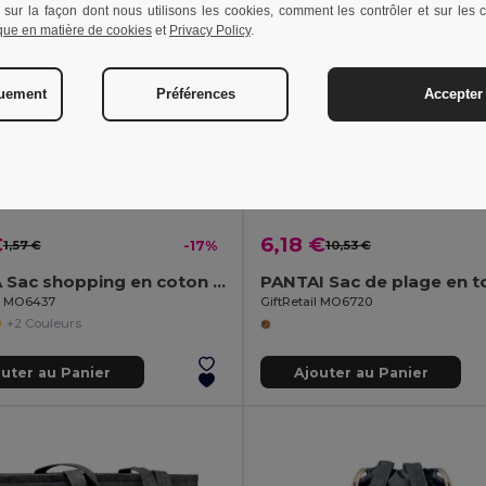
 sur la façon dont nous utilisons les cookies, comment les contrôler et sur les co
ique en matière de cookies
et
Privacy Policy
.
quement
Préférences
Accepter 
€
6,18 €
1,57 €
-17%
10,53 €
ZEVRA Sac shopping en coton 140 gr/m²
il MO6437
GiftRetail MO6720
+2 Couleurs
outer au Panier
Ajouter au Panier