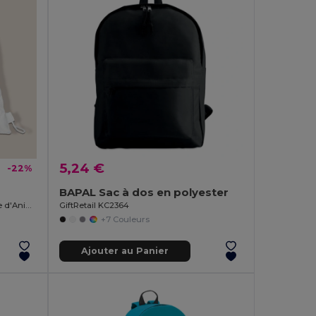
5,24 €
-22%
BAPAL Sac à dos en polyester
Sac à Dos Pliable Polyester en Forme d'Animal ANIMALS
GiftRetail KC2364
+7 Couleurs
Ajouter au Panier