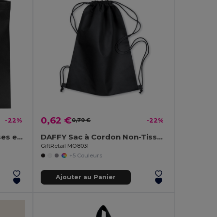
0,62 €
-22%
0,79 €
-22%
TOTECOLOR Sac de courses et de plage polyvalent réutilisable
DAFFY Sac à Cordon Non-Tissé 80g Pratique et Léger
GiftRetail MO8031
+5 Couleurs
Ajouter au Panier