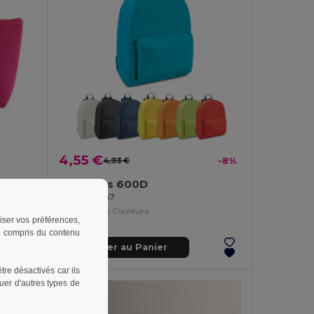
4,55 €
4,93 €
-8%
Sacoche multi-usages en feutrine recyclée (100% rPET)
Sac à dos 600D
Egotier 92667
+6 Couleurs
riser vos préférences,
 y compris du contenu
Ajouter au Panier
re désactivés car ils
uer d'autres types de