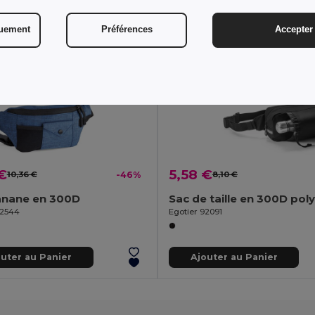
quement
Préférences
Accepter 
€
5,58 €
10,36 €
-46%
8,10 €
anane en 300D
92544
Egotier 92091
outer au Panier
Ajouter au Panier