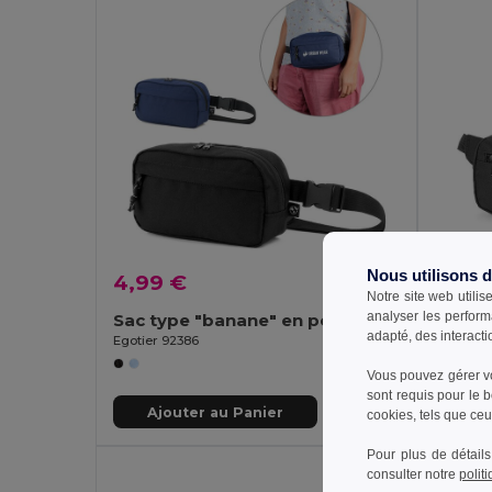
Nous utilisons 
4,99 €
4,24
Notre site web utilis
analyser les perform
Sac type "banane" en polyester recyclé 600D et doublure en polyester recyclé 210D
Sac b
adapté, des interacti
Egotier 92386
Egotier 
Vous pouvez gérer vo
sont requis pour le 
Ajouter au Panier
Aj
cookies, tels que ceux
Pour plus de détails
consulter notre
polit