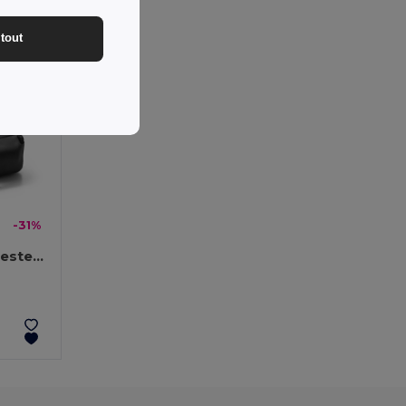
tout
-31%
Sac de taille en 300D polyester recyclé et 600D polyester recyclé avec éléments réfléchissants