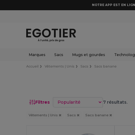
NOTRE APP EST EN LIGN
Marques
Sacs
Mugs et gourdes
Technologi
Accueil
Vêtements | Unis
Sacs
Sacs banane
Trier par
Filtres
7 résultats.
Vêtements | Unis
Sacs
Sacs banane