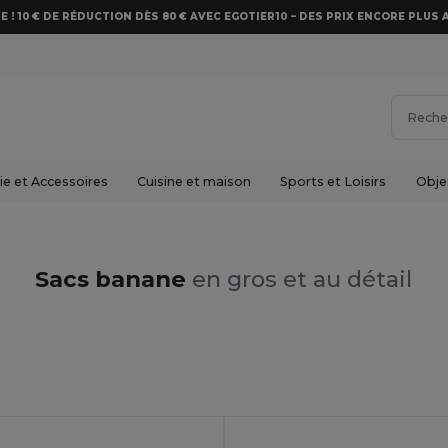
E ! 10 € DE RÉDUCTION DÈS 80 € AVEC EGOTIER10 – DES PRIX ENCORE PLUS 
e et Accessoires
Cuisine et maison
Sports et Loisirs
Obje
Sacs banane
en gros et au détail