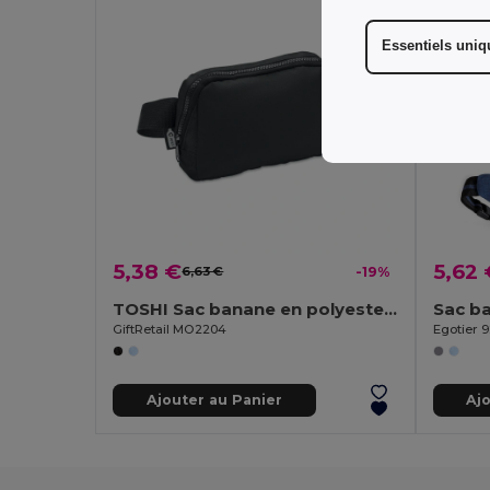
Essentiels uni
5,38 €
5,62 
6,63 €
-19%
TOSHI Sac banane en polyester 300D
Sac b
GiftRetail MO2204
Egotier 
Ajouter au Panier
Aj