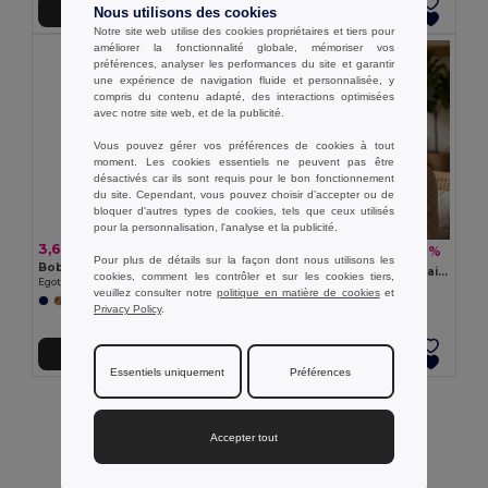
Ajouter au Panier
Ajouter au Panier
Nous utilisons des cookies
Notre site web utilise des cookies propriétaires et tiers pour
améliorer la fonctionnalité globale, mémoriser vos
préférences, analyser les performances du site et garantir
une expérience de navigation fluide et personnalisée, y
compris du contenu adapté, des interactions optimisées
avec notre site web, et de la publicité.
Vous pouvez gérer vos préférences de cookies à tout
moment. Les cookies essentiels ne peuvent pas être
désactivés car ils sont requis pour le bon fonctionnement
du site. Cependant, vous pouvez choisir d’accepter ou de
bloquer d'autres types de cookies, tels que ceux utilisés
pour la personnalisation, l'analyse et la publicité.
3,64 €
2,33 €
-66%
6,92 €
Pour plus de détails sur la façon dont nous utilisons les
Bob en coton canevas et polyester (220 g/m²)
BILGOLA+ Bob chapeau en paille de papier
cookies, comment les contrôler et sur les cookies tiers,
Egotier 99572
GiftRetail MO2267
veuillez consulter notre
politique en matière de cookies
et
Privacy Policy
.
Ajouter au Panier
Ajouter au Panier
Essentiels uniquement
Préférences
Affichage De Tous Les Produits.
Accepter tout