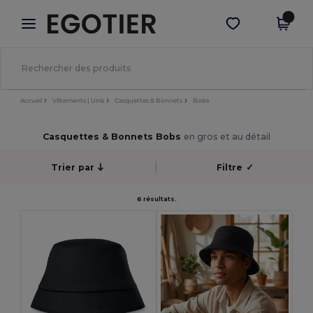
×
Appli Egotier
Obtenir l'appli
Meilleurs prix sur l’app !
Accueil
Vêtements | Unis
Casquettes & Bonnets
Bobs
Casquettes & Bonnets Bobs
en gros et au détail
Trier par
Filtre
✓
6 résultats.