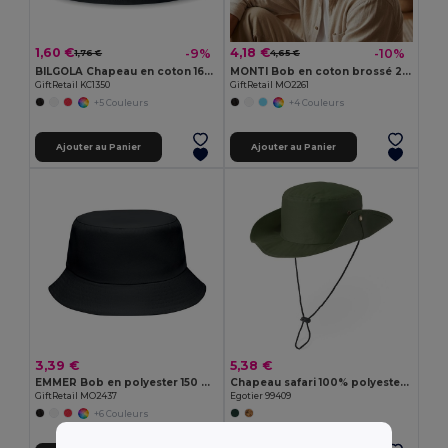
1,60 €
4,18 €
-9%
-10%
1,76 €
4,65 €
BILGOLA Chapeau en coton 160 gr/m²
MONTI Bob en coton brossé 260gr/m²
GiftRetail KC1350
GiftRetail MO2261
+5 Couleurs
+4 Couleurs
Ajouter au Panier
Ajouter au Panier
3,39 €
5,38 €
EMMER Bob en polyester 150 gr/m²
Chapeau safari 100% polyester (160 g/m²)
GiftRetail MO2437
Egotier 99409
+6 Couleurs