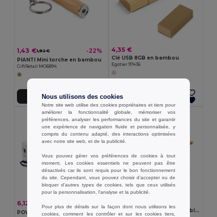
4,35 €
1,43 €
-22%
1,82 €
Clé USB 8GB en bambou
PIANTI Mini torche en bambou
Egotier 97436
GiftRetail MO6894
Nous utilisons des cookies
Ajouter au Panier
Ajouter au Panier
Notre site web utilise des cookies propriétaires et tiers pour
améliorer la fonctionnalité globale, mémoriser vos
préférences, analyser les performances du site et garantir
une expérience de navigation fluide et personnalisée, y
compris du contenu adapté, des interactions optimisées
avec notre site web, et de la publicité.
Vous pouvez gérer vos préférences de cookies à tout
moment. Les cookies essentiels ne peuvent pas être
désactivés car ils sont requis pour le bon fonctionnement
du site. Cependant, vous pouvez choisir d’accepter ou de
bloquer d'autres types de cookies, tels que ceux utilisés
pour la personnalisation, l'analyse et la publicité.
1,81 €
6,12 €
-11%
6,87 €
Pour plus de détails sur la façon dont nous utilisons les
Support de téléphone portable en bambou
POWER MATE Slim PowerBank 2200 mAh -22
cookies, comment les contrôler et sur les cookies tiers,
Egotier 93640