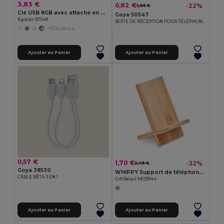
3,83 €
0,82 €
-22%
1,05 €
Clé USB 8GB avec attache en métal
Goya 50547
Egotier 97549
BOÎTE DE RÉCEPTION POUR TÉLÉPHONE PORTABLE
+3 Couleurs
Ajouter au Panier
Ajouter au Panier
0,57 €
1,70 €
-32%
2,49 €
Goya 38530
WHIPPY Support de téléphone en bambou
CÂBLE BÊTA 3 EN 1
GiftRetail MO9944
Ajouter au Panier
Ajouter au Panier