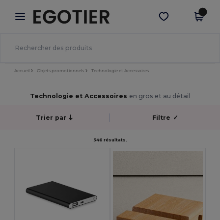
×
Appli Egotier
Obtenir l'appli
Meilleurs prix sur l’app !
Accueil
Objets promotionnels
Technologie et Accessoires
Technologie et Accessoires
en gros et au détail
Trier par
Filtre
✓
346 résultats.