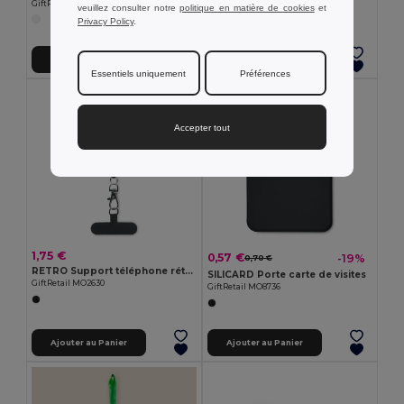
GiftRetail MO5001
veuillez consulter notre
politique en matière de cookies
et
Privacy Policy
.
Ajouter au Panier
Ajouter au Panier
Essentiels uniquement
Préférences
Accepter tout
1,75 €
0,57 €
-19%
0,70 €
RETRO Support téléphone rétractable
SILICARD Porte carte de visites
GiftRetail MO2630
GiftRetail MO8736
Ajouter au Panier
Ajouter au Panier