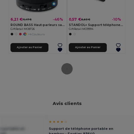
6,21 €
0,57 €
-46%
-10%
11,47 €
0,63 €
ROUND BASS Haut-parleurs sans fil
STANDOL+ Support téléphone bambou/ABS
GiftRetail MO8726
GiftRetail MO9994
+4 Couleurs
Ajouter au Panier
Ajouter au Panier
Avis clients
★ ★ ★ ★ ☆
e portable en
Support de téléphone portable en
640
bambou - Egotier 93640