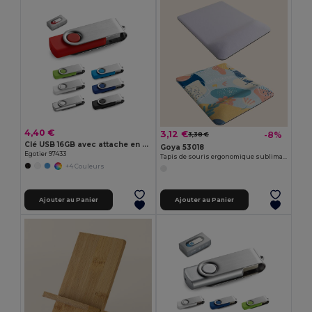
4,40 €
3,12 €
-8%
3,38 €
Clé USB 16GB avec attache en métal
Goya 53018
Egotier 97433
Tapis de souris ergonomique sublimation confort
+4 Couleurs
Ajouter au Panier
Ajouter au Panier