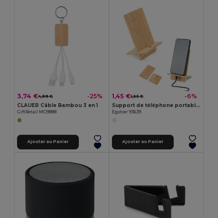
3,74 €
1,45 €
-25%
-6%
4,99 €
1,55 €
CLAUER Câble Bambou 3 en 1
Support de téléphone portable en bambou, détachable en deux parties
GiftRetail MO9888
Egotier 93639
Ajouter au Panier
Ajouter au Panier