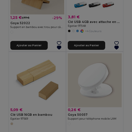
3,81 €
1,25 €
-29%
1,77 €
Clé USB 4GB avec attache en métal
Goya 52022
Egotier 97548
Support en bambou avec trou pour câble STACK
+4 Couleurs
Ajouter au Panier
Ajouter au Panier
5,09 €
0,26 €
Clé USB 16GB en bambou
Goya 50057
Egotier 97569
Support pour téléphone mobile LAM