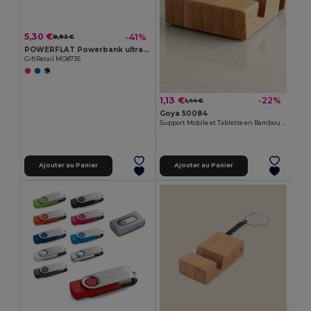
5,30 €
-41%
8,93 €
POWERFLAT Powerbank ultra plat 4000 mAh
GiftRetail MO8735
1,13 €
-22%
1,44 €
Goya 50084
Support Mobile et Tablette en Bambou FORUM
Ajouter au Panier
Ajouter au Panier