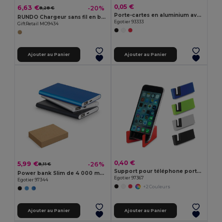
0,05 €
6,63 €
-20%
8,28 €
Porte-cartes en aluminium avec blocage RFID
RUNDO Chargeur sans fil en bambou MO9434
Egotier 93333
GiftRetail MO9434
Ajouter au Panier
Ajouter au Panier
0,40 €
5,99 €
-26%
8,11 €
Support pour téléphone portable en ABS et TPR
Power bank Slim de 4 000 mAh en aluminium recyclé (100% rAL) et ABS recyclé (100 % rABS)
Egotier 97367
Egotier 97344
+2 Couleurs
Ajouter au Panier
Ajouter au Panier