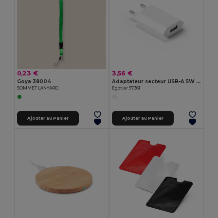
0,23 €
3,56 €
Goya 38004
Adaptateur secteur USB-A 5W en ABS recyclé (100 % rABS)
SOMMET LANYARD
Egotier 97361
Ajouter au Panier
Ajouter au Panier