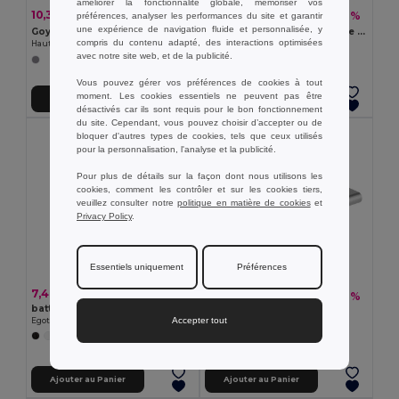
améliorer la fonctionnalité globale, mémoriser vos
10,30 €
24,57 €
-45%
-29%
préférences, analyser les performances du site et garantir
18,85 €
34,71 €
une expérience de navigation fluide et personnalisée, y
Goya 53582
Batterie nomade magnétique de 10 000 mAh avec chargeur sans fil ultrarapide de 15 W en ABS recyclé (100 % rABS) avec support
compris du contenu adapté, des interactions optimisées
Haut-parleur Bluetooth 5.0 sans fil, Bambou IVY
Egotier 97143
avec notre site web, et de la publicité.
Vous pouvez gérer vos préférences de cookies à tout
moment. Les cookies essentiels ne peuvent pas être
Ajouter au Panier
Ajouter au Panier
désactivés car ils sont requis pour le bon fonctionnement
du site. Cependant, vous pouvez choisir d’accepter ou de
bloquer d'autres types de cookies, tels que ceux utilisés
pour la personnalisation, l'analyse et la publicité.
Pour plus de détails sur la façon dont nous utilisons les
cookies, comment les contrôler et sur les cookies tiers,
veuillez consulter notre
politique en matière de cookies
et
Privacy Policy
.
Essentiels uniquement
Préférences
7,46 €
9,15 €
-36%
14,34 €
batterie nomade 4'000 mAh en ABS recyclé (100 % rABS)
Goya 53573
Accepter tout
Egotier 97195
Batterie Externe POWER BANK KEA
+1 Couleurs
Ajouter au Panier
Ajouter au Panier