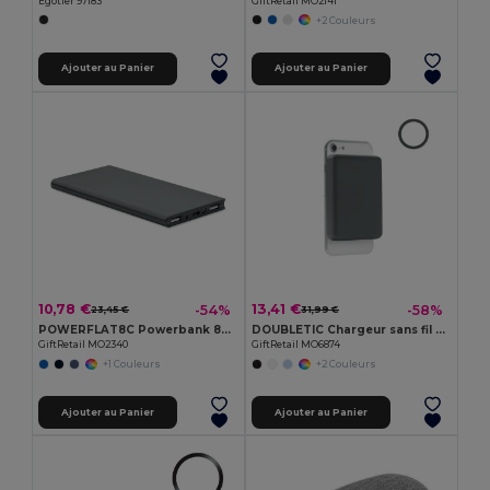
Egotier 97183
GiftRetail MO2141
+2 Couleurs
Ajouter au Panier
Ajouter au Panier
10,78 €
13,41 €
-54%
-58%
23,45 €
31,99 €
POWERFLAT8C Powerbank 8000 mAh
DOUBLETIC Chargeur sans fil magnétique
GiftRetail MO2340
GiftRetail MO6874
+1 Couleurs
+2 Couleurs
Ajouter au Panier
Ajouter au Panier