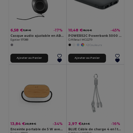
6,58 €
10,48 €
-17%
-45%
7,91 €
19,12 €
Casque audio ajustable en ABS et PP avec microphone
POWER52C Powerbank 5000 mAh
Egotier 97088
GiftRetail MO2279
+2 Couleurs
Ajouter au Panier
Ajouter au Panier
13,84 €
2,97 €
-34%
-16%
20,99 €
3,54 €
Enceinte portable de 5 W avec chargeur sans fil ultra-rapide de 15 W et autonomie de 2 h en bambou et PET recyclé (100 % rPET)
BLUE Câble de charge 4 en 1 type C