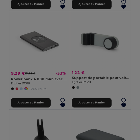
Ajouter au Panier
Ajouter au Panier
1,22 €
9,29 €
-33%
13,95 €
Support de portable pour voiture
Power bank 4 000 mAh avec chargeur sans fil 5W en aluminium recyclé (100 % rAL)
Egotier 97338
Egotier 97078
+2 Couleurs
Ajouter au Panier
Ajouter au Panier