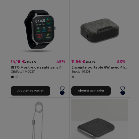
14,18 €
11,96 €
-49%
-53%
28,05 €
25,51 €
IRTO Montre de santé sans fil
Enceinte portable 6W avec 4h d'autonomie en ABS
GiftRetail MO2271
Egotier 97208
Ajouter au Panier
Ajouter au Panier