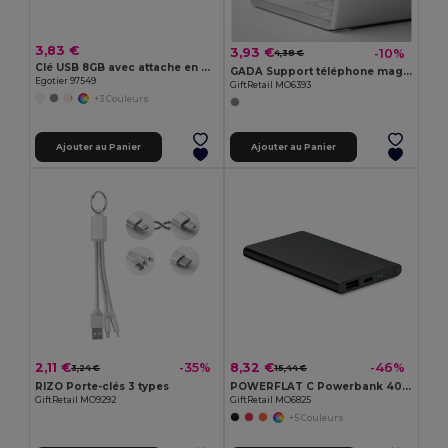
3,83 €
3,93 €
-10%
4,38 €
Clé USB 8GB avec attache en métal
GADA Support téléphone magnétique
Egotier 97549
GiftRetail MO6393
+3 Couleurs
Ajouter au Panier
Ajouter au Panier
2,11 €
8,32 €
-35%
-46%
3,24 €
15,44 €
RIZO Porte-clés 3 types
POWERFLAT C Powerbank 4000 mAh Type C
GiftRetail MO9292
GiftRetail MO6825
+5 Couleurs