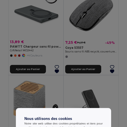
13,89 €
7,25 €
-49%
14,21 €
PAWTT Chargeur sans fil powerbank
Goya 53557
GiftRetail MO2442
Souris sans fil ABS recyclé, couverture RPET ALPE
+4 Couleurs
Ajouter au Panier
Ajouter au Panier
Nous utilisons des cookies
Notre site web utilise des cookies propriétaires et tiers pour