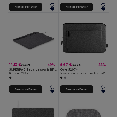
Ajouter au Panier
Ajouter au Panier
14,13 €
8,67 €
-49%
-33%
27,95 €
12,98 €
SUPERPAD Tapis de souris RPET chargeur
Goya 52074
GiftRetail MO6416
Sacoche pour ordinateur portable 15.6" RPET ILLUST
Ajouter au Panier
Ajouter au Panier