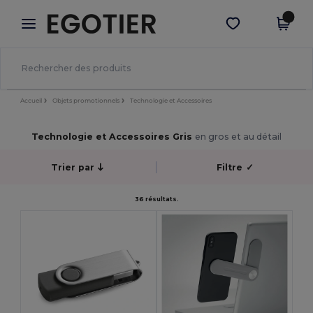
×
Appli Egotier
Obtenir l'appli
Meilleurs prix sur l’app !
Accueil
Objets promotionnels
Technologie et Accessoires
Technologie et Accessoires Gris
en gros et au détail
Trier par
Filtre
✓
36 résultats.