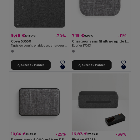
9,46 €
7,19 €
-30%
-11%
13,60 €
8,10 €
Goya 53550
Chargeur sans fil ultra-rapide 15W en PET recyclé (100 % rPET)
Tapis de souris pliable avec chargeur sans fil 10W, certifié RPET COMPUTE
Egotier 97093
Ajouter au Panier
Ajouter au Panier
10,04 €
16,83 €
-25%
-38%
13,39 €
27,37 €
Power bank 5 000 mAh en PET recyclé (100 % rPET)
Ekston 97258