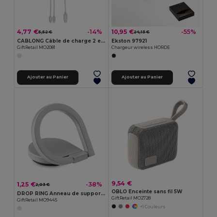
4,77 €
10,95 €
-14%
-55%
5,52 €
24,13 €
CABLONG Câble de charge 2 en 1 long
Ekston 97921
GiftRetail MO2081
Chargeur wireless HORDE
Ajouter au Panier
Ajouter au Panier
9,54 €
1,25 €
-38%
2,03 €
OBLO Enceinte sans fil 5W
DROP RING Anneau de support téléphone
GiftRetail MO2728
GiftRetail MO9445
+1 Couleurs