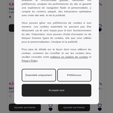
améliorer la fonctionnalité globale, mémoriser vos
2,60 €
7,62 €
préférences, analyser les performances du site et garantir
-12%
-20%
2,95 €
9,49 €
une expérience de navigation fluide et personnalisée, y
PAPERLUNCH Sac à lunch en papier 3L
Sac thermique 10L en 600D
compris du contenu adapté, des interactions optimisées
GiftRetail MO9882
Egotier 98408
avec notre site web, et de la publicité.
+2 Couleurs
Vous pouvez gérer vos préférences de cookies à tout
moment. Les cookies essentiels ne peuvent pas être
Ajouter au Panier
Ajouter au Panier
désactivés car ils sont requis pour le bon fonctionnement
du site. Cependant, vous pouvez choisir d’accepter ou de
bloquer d'autres types de cookies, tels que ceux utilisés
pour la personnalisation, l'analyse et la publicité.
Pour plus de détails sur la façon dont nous utilisons les
cookies, comment les contrôler et sur les cookies tiers,
veuillez consulter notre
politique en matière de cookies
et
Privacy Policy
.
Essentiels uniquement
Préférences
4,13 €
18,27 €
-10%
-50%
4,60 €
36,18 €
BACOOL Sac réfrigérant en PVC
COOLPACK Sac à dos isotherme RPET 300D
Accepter tout
GiftRetail MO7760
GiftRetail MO2125
Ajouter au Panier
Ajouter au Panier