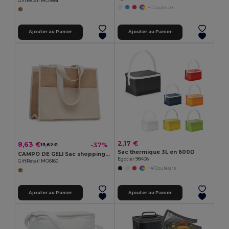
GiftRetail MO9881
+1 Couleurs
Ajouter au Panier
Ajouter au Panier
2,17 €
8,63 €
-37%
13,62 €
Sac thermique 3L en 600D
CAMPO DE GELI Sac shopping en toile et jute
Egotier 98406
GiftRetail MO6160
+4 Couleurs
Ajouter au Panier
Ajouter au Panier