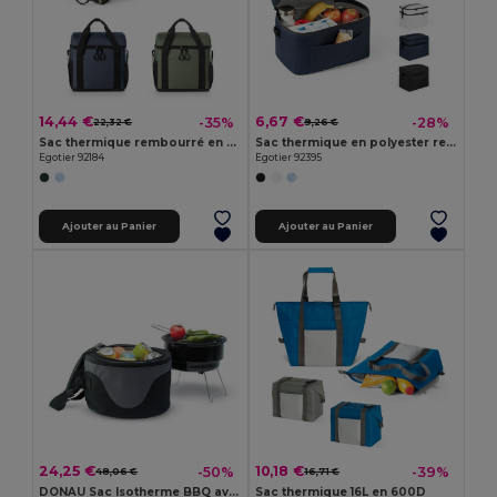
14,44 €
6,67 €
-35%
-28%
22,32 €
9,26 €
Sac thermique rembourré en polyester recyclé 600D ripstop 11 L
Sac thermique en polyester recyclé 600D, avec sangle réglable
Egotier 92184
Egotier 92395
Ajouter au Panier
Ajouter au Panier
24,25 €
10,18 €
-50%
-39%
48,06 €
16,71 €
DONAU Sac Isotherme BBQ avec Barbecue Intégré
Sac thermique 16L en 600D