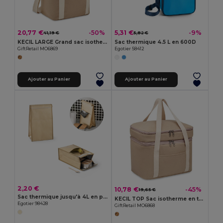
20,77 €
5,31 €
-50%
-9%
41,19 €
5,82 €
KECIL LARGE Grand sac isotherme toile 450gr
Sac thermique 4.5 L en 600D
GiftRetail MO6869
Egotier 58412
Ajouter au Panier
Ajouter au Panier
2,20 €
10,78 €
-45%
19,65 €
Sac thermique jusqu'à 4L en papier isolant
KECIL TOP Sac isotherme en toile 320 gr/m
Egotier 98428
GiftRetail MO6868