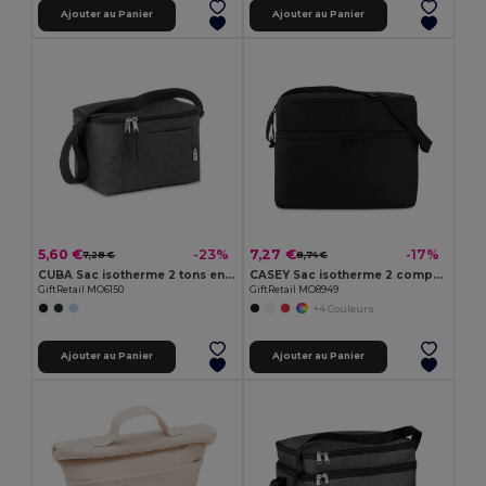
Ajouter au Panier
Ajouter au Panier
5,60 €
7,27 €
-23%
-17%
7,28 €
8,74 €
CUBA Sac isotherme 2 tons en RPET
CASEY Sac isotherme 2 compartiments
GiftRetail MO6150
GiftRetail MO8949
+4 Couleurs
Ajouter au Panier
Ajouter au Panier