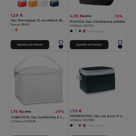
1,29 €
4,35 €
-19%
5,37 €
Sac thermique 3L en intissé (80 g/m²)
PLICOOL Sac sisotherme pliable
Egotier 98409
GiftRetail MO7214
+3 Couleurs
Ajouter au Panier
Ajouter au Panier
1,70 €
1,75 €
-29%
2,47 €
PROMOCOOL Sac iso pour 6 cannettes
CUBACOOL Sac isotherme 6 cannettes
GiftRetail MO7883
GiftRetail MO8438
+1 Couleurs