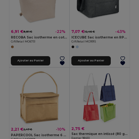
6,91 €
7,07 €
-22%
-43%
8,81 €
12,46 €
RECOBA Sac isotherme en coton recyclé
ICECUBE Sac isotherme en RPET
GiftRetail MO6751
GiftRetail MO9915
Ajouter au Panier
Ajouter au Panier
2,75 €
2,21 €
-10%
2,47 €
Sac thermique en intissé (80 g/m²)
PAPERCOOL Sac isotherme 6 canettes
Egotier 98410