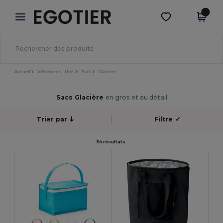
×
Appli Egotier
Obtenir l'appli
Meilleurs prix sur l’app !
Accueil
Vêtements | Unis
Sacs
Glacière
Sacs Glacière
en gros et au détail
Trier par
Filtre
✓
34 résultats.