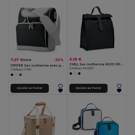
6,18 €
7,07 €
-36%
11,11 €
CHILL Sac isotherme 600D RPET
ZIPPER Sac isotherme avec poche
GiftRetail MO2557
GiftRetail IT3101
Ajouter au Panier
Ajouter au Panier