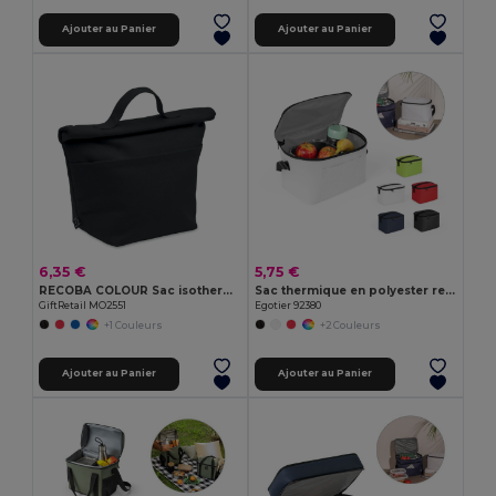
Ajouter au Panier
Ajouter au Panier
6,35 €
5,75 €
RECOBA COLOUR Sac isotherme en coton recyclé
Sac thermique en polyester recyclé 600D avec sangle réglable
GiftRetail MO2551
Egotier 92380
+1 Couleurs
+2 Couleurs
Ajouter au Panier
Ajouter au Panier