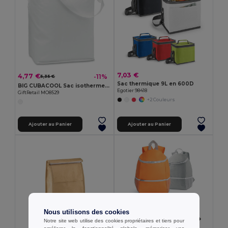
7,03 €
4,77 €
-11%
5,35 €
Sac thermique 9L en 600D
BIG CUBACOOL Sac isotherme 6x1,5L
Egotier 98418
GiftRetail MO8529
+2 Couleurs
Ajouter au Panier
Ajouter au Panier
Nous utilisons des cookies
Notre site web utilise des cookies propriétaires et tiers pour