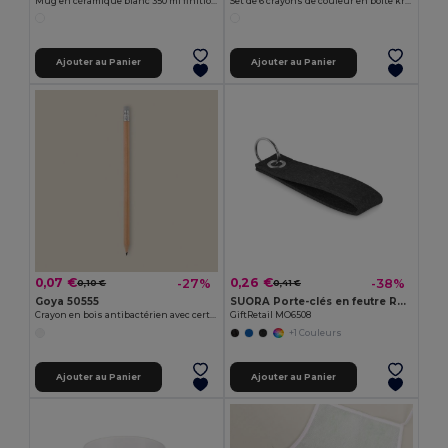
Mug en céramique blanc 350 ml finition spéciale SUBLIMATION
Set de 6 crayons de couleur en boîte kraft KRAFT
Ajouter au Panier
Ajouter au Panier
0,07 €
0,26 €
-27%
-38%
0,10 €
0,41 €
Goya 50555
SUORA Porte-clés en feutre RPET
Crayon en bois antibactérien avec certificat SURGEON
GiftRetail MO6508
+1 Couleurs
Ajouter au Panier
Ajouter au Panier