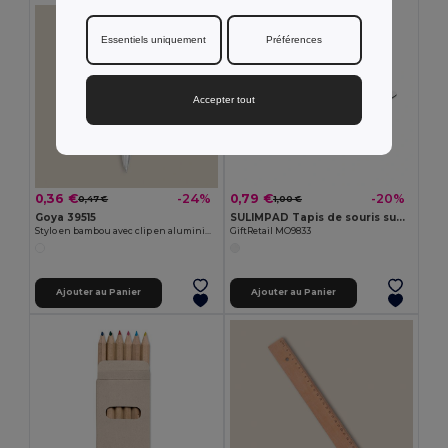
Essentiels uniquement
Préférences
Accepter tout
0,36 €
0,79 €
-24%
-20%
0,47 €
1,00 €
Goya 39515
SULIMPAD Tapis de souris sublimation
Stylo en bambou avec clip en aluminium JUNGLE
GiftRetail MO9833
Ajouter au Panier
Ajouter au Panier