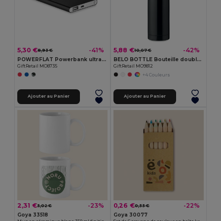
5,30 €
5,88 €
-41%
-42%
8,93 €
10,07 €
POWERFLAT Powerbank ultra plat 4000 mAh
BELO BOTTLE Bouteille double paroi 500ml
GiftRetail MO8735
GiftRetail MO9812
+4 Couleurs
Ajouter au Panier
Ajouter au Panier
2,31 €
0,26 €
-23%
-22%
3,02 €
0,33 €
Goya 33518
Goya 30077