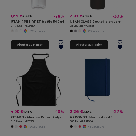
1,89 €
2,07 €
-28%
-30%
2,64 €
2,95 €
UTAH RPET RPET bottle 500ml
UTAH GLASS Bouteille en verre 500ml
GiftRetail MO9910
GiftRetail MO9358
+2 Couleurs
+7 Couleurs
Ajouter au Panier
Ajouter au Panier
4,00 €
2,26 €
-10%
-27%
4,45 €
3,10 €
KITAB Tablier en Coton Polyvalent pour Cuisine et Jardinage
ARCONOT Bloc-notes A5
GiftRetail MO7251
GiftRetail AR1804
+9 Couleurs
+11 Couleurs