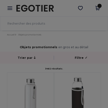
×
Appli Egotier
Obtenir l'appli
Meilleurs prix sur l’app !
Accueil
Objets promotionnels
Objets promotionnels
en gros et au détail
Trier par
Filtre
✓
3462 résultats.