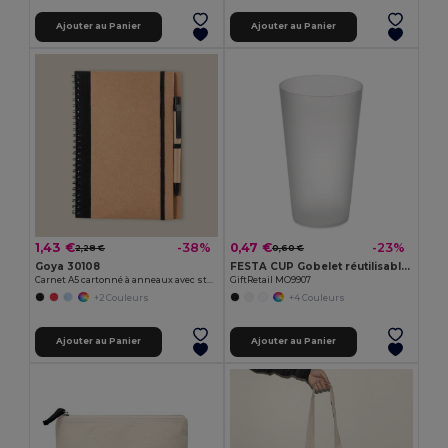
Ajouter au Panier
Ajouter au Panier
1,43 €
0,47 €
-38%
-23%
2,28 €
0,60 €
Goya 30108
FESTA CUP Gobelet réutilisable 500ml MO9907-
Carnet A5 cartonné à anneaux avec stylo RECIKLA
GiftRetail MO9907
+2 Couleurs
+4 Couleurs
Ajouter au Panier
Ajouter au Panier