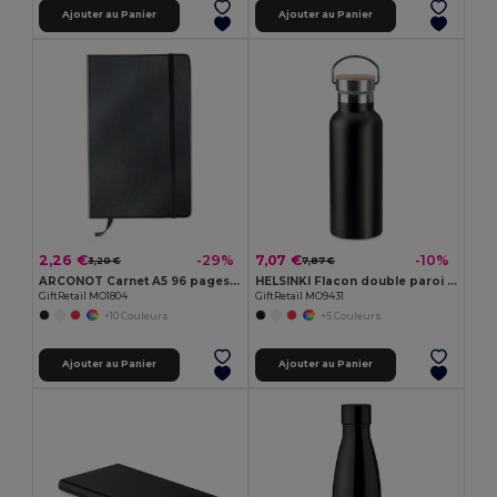
Ajouter au Panier
Ajouter au Panier
2,26 €
7,07 €
-29%
-10%
3,20 €
7,87 €
ARCONOT Carnet A5 96 pages lignées
HELSINKI Flacon double paroi 500 ml
GiftRetail MO1804
GiftRetail MO9431
+10 Couleurs
+5 Couleurs
Ajouter au Panier
Ajouter au Panier