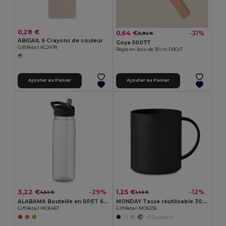
0,28 €
0,64 €
-31%
0,92 €
ABIGAIL 6 Crayons de couleur
Goya 50077
GiftRetail KC2478
Règle en bois de 30 cm DROIT
Ajouter au Panier
Ajouter au Panier
3,22 €
1,25 €
-29%
-12%
4,52 €
1,43 €
ALABAMA Bouteille en RPET 650ml
MONDAY Tasse réutilisable 300 ml
GiftRetail MO6467
GiftRetail MO6256
+2 Couleurs