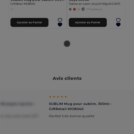
GiftRetail MO8040
Tablier en coton recyclé 140gr/m2 WATERFALL
+1 Couleurs
Ajouter au Panier
Ajouter au Panier
Avis clients
★ ★ ★ ★ ★
6 pages lignées -
SUBLIM Mug pour sublim. 300ml -
GiftRetail MO8040
ar mes soins avec DTF
Parfait très bonne qualité