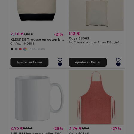
1,13 €
2,26 €
-21%
2,86 €
Goya 38063
KLEUREN Trousse en coton bicolore
Sac Coton à Longues Anses 135 gr/m2 MALL
GiftRetail MO9815
+4 Couleurs
Ajouter au Panier
Ajouter au Panier
2,75 €
3,74 €
-28%
-27%
3,80 €
5,11 €
SUBLIM Mug pour sublim. 300ml
Goya 50546