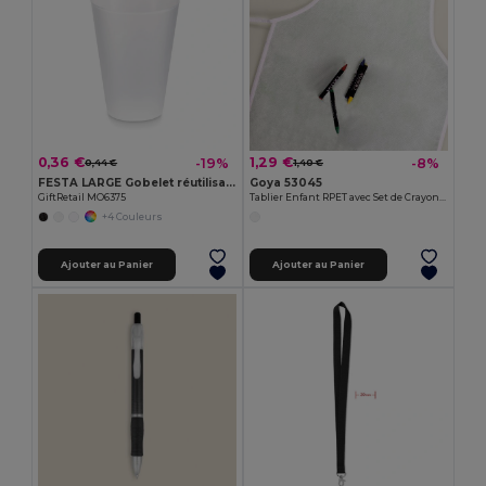
0,36 €
1,29 €
-19%
-8%
0,44 €
1,40 €
FESTA LARGE Gobelet réutilisable 300ml
Goya 53045
GiftRetail MO6375
Tablier Enfant RPET avec Set de Crayons COOKER
+4 Couleurs
Ajouter au Panier
Ajouter au Panier