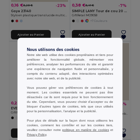
0,16 €
0,38 €
-23%
-7%
0,20 €
0,41 €
Goya 23140
SIMPLE LANY Tour de cou 20 mm
Stylo en plastique translucide multicolore TRANSLUCENT
GiftRetail MO9058
+7 Couleurs
Ajouter au Panier
Ajouter au Panier
Nous utilisons des cookies
Notre site web utilise des cookies propriétaires et tiers pour
améliorer la fonctionnalité globale, mémoriser vos
préférences, analyser les performances du site et garantir
une expérience de navigation fluide et personnalisée, y
compris du contenu adapté, des interactions optimisées
avec notre site web, et de la publicité.
Vous pouvez gérer vos préférences de cookies à tout
moment. Les cookies essentiels ne peuvent pas être
désactivés car ils sont requis pour le bon fonctionnement
du site. Cependant, vous pouvez choisir d’accepter ou de
0,28 €
1,03 €
-14%
1,20 €
bloquer d'autres types de cookies, tels que ceux utilisés
EVENT Bracelet en silicone
Goya 52572
pour la personnalisation, l'analyse et la publicité.
GiftRetail MO8913
Ouvre-bouteille magnétique en bambou et métal ZUG
+5 Couleurs
Pour plus de détails sur la façon dont nous utilisons les
cookies, comment les contrôler et sur les cookies tiers,
veuillez consulter notre
politique en matière de cookies
et
Ajouter au Panier
Ajouter au Panier
Privacy Policy
.