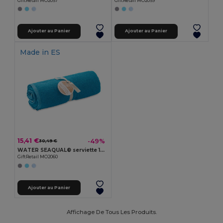
GiftRetail MO2057
GiftRetail MO2059
Ajouter au Panier
Ajouter au Panier
Made in
ES
15,41 €
-49%
30,49 €
WATER SEAQUAL® serviette 100x170cm
GiftRetail MO2060
Ajouter au Panier
Affichage De Tous Les Produits.