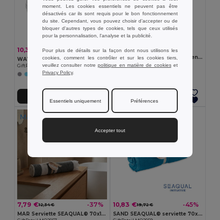
moment. Les cookies essentiels ne peuvent pas être
désactivés car ils sont requis pour le bon fonctionnement
du site. Cependant, vous pouvez choisir d’accepter ou de
bloquer d'autres types de cookies, tels que ceux utilisés
pour la personnalisation, l'analyse et la publicité.
7,35 €
10,30 €
-42%
17,76 €
Pour plus de détails sur la façon dont nous utilisons les
Serviette multifonctionnelle en coton (430 g/m²)
cookies, comment les contrôler et sur les cookies tiers,
WAVE Serviette SEAQUAL® 100x170cm
Egotier 99964
veuillez consulter notre
politique en matière de cookies
et
GiftRetail MO2058
Privacy Policy
.
Ajouter au Panier
Ajouter au Panier
Essentiels uniquement
Préférences
Made in
ES
Made in
ES
Accepter tout
7,79 €
10,83 €
-37%
-45%
12,34 €
19,72 €
MAR Serviette SEAQUAL® 70x140cm
SAND SEAQUAL® serviette 70x140cm