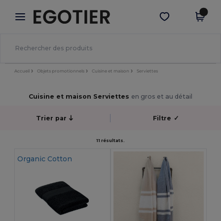
×
Appli Egotier
Obtenir l'appli
Meilleurs prix sur l’app !
Accueil
Objets promotionnels
Cuisine et maison
Serviettes
Cuisine et maison Serviettes
en gros et au détail
Trier par
Filtre
✓
11 résultats.
Organic Cotton