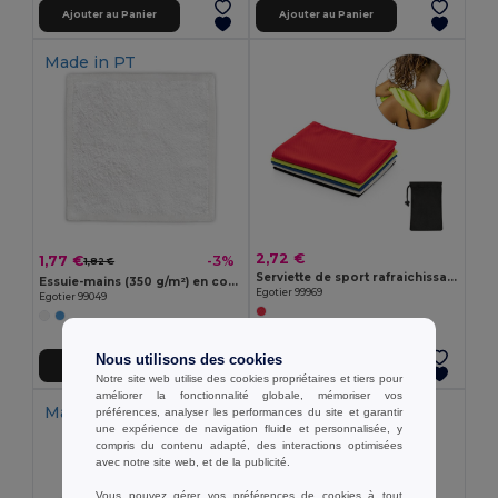
Ajouter au Panier
Ajouter au Panier
Made in
PT
2,72 €
1,77 €
-3%
1,82 €
Serviette de sport rafraichissante en polyester recyclé (100% rPET) avec pochette en non-tissé
Essuie-mains (350 g/m²) en coton (82%) et coton recyclé (18%)
Egotier 99969
Egotier 99049
Nous utilisons des cookies
Ajouter au Panier
Ajouter au Panier
Notre site web utilise des cookies propriétaires et tiers pour
améliorer la fonctionnalité globale, mémoriser vos
Made in
ES
Made in
PT
préférences, analyser les performances du site et garantir
une expérience de navigation fluide et personnalisée, y
compris du contenu adapté, des interactions optimisées
avec notre site web, et de la publicité.
Vous pouvez gérer vos préférences de cookies à tout