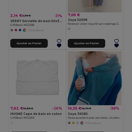
7,00 €
2,14 €
-11%
2,39 €
Goya 52058
SERRY Serviette de bain 50x30cm
Pareo en coton recyclé sans éponge ZUMEL
GiftRetail MO2258
+2 Couleurs
Ajouter au Panier
Ajouter au Panier
7,62 €
10,35 €
-26%
-38%
10,36 €
16,73 €
HUGME Cape de bain en coton
Goya 36082
GiftRetail MO2253
Pareo excellent avec serviette, ultrafonctionnel MAUI
+1 Couleurs