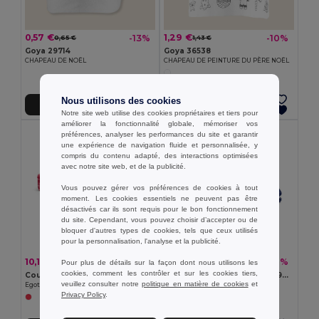
0,57 €
1,29 €
-13%
-10%
0,65 €
1,43 €
Goya 29714
Goya 36538
CHAPEAU DE NOËL
CHAPEAU DE PEINTURE DU PÈRE NOËL
Nous utilisons des cookies
Ajouter au Panier
Ajouter au Panier
Notre site web utilise des cookies propriétaires et tiers pour
améliorer la fonctionnalité globale, mémoriser vos
préférences, analyser les performances du site et garantir
une expérience de navigation fluide et personnalisée, y
compris du contenu adapté, des interactions optimisées
avec notre site web, et de la publicité.
Vous pouvez gérer vos préférences de cookies à tout
moment. Les cookies essentiels ne peuvent pas être
désactivés car ils sont requis pour le bon fonctionnement
du site. Cependant, vous pouvez choisir d’accepter ou de
bloquer d'autres types de cookies, tels que ceux utilisés
pour la personnalisation, l'analyse et la publicité.
10,18 €
9,84 €
-42%
-39%
17,43 €
16,26 €
Pour plus de détails sur la façon dont nous utilisons les
cookies, comment les contrôler et sur les cookies tiers,
Couverture polaire
TOSTI Couverture en RPET 190 gr/m²
veuillez consulter notre
politique en matière de cookies
et
Egotier 99031
GiftRetail CX1548
Privacy Policy
.