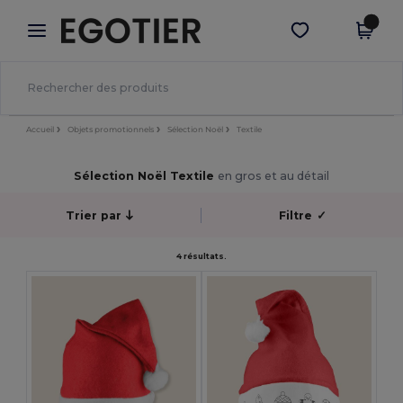
×
Appli Egotier
Obtenir l'appli
Meilleurs prix sur l’app !
Accueil
Objets promotionnels
Sélection Noël
Textile
Sélection Noël Textile
en gros et au détail
Trier par
Filtre
✓
4 résultats.