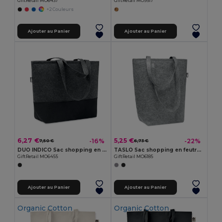
GiftRetail MO6437
GiftRetail MO9517
+2 Couleurs
Ajouter au Panier
Ajouter au Panier
6,27 €
5,25 €
-16%
-22%
7,50 €
6,73 €
DUO INDICO Sac shopping en feutre RPET
TASLO Sac shopping en feutre RPET
GiftRetail MO6455
GiftRetail MO6185
Ajouter au Panier
Ajouter au Panier
Organic Cotton
Organic Cotton