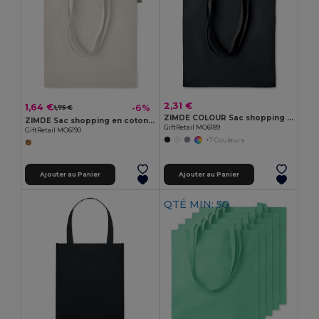
2,31 €
1,64 €
-6%
1,75 €
ZIMDE COLOUR Sac shopping en coton organique
ZIMDE Sac shopping en coton organique
GiftRetail MO6189
GiftRetail MO6190
+7 Couleurs
Ajouter au Panier
Ajouter au Panier
QTÉ MIN: 50