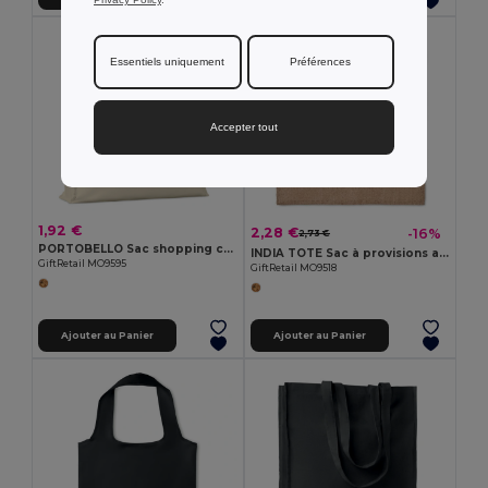
Essentiels uniquement
Préférences
Accepter tout
1,92 €
2,28 €
-16%
2,73 €
PORTOBELLO Sac shopping coton 140gr/m²
INDIA TOTE Sac à provisions avec jute
GiftRetail MO9595
GiftRetail MO9518
Ajouter au Panier
Ajouter au Panier