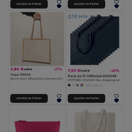
Ajouter au Panier
Ajouter au Panier
QTÉ MIN: 10
3,86 €
-21%
4,88 €
7,90 €
-45%
14,25 €
Goya 39002
Pack de 10 GiftRetail MO9268
Sac en coton 230 gr/m2 et jute laminé SHOPPER
COTTONEL COLOUR + Sac shopping coton 140gr/m²
+20 Couleurs
Ajouter au Panier
Ajouter au Panier