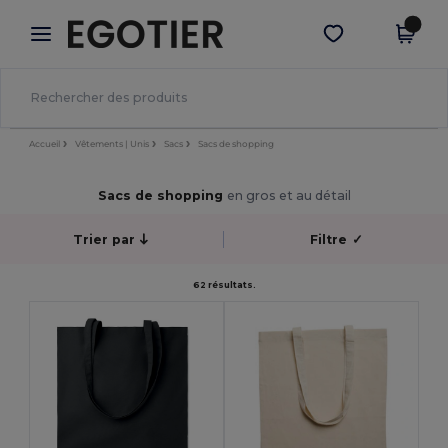
×
Appli Egotier
Obtenir l'appli
Meilleurs prix sur l’app !
Accueil
Vêtements | Unis
Sacs
Sacs de shopping
Sacs de shopping
en gros et au détail
Trier par
Filtre
✓
62 résultats.