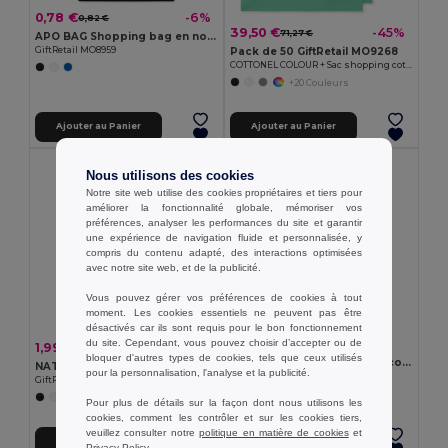
0,78 €
-6%
0,82 €
39,50 €
-45%
71,27 €
APO BAG Shopping bag en non tissé
Pack de 50 GiftRetail MO9268
GiftRetail MO8959
COTTONEL COLOUR + Sac shopping coton 140gr/m²
+20 Couleurs
Ajouter au Panier
Ajouter au Panier
Nous utilisons des cookies
Notre site web utilise des cookies propriétaires et tiers pour
améliorer la fonctionnalité globale, mémoriser vos
préférences, analyser les performances du site et garantir
une expérience de navigation fluide et personnalisée, y
compris du contenu adapté, des interactions optimisées
avec notre site web, et de la publicité.
Vous pouvez gérer vos préférences de cookies à tout
moment. Les cookies essentiels ne peuvent pas être
désactivés car ils sont requis pour le bon fonctionnement
du site. Cependant, vous pouvez choisir d’accepter ou de
1,37 €
1,99 €
-53%
4,21 €
bloquer d'autres types de cookies, tels que ceux utilisés
Pochette multifonctions en coton recyclé (70%) et polyester (30% rPET) (140 g/m²) (140 g/m²)
NATA Sac Shopping en feutre RPET
pour la personnalisation, l'analyse et la publicité.
Egotier 92077
GiftRetail MO6660
Pour plus de détails sur la façon dont nous utilisons les
cookies, comment les contrôler et sur les cookies tiers,
veuillez consulter notre
politique en matière de cookies
et
Ajouter au Panier
Ajouter au Panier
Privacy Policy
.