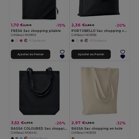
1,70 €
2,36 €
-19%
-20%
2,10 €
2,95 €
FRESA Sac shopping pliable
PORTOBELLO Sac shopping coton 140gr/m²
GiftRetail MO9003
GiftRetail MO9596
+1 Couleurs
+5 Couleurs
Ajouter au Panier
Ajouter au Panier
3,52 €
2,97 €
-26%
-32%
4,77 €
4,38 €
RASSA COLOURED Sac shopping en toile 270 gr/m²
RASSA Sac shopping en toile
GiftRetail MO6442
GiftRetail MO6159
+14 Couleurs