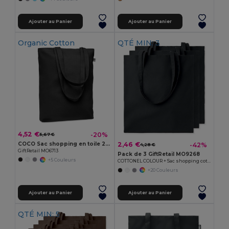
Ajouter au Panier
Ajouter au Panier
Organic Cotton
QTÉ MIN: 3
4,52 €
-20%
5,67 €
COCO Sac shopping en toile 270 gr/m
2,46 €
-42%
4,28 €
GiftRetail MO6713
Pack de 3 GiftRetail MO9268
+5 Couleurs
COTTONEL COLOUR + Sac shopping coton 140gr/m²
+20 Couleurs
Ajouter au Panier
Ajouter au Panier
QTÉ MIN: 5