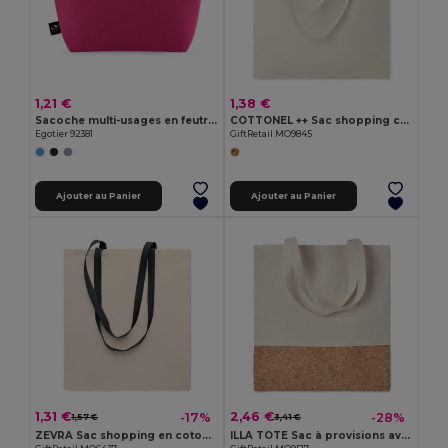
1,21 €
1,38 €
Sacoche multi-usages en feutrine recyclée (100% rPET)
COTTONEL ++ Sac shopping coton 180gr/m²
Egotier 92381
GiftRetail MO9845
Ajouter au Panier
Ajouter au Panier
1,31 €
2,46 €
-17%
-28%
1,57 €
3,41 €
ZEVRA Sac shopping en coton 140 gr/m²
ILLA TOTE Sac à provisions avec liège