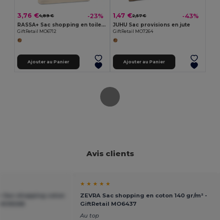
3,76 €
1,47 €
-23%
-43%
4,89 €
2,57 €
RASSA+ Sac shopping en toile 280 gr/m²
JUHU Sac provisions en jute
GiftRetail MO6712
GiftRetail MO7264
Ajouter au Panier
Ajouter au Panier
Avis clients
★ ★ ★ ★ ★
Sac shopping coton
ZEVRA Sac shopping en coton 140 gr/m² -
l MO9268
GiftRetail MO6437
Au top