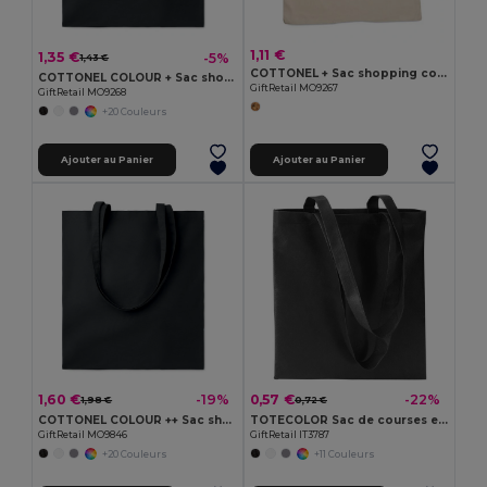
1,11 €
1,35 €
-5%
1,43 €
COTTONEL + Sac shopping coton 140gr/m²
COTTONEL COLOUR + Sac shopping coton 140gr/m²
GiftRetail MO9267
GiftRetail MO9268
+20 Couleurs
Ajouter au Panier
Ajouter au Panier
1,60 €
0,57 €
-19%
-22%
1,98 €
0,72 €
COTTONEL COLOUR ++ Sac shopping coton 180gr/m² MO9846-
TOTECOLOR Sac de courses et de plage polyvalent réutilisable
GiftRetail MO9846
GiftRetail IT3787
+20 Couleurs
+11 Couleurs