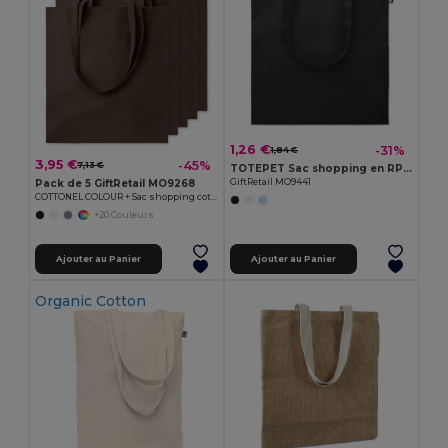
1,26 €
-31%
1,84 €
3,95 €
-45%
7,13 €
TOTEPET Sac shopping en RPET
GiftRetail MO9441
Pack de 5 GiftRetail MO9268
COTTONEL COLOUR + Sac shopping coton 140gr/m²
+20 Couleurs
Ajouter au Panier
Ajouter au Panier
Organic Cotton