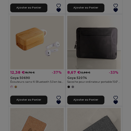
Ajouter au Panier
Ajouter au Panier
12,38 €
8,67 €
-37%
-33%
19,76 €
12,98 €
Goya 50690
Goya 52074
Écouteurs sans fil Bluetooth 5.0 en bambou PLAY
Sacoche pour ordinateur portable 15.6" RPET ILLUST
Ajouter au Panier
Ajouter au Panier