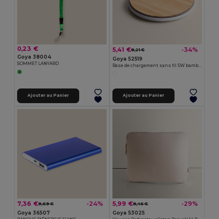
0,23 €
5,41 €
-34%
8,21 €
Goya 38004
Goya 52519
SOMMET LANYARD
Base de chargement sans fil 5W bambou BARET
Ajouter au Panier
Ajouter au Panier
7,36 €
5,99 €
-24%
-29%
9,69 €
8,46 €
Goya 36507
Goya 53025