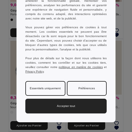
améliorer la fonctionnalité globale, mémoriser vos
9,04 €
10,30 €
-41%
-45%
préférences, analyser les performances du site et garantir
15,41 €
18,85 €
une expérience de navigation fluide et personnalisée, y
Goya 53552
Goya 53582
compris du contenu adapté, des interactions optimisées
Porte-documents 900D PU Étanche pour Ordinateur 16" NEVA
Haut-parleur Bluetooth 5.0 sans fil, Bambou IVY
avec notre site web, et de la publicité.
Vous pouvez gérer vos préférences de cookies à tout
moment. Les cookies essentiels ne peuvent pas être
Ajouter au Panier
Ajouter au Panier
désactivés car ils sont requis pour le bon fonctionnement
du site. Cependant, vous pouvez choisir d’accepter ou de
bloquer d'autres types de cookies, tels que ceux utilisés
pour la personnalisation, l'analyse et la publicité.
Pour plus de détails sur la façon dont nous utilisons les
cookies, comment les contrôler et sur les cookies tiers,
veuillez consulter notre
politique en matière de cookies
et
Privacy Policy
.
Essentiels uniquement
Préférences
8,33 €
1,32 €
-31%
-17%
12,05 €
1,60 €
Goya 33575
Goya 50028
Accepter tout
Souris sans fil ABS forme voiture CAR
Support téléphone mobile en métal GOUTTE
Ajouter au Panier
Ajouter au Panier