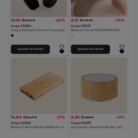
10,50 €
9,15 €
-46%
-36%
19,32 €
14,34 €
Goya 53584
Goya 53573
Casque Bluetooth 5.0 sans fil ajustable BARTH
Batterie Externe POWER BANK KEA
Ajouter au Panier
Ajouter au Panier
14,83 €
6,95 €
-51%
-41%
30,47 €
11,80 €
Goya 50556
Goya 50687
Batterie Externe Bambou 8000mAh Charge Sans Fil EBONY
Haut-parleur Bluetooth Bambou 3W, Mains-libres MAINE