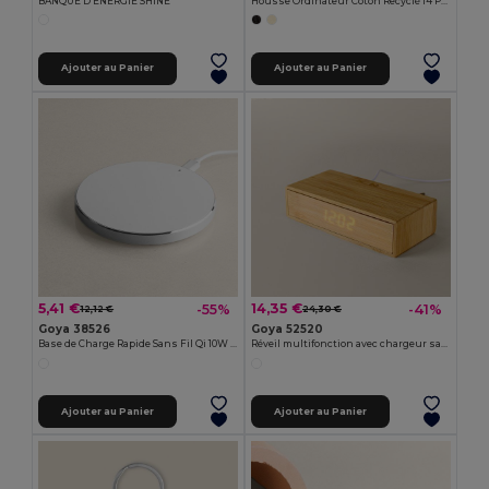
BANQUE D'ÉNERGIE SHINE
Housse Ordinateur Coton Recyclé 14 Pouces ZANTE
Ajouter au Panier
Ajouter au Panier
5,41 €
14,35 €
-55%
-41%
12,12 €
24,30 €
Goya 38526
Goya 52520
Base de Charge Rapide Sans Fil Qi 10W QUICK
Réveil multifonction avec chargeur sans fil ANETO
Ajouter au Panier
Ajouter au Panier