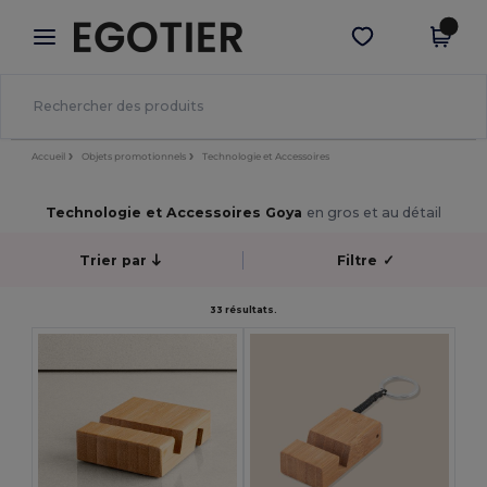
×
Appli Egotier
Obtenir l'appli
Meilleurs prix sur l’app !
Accueil
Objets promotionnels
Technologie et Accessoires
Technologie et Accessoires Goya
en gros et au détail
Trier par
Filtre
✓
33 résultats.