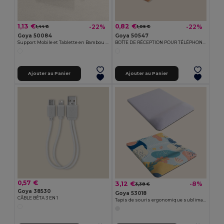
1,13 €
0,82 €
-22%
-22%
1,44 €
1,05 €
Goya 50084
Goya 50547
Support Mobile et Tablette en Bambou FORUM
BOÎTE DE RÉCEPTION POUR TÉLÉPHONE PORTABLE
Ajouter au Panier
Ajouter au Panier
0,57 €
3,12 €
-8%
3,38 €
Goya 38530
Goya 53018
CÂBLE BÊTA 3 EN 1
Tapis de souris ergonomique sublimation confort