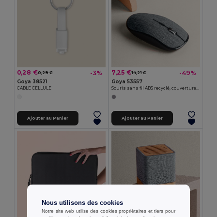
0,28 €
7,25 €
-3%
-49%
0,29 €
14,21 €
Goya 38521
Goya 53557
CABLE CELLULE
Souris sans fil ABS recyclé, couverture RPET ALPE
Ajouter au Panier
Ajouter au Panier
Nous utilisons des cookies
Notre site web utilise des cookies propriétaires et tiers pour