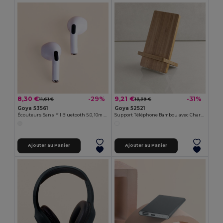
8,30 €
9,21 €
-29%
-31%
11,61 €
13,39 €
Goya 53561
Goya 52521
Écouteurs Sans Fil Bluetooth 5.0, 10m ANDROS
Support Téléphone Bambou avec Chargeur Sans Fil KONGUR
Ajouter au Panier
Ajouter au Panier