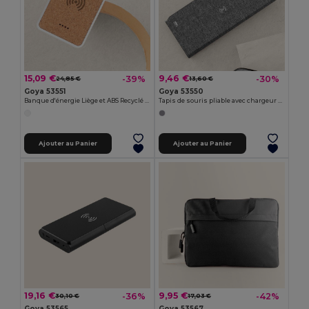
15,09 €
9,46 €
-39%
-30%
24,85 €
13,60 €
Goya 53551
Goya 53550
Banque d'énergie Liège et ABS Recyclé 5000mAh Qi AURA
Tapis de souris pliable avec chargeur sans fil 10W, certifié RPET COMPUTE
Ajouter au Panier
Ajouter au Panier
19,16 €
9,95 €
-36%
-42%
30,10 €
17,03 €
Goya 53565
Goya 53567