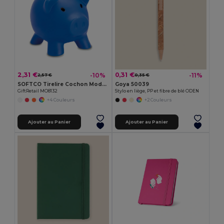
2,31 €
0,31 €
-10%
-11%
2,57 €
0,35 €
SOFTCO Tirelire Cochon Moderne en PVC avec Bouchon ABS
Goya 50039
GiftRetail MO8132
Stylo en liège, PP et fibre de blé ODEN
+4 Couleurs
+2 Couleurs
Ajouter au Panier
Ajouter au Panier