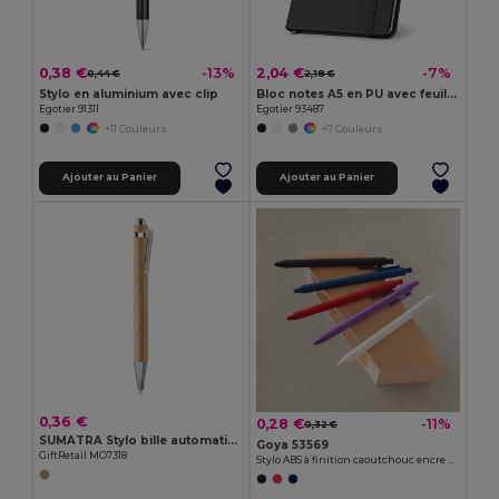
0,38 €
2,04 €
-13%
-7%
0,44 €
2,18 €
Stylo en aluminium avec clip
Bloc notes A5 en PU avec feuilles unies
Egotier 91311
Egotier 93487
+11 Couleurs
+7 Couleurs
Ajouter au Panier
Ajouter au Panier
0,36 €
0,28 €
-11%
0,32 €
SUMATRA Stylo bille automatique
Goya 53569
GiftRetail MO7318
Stylo ABS à finition caoutchouc encre bleue KATOA