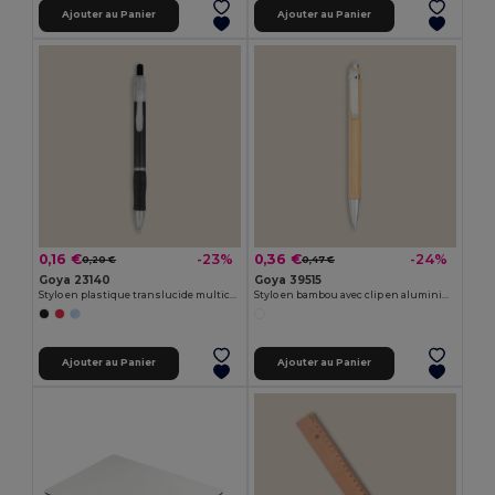
Ajouter au Panier
Ajouter au Panier
0,16 €
0,36 €
-23%
-24%
0,20 €
0,47 €
Goya 23140
Goya 39515
Stylo en plastique translucide multicolore TRANSLUCENT
Stylo en bambou avec clip en aluminium JUNGLE
Ajouter au Panier
Ajouter au Panier