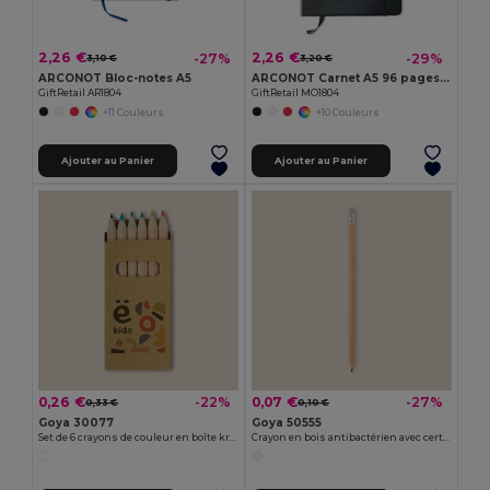
2,26 €
2,26 €
-27%
-29%
3,10 €
3,20 €
ARCONOT Bloc-notes A5
ARCONOT Carnet A5 96 pages lignées
GiftRetail AR1804
GiftRetail MO1804
+11 Couleurs
+10 Couleurs
Ajouter au Panier
Ajouter au Panier
0,26 €
0,07 €
-22%
-27%
0,33 €
0,10 €
Goya 30077
Goya 50555
Set de 6 crayons de couleur en boîte kraft KRAFT
Crayon en bois antibactérien avec certificat SURGEON