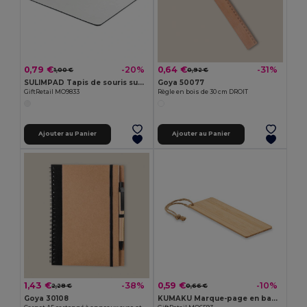
0,79 €
0,64 €
-20%
-31%
1,00 €
0,92 €
SULIMPAD Tapis de souris sublimation
Goya 50077
GiftRetail MO9833
Règle en bois de 30 cm DROIT
Ajouter au Panier
Ajouter au Panier
1,43 €
0,59 €
-38%
-10%
2,28 €
0,66 €
Goya 30108
KUMAKU Marque-page en bambou