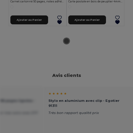
Carnet cartonné 50 pages, notes adhésives colorées & stylo NOTE
Carte postale en bois de peuplier 4mm PRESENT
Ajouter au Panier
Ajouter au Panier
Avis clients
★ ★ ★ ★ ★
6 pages lignées -
Stylo en aluminium avec clip - Egotier
91311
ar mes soins avec DTF
Très bon rapport qualité prix