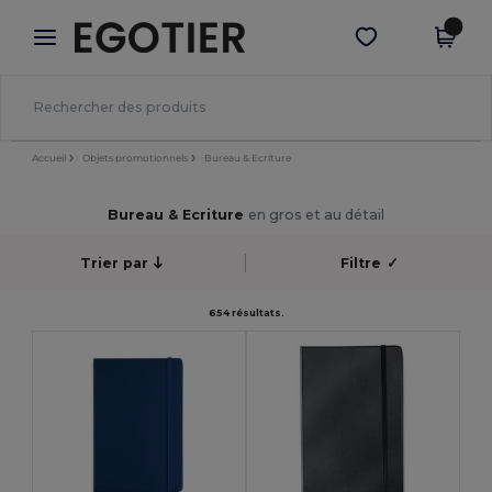
×
Appli Egotier
Obtenir l'appli
Meilleurs prix sur l’app !
Accueil
Objets promotionnels
Bureau & Ecriture
Bureau & Ecriture
en gros et au détail
Trier par
Filtre
✓
654 résultats.