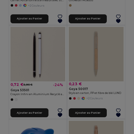
Carnet A5 cartonné à anneaux avec stylo RECIKLA
GiftRetail MO6593
+2 Couleurs
Ajouter au Panier
Ajouter au Panier
0,23 €
0,72 €
-24%
0,95 €
Goya 50017
Goya 53501
Stylo en carton, PP et fibre de blé LUND
Crayon Infini en Aluminium Recyclé avec Gomme MILELE
+2 Couleurs
Ajouter au Panier
Ajouter au Panier