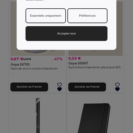
Essentiels uniquement
Préférences
Accepter tout
0,20 €
0,67 €
-47%
1,27 €
Goya 50567
Goya 50701
Stylo bille antibactérien plastique ISO196 CORE
Tapis de souris rond antibactérien
Ajouter au Panier
Ajouter au Panier