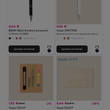
0,44 €
0,54 €
BERN Stylo bouton poussoir
Goya 29077RE
GiftRetail MO8893
Stylo en aluminium recyclé, anneaux métalliques STRIPE
+6 Couleurs
+1 Couleurs
Ajouter au Panier
Ajouter au Panier
Made in
PT
1,53 €
0,44 €
-2%
-28%
1,56 €
0,61 €
Goya 33047
Goya 52027