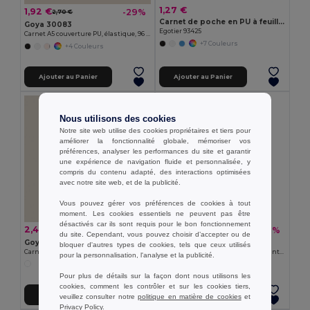
1,27 €
1,92 €
-29%
2,70 €
Carnet de poche en PU à feuilles non-lignées
Goya 30083
Egotier 93425
Carnet A5 couverture PU, élastique, 96 pages LUXE
+7 Couleurs
+4 Couleurs
Ajouter au Panier
Ajouter au Panier
Nous utilisons des cookies
Notre site web utilise des cookies propriétaires et tiers pour
améliorer la fonctionnalité globale, mémoriser vos
préférences, analyser les performances du site et garantir
une expérience de navigation fluide et personnalisée, y
compris du contenu adapté, des interactions optimisées
avec notre site web, et de la publicité.
Vous pouvez gérer vos préférences de cookies à tout
moment. Les cookies essentiels ne peuvent pas être
désactivés car ils sont requis pour le bon fonctionnement
2,43 €
0,69 €
-23%
-19%
3,17 €
0,86 €
du site. Cependant, vous pouvez choisir d’accepter ou de
Goya 38007
Goya 37513RE
bloquer d'autres types de cookies, tels que ceux utilisés
Carnet A5 en Liège avec Marque-page CORK
Stylo en aluminium recyclé avec pointeur tactile EVEN
pour la personnalisation, l'analyse et la publicité.
+1 Couleurs
Pour plus de détails sur la façon dont nous utilisons les
cookies, comment les contrôler et sur les cookies tiers,
Ajouter au Panier
Ajouter au Panier
veuillez consulter notre
politique en matière de cookies
et
Privacy Policy
.