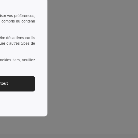
riser vos préférences,
 y compris du contenu
re désactivés car ils
uer d'autres types de
okies tiers, veuillez
tout