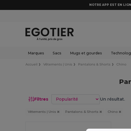
NOTRE APP EST EN LIGN
Marques
Sacs
Mugs et gourdes
Technologi
Accueil
Vêtements | Unis
Pantalons & Shorts
Chino
Pan
Trier par
Filtres
Un résultat.
Vêtements | Unis
Pantalons & Shorts
Chino