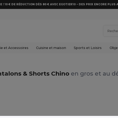
E ! 10 € DE RÉDUCTION DÈS 80 € AVEC EGOTIER10 – DES PRIX ENCORE PLUS 
e et Accessoires
Cuisine et maison
Sports et Loisirs
Obje
talons & Shorts Chino
en gros et au dé