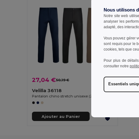
Nous utilisons 
Notre site web utilis
analyser les perform
adapté, des interacti
Vous pouvez gérer vo
sont requis pour le 
cookies, tels que ceux
Pour plus de détails
consulter notre
polit
27,04 €
50,19 €
-46%
Essentiels uni
Velilla 36118
Pantalon chino stretch unisexe (260g/m²), en coton (98%) et élasthanne (2%)
Ajouter au Panier