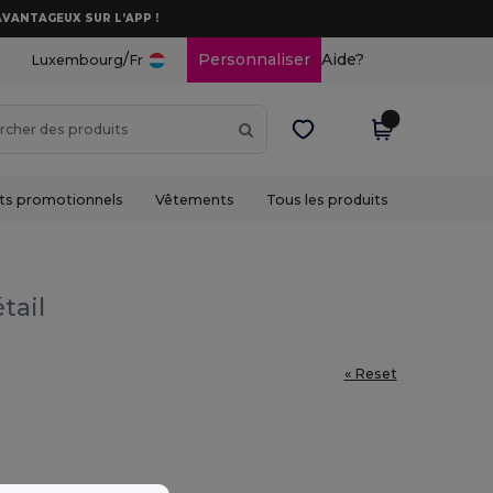
AVANTAGEUX SUR L’APP !
/
Personnaliser
Aide?
Luxembourg
Fr
ts promotionnels
Vêtements
Tous les produits
tail
« Reset