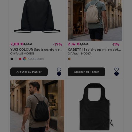
2,88 €
2,14 €
-17%
-11%
3,48 €
2,39 €
YUKI COLOUR Sac à cordon en coton organique
CABETRI Sac shopping en coton recyclé
GiftRetail MO6355
GiftRetail MO2401
+3 Couleurs
Ajouter au Panier
Ajouter au Panier