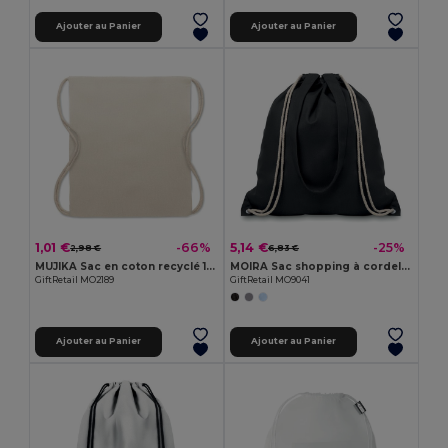
Ajouter au Panier
Ajouter au Panier
1,01 €
5,14 €
-66%
-25%
2,98 €
6,83 €
MUJIKA Sac en coton recyclé 140 gr/m
MOIRA Sac shopping à cordelette
GiftRetail MO2189
GiftRetail MO9041
Ajouter au Panier
Ajouter au Panier