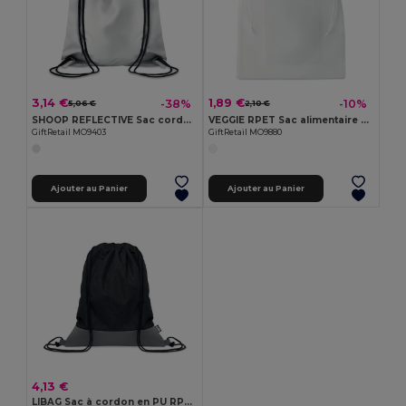
3,14 €
1,89 €
-38%
-10%
5,06 €
2,10 €
SHOOP REFLECTIVE Sac cordelette réfléchissant
VEGGIE RPET Sac alimentaire en filet RPET
GiftRetail MO9403
GiftRetail MO9880
Ajouter au Panier
Ajouter au Panier
4,13 €
LIBAG Sac à cordon en PU RPET 2 tons