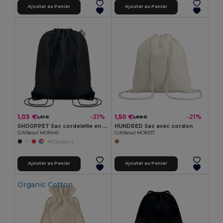
Ajouter au Panier
Ajouter au Panier
1,03 €
1,50 €
-21%
-21%
1,31 €
1,89 €
SHOOPPET Sac cordelette en PET 190gr
HUNDRED Sac avec cordon
GiftRetail MO9440
GiftRetail MO8337
+8 Couleurs
Ajouter au Panier
Ajouter au Panier
Organic Cotton