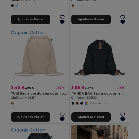
GiftRetail MO9177
GiftRetail MO9516
Ajouter au Panier
Ajouter au Panier
Organic Cotton
2,46 €
5,38 €
-17%
-15%
2,98 €
6,37 €
YUKI Sac à cordon en coton organique
PANDA BAG Sac à cordon en coton recyclé
GiftRetail MO6354
GiftRetail MO6550
+3 Couleurs
Ajouter au Panier
Ajouter au Panier
Organic Cotton