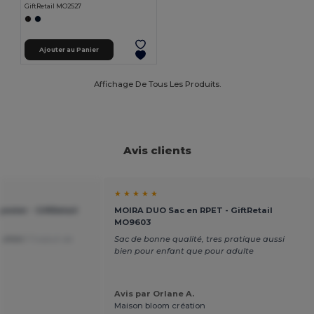
GiftRetail MO2527
Ajouter au Panier
Affichage De Tous Les Produits.
Avis clients
★ ★ ★ ★ ★
ester - GiftRetail
MOIRA DUO Sac en RPET - GiftRetail
MO9603
 d'été !
Traduit de
Sac de bonne qualité, tres pratique aussi
bien pour enfant que pour adulte
Avis par Orlane A.
Maison bloom création