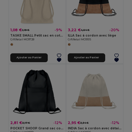
1,08 €
3,22 €
-9%
-20%
1,19 €
4,04 €
TASKE SMALL Petit sac en coton
ILLA Sac à cordon avec liège
GiftRetail MO9728
GiftRetail MO9515
Ajouter au Panier
Ajouter au Panier
2,81 €
2,95 €
-12%
-12%
3,17 €
3,34 €
POCKET SHOOP Grand sac cordelette 210D
INDIA Sac à cordon avec détails jute