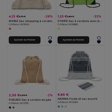
4,13 €
1,25 €
-28%
-33%
5,74 €
1,86 €
MOIRA Sac shopping à cordelette
STRIPE Sac à cordons avec bandes réfl
GiftRetail MO9040
GiftRetail MO8868
Ajouter au Panier
Ajouter au Panier
8,86 €
2,36 €
-2%
2,39 €
HAMMA Fouta et sac assorti
FUKURO Sac à cordon en jute
GiftRetail MO2584
GiftRetail MO2190