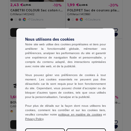
2,43 €
1,99 €
-10%
-20%
2,71 €
2,49 €
CABETRI COLOUR Sac coton recyclé de 140 gr/m²
FOLDPET Sac de courses pliable en RPET
GiftRetail MO2402
GiftRetail MO9861
+7 Couleurs
+5 Couleurs
Ajouter au Panier
Ajouter au Panier
Nous utilisons des cookies
Notre site web utilise des cookies propriétaires et tiers pour
améliorer la fonctionnalité globale, mémoriser vos
préférences, analyser les performances du site et garantir
une expérience de navigation fluide et personnalisée, y
compris du contenu adapté, des interactions optimisées
avec notre site web, et de la publicité.
Vous pouvez gérer vos préférences de cookies à tout
moment. Les cookies essentiels ne peuvent pas être
désactivés car ils sont requis pour le bon fonctionnement
du site. Cependant, vous pouvez choisir d’accepter ou de
bloquer d'autres types de cookies, tels que ceux utilisés
1,60 €
2,07 €
-41%
-10%
pour la personnalisation, l'analyse et la publicité.
2,71 €
2,30 €
BOW Sac à cordon arc-en-ciel RPET
VEGGIE Sac réutilisable filet coton
Pour plus de détails sur la façon dont nous utilisons les
GiftRetail MO6436
GiftRetail MO9865
cookies, comment les contrôler et sur les cookies tiers,
veuillez consulter notre
politique en matière de cookies
et
Privacy Policy
.
Ajouter au Panier
Ajouter au Panier