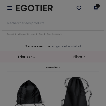
×
Appli Egotier
Obtenir l'appli
Meilleurs prix sur l’app !
Accueil
Vêtements | Unis
Sacs
Sacs à cordons
Sacs à cordons
en gros et au détail
Trier par
Filtre
✓
29 résultats.