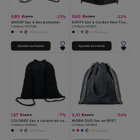
0,82 €
0,62 €
-23%
-22%
1,07 €
0,79 €
SHOOP Sac à dos polyester
DAFFY Sac à Cordon Non-Tissé 80g Pratique et Léger
GiftRetail MO7208
GiftRetail MO8031
+12 Couleurs
+4 Couleurs
Ajouter au Panier
Ajouter au Panier
1,57 €
2,41 €
-7%
-34%
1,69 €
3,63 €
COLORED Sac à cordon en coton
MOIRA DUO Sac en RPET
GiftRetail MO8484
GiftRetail MO9603
+8 Couleurs
+2 Couleurs