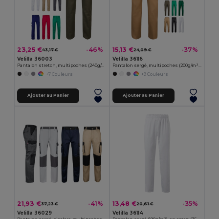
23,25 €
15,13 €
-46%
-37%
43,17 €
24,09 €
Velilla 36003
Velilla 36116
Pantalon stretch, multipoches (240g/m²) en coton (46%), EME (38%) et polyester (16%)
Pantalon sergé, multipoches (200g/m²), en coton (35%) et polyester (65%)
+7 Couleurs
+9 Couleurs
Ajouter au Panier
Ajouter au Panier
21,93 €
13,48 €
-41%
-35%
37,23 €
20,61 €
Velilla 36029
Velilla 36114