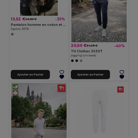
13,52 €
-35%
20,85 €
Pantalon homme en coton et polyester
Egotier 30178
20,60 €
-40%
34,39 €
TH Clothes 30307
jogging (unisexe)
Ajouter au Panier
Ajouter au Panier