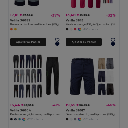
17,16 €
13,48 €
-37%
-32%
27,30 €
19,79 €
Velilla 36089
Velilla 36113
Bermuda bicolore multi-poches (210g/m²), en coton (20%) et polyester (80%)
Pantalon sergé (190g/m²), en coton (35%) et polyester (65%)
+11 Couleurs
Ajouter au Panier
Ajouter au Panier
16,44 €
19,65 €
-41%
-46%
27,91 €
36,49 €
Velilla 36004
Velilla 36017
Pantalon sergé, bicolore, multipoches (200g/m²), en coton (35%) et polyester (65%)
Bermuda stretch, multipoches (240g/m²), en coton (46%), EME (38%) et polyester (16%)
+12 Couleurs
+3 Couleurs