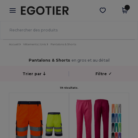
×
Appli Egotier
Obtenir l'appli
Meilleurs prix sur l’app !
Accueil
Vêtements | Unis
Pantalons & Shorts
Pantalons & Shorts
en gros et au détail
Trier par
Filtre
✓
19 résultats.