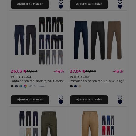
Ajouter au Panier
Ajouter au Panier
26,03 €
27,04 €
-44%
-46%
46,24 €
50,19 €
Velilla 36031
Velilla 36118
Pantalon stretch bicolore, multipoches (240g/m²), en coton (46%), EME (38%) et polyester (16%)
Pantalon chino stretch unisexe (260g/m²), en coton (98%) et élasthanne (2%)
+12 Couleurs
Ajouter au Panier
Ajouter au Panier