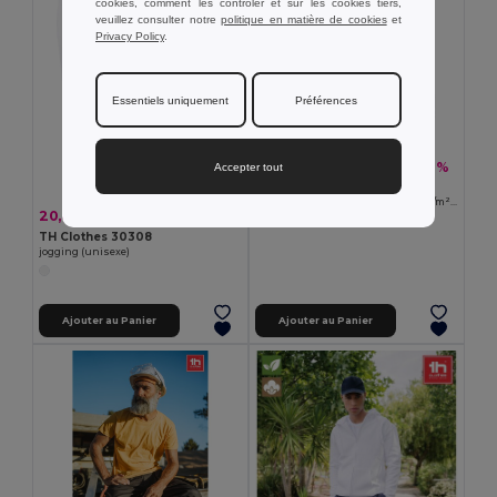
cookies, comment les contrôler et sur les cookies tiers,
veuillez consulter notre
politique en matière de cookies
et
Privacy Policy
.
Essentiels uniquement
Préférences
15,10 €
-36%
Accepter tout
23,67 €
Velilla 36115
Bermuda sergé, multipoches (200g/m²), en coton (35%) et polyester (65%)
20,60 €
-33%
30,80 €
+4 Couleurs
TH Clothes 30308
jogging (unisexe)
Ajouter au Panier
Ajouter au Panier