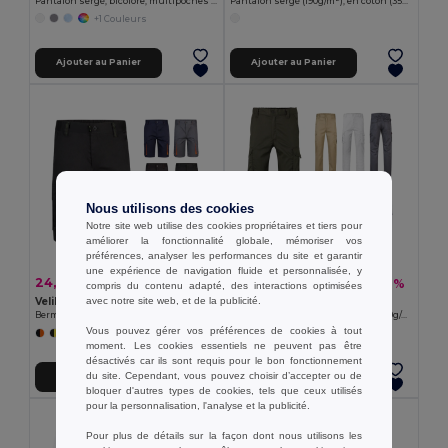
Pantalon sergé, bicolore, multipoches (240 g/m²), en coton (35%) et polyester (65%)
Pantalon sergé (190g/m²), en coton (35%) et polyester (65%)
+1 Couleurs
Ajouter au Panier
Ajouter au Panier
Nous utilisons des cookies
Notre site web utilise des cookies propriétaires et tiers pour
améliorer la fonctionnalité globale, mémoriser vos
préférences, analyser les performances du site et garantir
une expérience de navigation fluide et personnalisée, y
24,76 €
27,18 €
-40%
-46%
41,05 €
50,46 €
compris du contenu adapté, des interactions optimisées
avec notre site web, et de la publicité.
Velilla 36018
Velilla 36008
Bermuda stretch bicolore, multipoches (240g/m²), en coton (46%), EME (38%) et polyester (16%)
Pantalon stretch, multipoches (290g/m²), en coton (46%), EME (38%) et polyester (16%)
Vous pouvez gérer vos préférences de cookies à tout
+3 Couleurs
+4 Couleurs
moment. Les cookies essentiels ne peuvent pas être
désactivés car ils sont requis pour le bon fonctionnement
du site. Cependant, vous pouvez choisir d’accepter ou de
Ajouter au Panier
Ajouter au Panier
bloquer d'autres types de cookies, tels que ceux utilisés
pour la personnalisation, l'analyse et la publicité.
Pour plus de détails sur la façon dont nous utilisons les