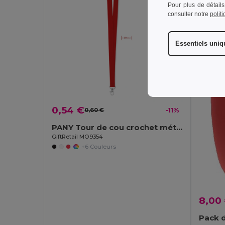
Pour plus de détails
consulter notre
polit
Essentiels uni
0,54 €
0,60 €
-11%
PANY Tour de cou crochet métal 20mm
GiftRetail MO9354
+6 Couleurs
8,00
Pack d