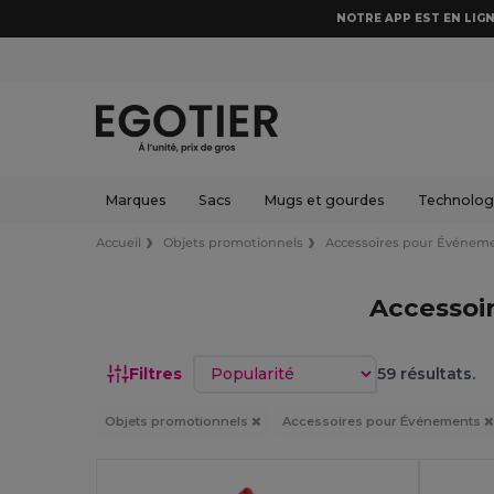
NOTRE APP EST EN LIGN
Marques
Sacs
Mugs et gourdes
Technologi
Accueil
Objets promotionnels
Accessoires pour Événem
Accessoi
Trier par
Filtres
59 résultats.
Objets promotionnels
Accessoires pour Événements