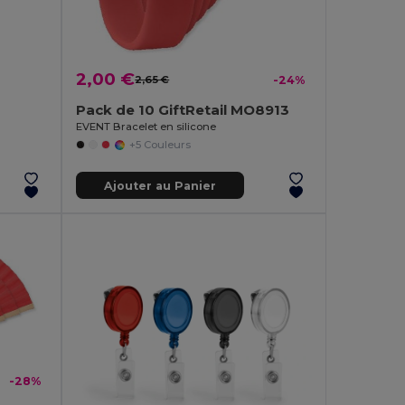
2,00 €
2,65 €
-24%
Pack de 10 GiftRetail MO8913
EVENT Bracelet en silicone
+5 Couleurs
Ajouter au Panier
-28%