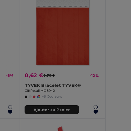
0,62 €
-6%
0,70 €
-12%
TYVEK Bracelet TYVEK®
GiftRetail MO8942
+9 Couleurs
Ajouter au Panier