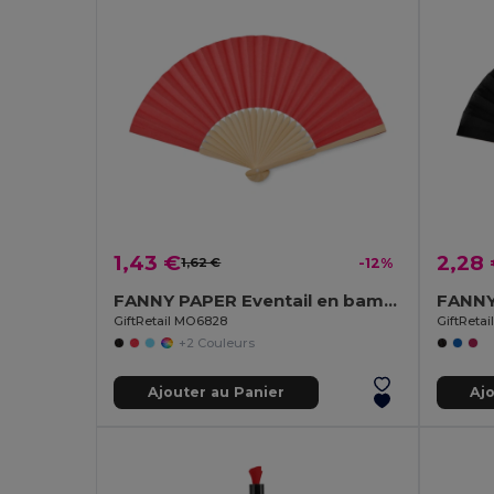
1,43 €
2,28
1,62 €
-12%
FANNY PAPER Eventail en bambou
FANNY
GiftRetail MO6828
GiftReta
+2 Couleurs
Ajouter au Panier
Aj