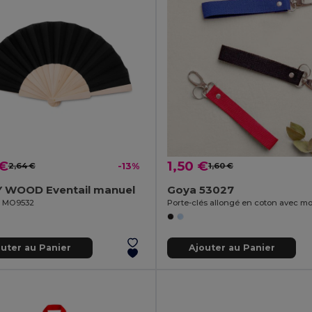
 €
1,50 €
2,64 €
-13%
1,60 €
 WOOD Eventail manuel
Goya 53027
il MO9532
outer au Panier
Ajouter au Panier