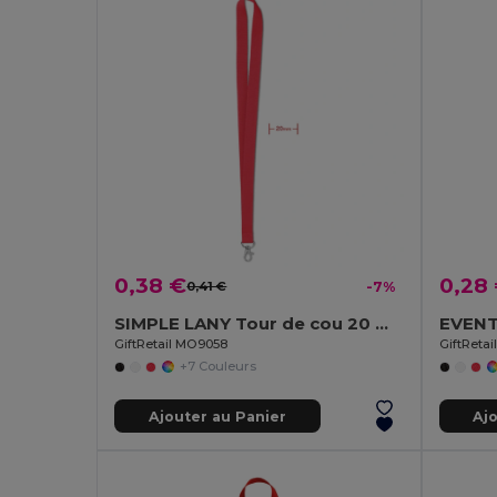
0,38 €
0,28
0,41 €
-7%
SIMPLE LANY Tour de cou 20 mm
EVENT 
GiftRetail MO9058
GiftReta
+7 Couleurs
Ajouter au Panier
Aj