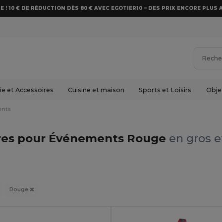
E ! 10 € DE RÉDUCTION DÈS 80 € AVEC EGOTIER10 – DES PRIX ENCORE PLUS 
e et Accessoires
Cuisine et maison
Sports et Loisirs
Obje
ents
res pour Événements Rouge
en gros e
Rouge