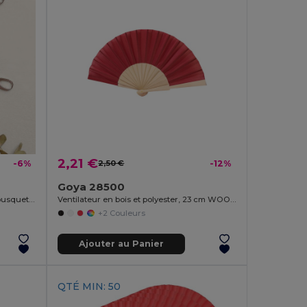
2,21 €
-6%
2,50 €
-12%
Goya 28500
Porte-clés allongé en coton avec mousqueton HOSEGOR
Ventilateur en bois et polyester, 23 cm WOOD
+2 Couleurs
Ajouter au Panier
QTÉ MIN: 50