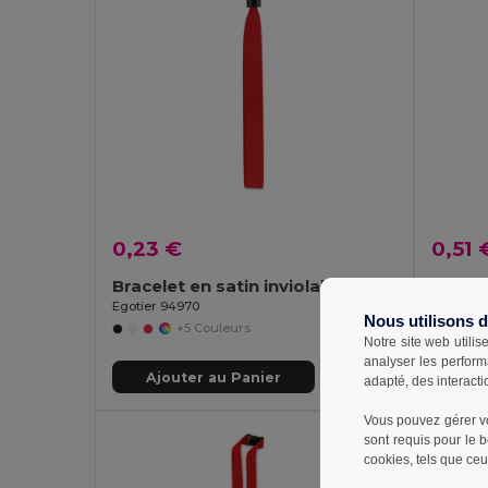
0,23 €
0,51 
Bracelet en satin inviolable
Egotier 94970
Egotier 
Nous utilisons 
+5 Couleurs
Notre site web utilis
analyser les perform
Ajouter au Panier
Aj
adapté, des interacti
Vous pouvez gérer vo
sont requis pour le 
QTÉ MI
cookies, tels que ceux