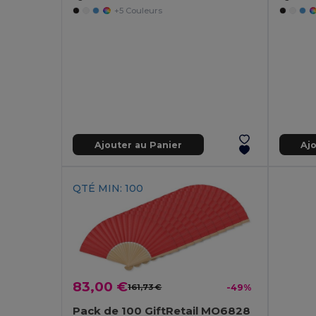
+5 Couleurs
Ajouter au Panier
Aj
QTÉ MIN: 100
83,00 €
161,73 €
-49%
Pack de 100 GiftRetail MO6828