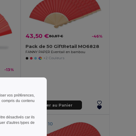
43,50 €
80,87 €
-46%
Pack de 50 GiftRetail MO6828
FANNY PAPER Eventail en bambou
+2 Couleurs
-13%
FANNY Éventail Manuel Élégant et Compact
riser vos préférences,
 y compris du contenu
Ajouter au Panier
re désactivés car ils
uer d'autres types de
QTÉ MIN: 10