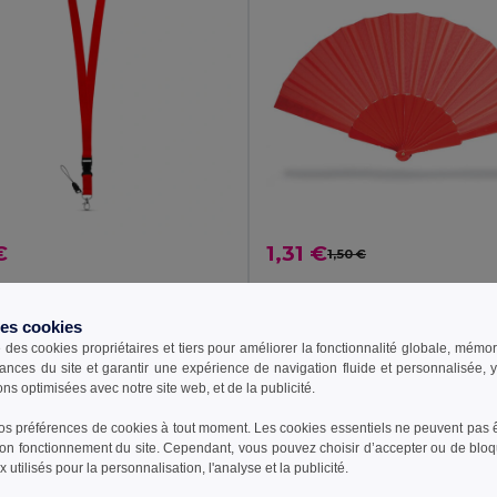
€
1,31 €
1,50 €
Tour de cou en polyester avec mousqueton en métal
94401
GiftRetail KC6733
des cookies
+6 Couleurs
+3 Couleurs
e des cookies propriétaires et tiers pour améliorer la fonctionnalité globale, mémo
ances du site et garantir une expérience de navigation fluide et personnalisée,
outer au Panier
Ajouter au Panier
ons optimisées avec notre site web, et de la publicité.
s préférences de cookies à tout moment. Les cookies essentiels ne peuvent pas êt
bon fonctionnement du site. Cependant, vous pouvez choisir d’accepter ou de bloq
N: 50
QTÉ MIN: 100
 utilisés pour la personnalisation, l'analyse et la publicité.