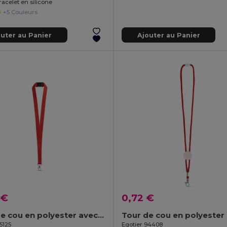
acelet en silicone
+5 Couleurs
outer au Panier
Ajouter au Panier
 €
0,72 €
Tour de cou en polyester avec fermoir de sécurité
Tour de cou en polyester
5125
Egotier 94408