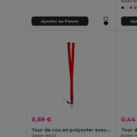
EVENT Br
Ajouter au Panier
Aj
0,69 €
0,44
Tour de cou en polyester avec mousqueton en métal
Egotier 94402
Egotier 9