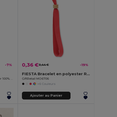
0,36 €
-7%
0,44 €
-19%
FIESTA Bracelet en polyester RPET
Porte-clés textile allongé en polyester 100% SILBÓN
GiftRetail MO6706
+6 Couleurs
Ajouter au Panier