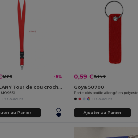
€
0,59 €
1,13 €
-9%
0,64 €
WIDE LANY Tour de cou crochet métal 25mm
Goya 50700
il MO9661
+7 Couleurs
+1 Couleurs
outer au Panier
Ajouter au Panier