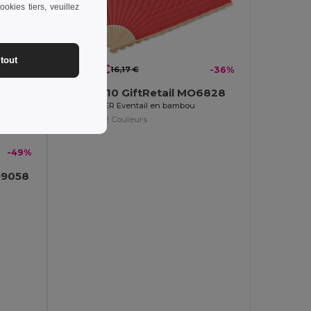
okies tiers, veuillez
tout
10,40 €
16,17 €
-36%
Pack de 10 GiftRetail MO6828
FANNY PAPER Eventail en bambou
+2 Couleurs
-49%
O9058