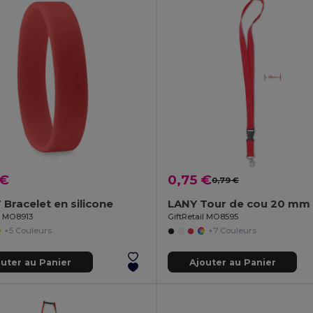
 €
0,75 €
0,79 €
Bracelet en silicone
LANY Tour de cou 20 mm
il MO8913
GiftRetail MO8595
+5 Couleurs
+7 Couleurs
outer au Panier
Ajouter au Panier