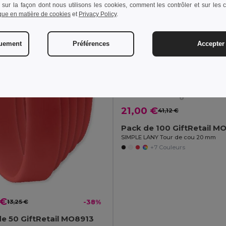
 sur la façon dont nous utilisons les cookies, comment les contrôler et sur les co
ique en matière de cookies
et
Privacy Policy
.
quement
Préférences
Accepter 
21,00 €
41,12 €
Pack de 100 GiftRetail M
SIMPLE LANY Tour de cou 20 mm
+7 Couleurs
 €
13,25 €
-38%
e 50 GiftRetail MO8913