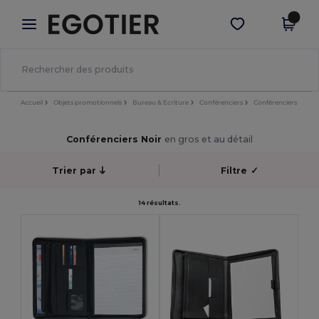
×
Appli Egotier
Obtenir l'appli
Meilleurs prix sur l’app !
Accueil
Objets promotionnels
Bureau & Ecriture
Conférenciers
Conférenciers
Conférenciers Noir
en gros et au détail
Trier par
Filtre
✓
14 résultats.