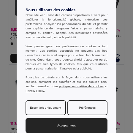
Nous utilisons des cookies
Notre site web utilise des cookies propriétaires et tiers pour
améliorer la fonctionnalité globale, mémoriser vos
préférences, analyser les performances du site et garantir
une expérience de navigation fluide et personnalisée, y
6,52 €
10,99 €
-47%
20,60 €
compris du contenu adapté, des interactions optimisées
FOLIO Conférencier A5 300D RPET
Porte-documents A4 en PU et microfibre avec bloc de pages lignées
avec notre site web, et de la publicité.
GiftRetail MO2569
Egotier 92044
Vous pouvez gérer vos préférences de cookies à tout
moment. Les cookies essentiels ne peuvent pas être
désactivés car ils sont requis pour le bon fonctionnement
Ajouter au Panier
Ajouter au Panier
du site. Cependant, vous pouvez choisir d’accepter ou de
bloquer d'autres types de cookies, tels que ceux utilisés
pour la personnalisation, l'analyse et la publicité.
Pour plus de détails sur la façon dont nous utilisons les
cookies, comment les contrôler et sur les cookies tiers,
veuillez consulter notre
politique en matière de cookies
et
Privacy Policy
.
Essentiels uniquement
Préférences
11,38 €
9,76 €
-45%
-47%
20,82 €
18,29 €
Accepter tout
NOVA Porte documents A5
FEUX Conférencier A5 en RPET