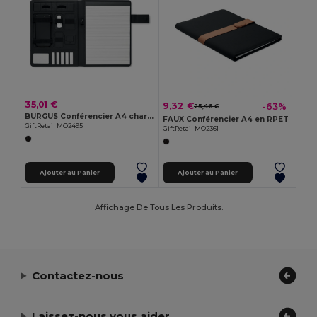
35,01 €
9,32 €
-63%
25,46 €
BURGUS Conférencier A4 chargeur sans fil
FAUX Conférencier A4 en RPET
GiftRetail MO2495
GiftRetail MO2361
Ajouter au Panier
Ajouter au Panier
Affichage De Tous Les Produits.
Contactez-nous
Laissez-nous vous aider