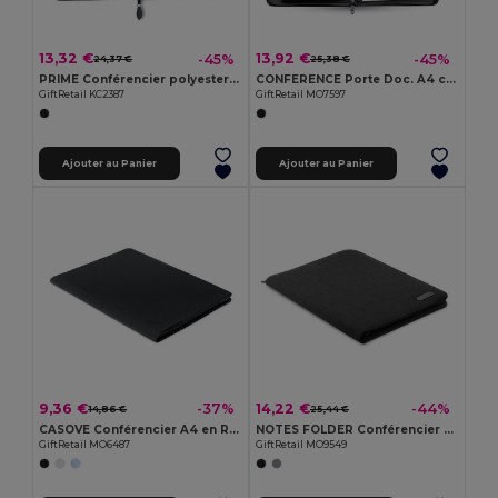
13,32 €
13,92 €
-45%
-45%
24,37 €
25,38 €
PRIME Conférencier polyester A4
CONFERENCE Porte Doc. A4 cuir reconst
GiftRetail KC2387
GiftRetail MO7597
Ajouter au Panier
Ajouter au Panier
9,36 €
14,22 €
-37%
-44%
14,86 €
25,44 €
CASOVE Conférencier A4 en RPET 300D
NOTES FOLDER Conférencier A4 bicolore
GiftRetail MO6487
GiftRetail MO9549