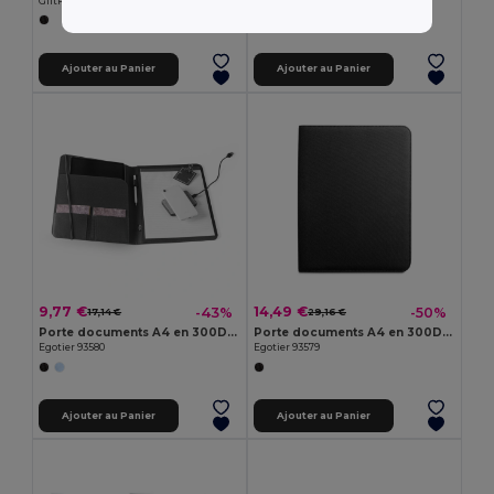
GiftRetail KC6856
GiftRetail MO2360
Ajouter au Panier
Ajouter au Panier
9,77 €
14,49 €
-43%
-50%
17,14 €
29,16 €
Porte documents A4 en 300D polyester recyclé (100% rPET) avec fermeture élastique
Porte documents A4 en 300D polyester recyclé (100% rPET) avec fermeture éclair
Egotier 93580
Egotier 93579
Ajouter au Panier
Ajouter au Panier