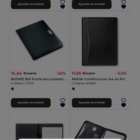
Ajouter au Panier
Ajouter au Panier
12,34 €
11,95 €
-45%
-43%
22,51 €
21,15 €
BUSWE BIG Porte-documents A4
NADIA Conférencier A4 en PU
GiftRetail IT3750
GiftRetail KC8063
Ajouter au Panier
Ajouter au Panier