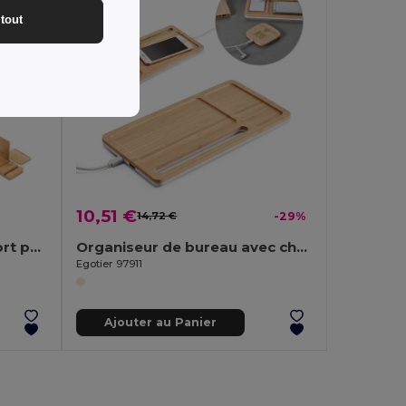
tout
10,51 €
14,72 €
-29%
Set de bureau avec support pour téléphone portable et gobelet
Organiseur de bureau avec chargeur sans fil 15W en bambou et ABS
Egotier 97911
Ajouter au Panier