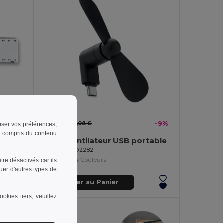
1,89 €
2,08 €
-9%
riser vos préférences,
 y compris du contenu
LASTA Règle transparente avec loupe
PHAN Ventilateur USB portable
GiftRetail MO2282
+4 Couleurs
re désactivés car ils
uer d'autres types de
Ajouter au Panier
okies tiers, veuillez