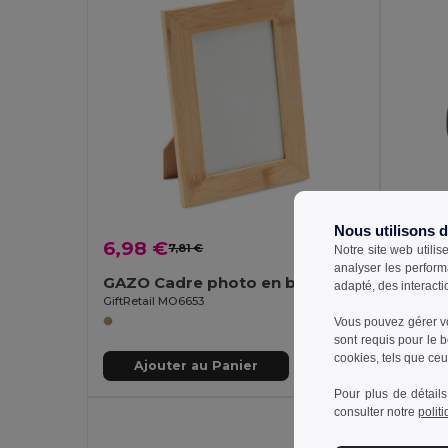
Nous utilisons 
6,98 €
3,81 
7,81 €
-11%
Notre site web utilis
analyser les perform
GAZO Cadre photo en bambou
adapté, des interacti
GiftRetail MO6653
GiftReta
Vous pouvez gérer vo
sont requis pour le 
cookies, tels que ceux
Ajouter au Panier
Aj
Pour plus de détails
consulter notre
polit