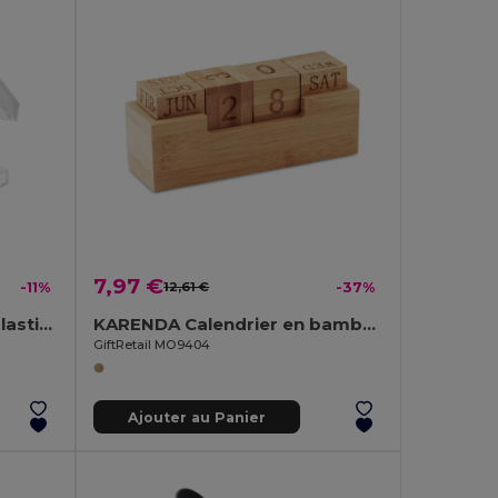
7,97 €
-11%
12,61 €
-37%
MYBANK Tirelire maison plastique
KARENDA Calendrier en bambou
GiftRetail MO9404
Ajouter au Panier