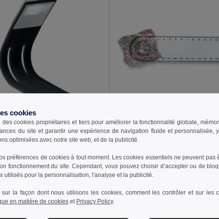
des cookies
€
0,47 €
4,26 €
-11%
e des cookies propriétaires et tiers pour améliorer la fonctionnalité globale, mémo
ances du site et garantir une expérience de navigation fluide et personnalisée,
FLEXILIGHT Lumière de Lecture Nocturne Rechargeable
ons optimisées avec notre site web, et de la publicité.
il MO9460
GiftRetail KC3102
s préférences de cookies à tout moment. Les cookies essentiels ne peuvent pas êt
bon fonctionnement du site. Cependant, vous pouvez choisir d’accepter ou de bloq
 utilisés pour la personnalisation, l'analyse et la publicité.
outer au Panier
Ajouter au Panier
 sur la façon dont nous utilisons les cookies, comment les contrôler et sur les co
ique en matière de cookies
et
Privacy Policy
.