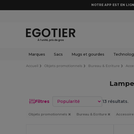
NOTRE APP EST EN LIGN
Marques
Sacs
Mugs et gourdes
Technologi
Accueil
Objets promotionnels
Bureau & Ecriture
Acce
Lampes
Trier par
Filtres
13 résultats.
Objets promotionnels
Bureau & Ecriture
Accesoire