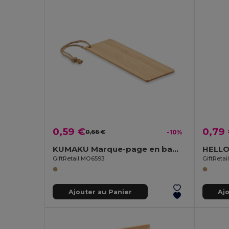
0,59 €
0,79
0,66 €
-10%
KUMAKU Marque-page en bambou
GiftRetail MO6593
GiftReta
Ajouter au Panier
Aj