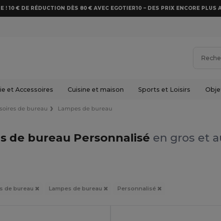
E ! 10 € DE RÉDUCTION DÈS 80 € AVEC EGOTIER10 – DES PRIX ENCORE PLUS 
e et Accessoires
Cuisine et maison
Sports et Loisirs
Obje
soires de bureau
Lampes de bureau
 de bureau Personnalisé
en gros et a
s de bureau
Lampes de bureau
Personnalisé