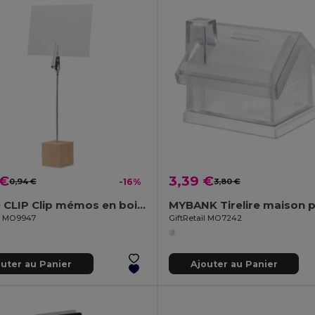
 €
3,39 €
0,94 €
-16%
3,80 €
HELLO CLIP Clip mémos en bois de pin
il MO9947
GiftRetail MO7242
outer au Panier
Ajouter au Panier