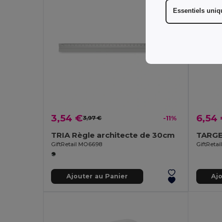
Essentiels uni
3,54 €
6,54
3,97 €
-11%
TRIA Règle architecte de 30cm
TARGE
GiftRetail MO6698
GiftRetai
Ajouter au Panier
Aj