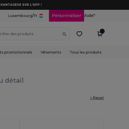
AVANTAGEUX SUR L’APP !
/
Personnaliser
Aide?
Luxembourg
Fr
ts promotionnels
Vêtements
Tous les produits
u détail
« Reset