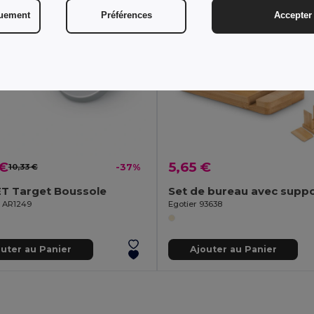
quement
Préférences
Accepter 
 €
5,65 €
10,33 €
-37%
T Target Boussole
l AR1249
Egotier 93638
outer au Panier
Ajouter au Panier