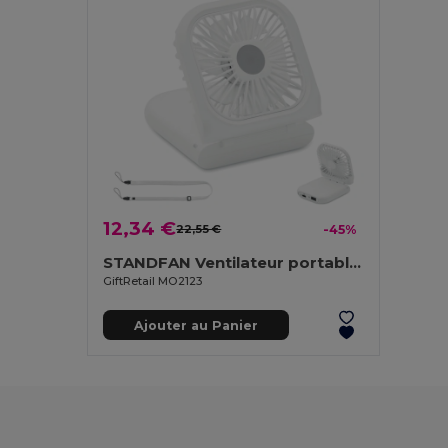
12,34 €
22,55 €
-45%
STANDFAN Ventilateur portable, pliable
GiftRetail MO2123
Ajouter au Panier