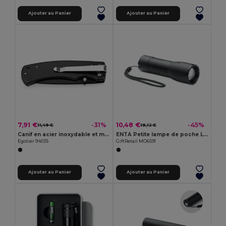
Ajouter au Panier
Ajouter au Panier
7,91 €
10,48 €
-31%
-45%
11,49 €
19,12 €
Canif en acier inoxydable et métal
ENTA Petite lampe de poche LED
Egotier 94035
GiftRetail MO6591
Ajouter au Panier
Ajouter au Panier