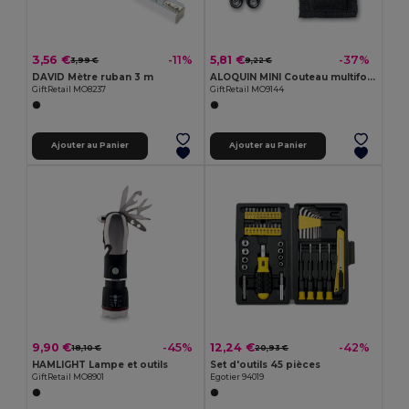
3,56 €
5,81 €
-11%
-37%
3,99 €
9,22 €
DAVID Mètre ruban 3 m
ALOQUIN MINI Couteau multifonctions
GiftRetail MO8237
GiftRetail MO9144
Ajouter au Panier
Ajouter au Panier
9,90 €
12,24 €
-45%
-42%
18,10 €
20,93 €
HAMLIGHT Lampe et outils
Set d'outils 45 pièces
GiftRetail MO8901
Egotier 94019