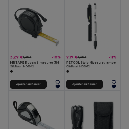
3,27 €
7,17 €
-10%
-11%
3,65 €
8,03 €
MRTAPE Ruban à mesurer 3M
RETOOL Stylo Niveau et lampe
GiftRetail MO6942
GiftRetail MO2072
Ajouter au Panier
Ajouter au Panier