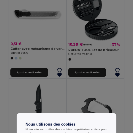
0,51 €
10,39 €
-37%
16,41 €
Cutter avec mécanisme de verrouillage
RUEDA TOOL Set de bricoleur
Egotier 94510
GiftRetail MO8471
Ajouter au Panier
Ajouter au Panier
Nous utilisons des cookies
Notre site web utilise des cookies propriétaires et tiers pour