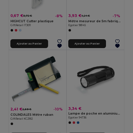
0,67 €
3,93 €
-8%
-7%
0,72 €
4,24 €
HIGHCUT Cutter plastique
Mètre mesureur de 5m fabriqué en ABS recyclé (100 % rABS) et en bambou
GiftRetail IT3011
Egotier 98145
Ajouter au Panier
Ajouter au Panier
3,34 €
2,41 €
-10%
2,69 €
Lampe de poche en aluminium avec 9 LED
COLINDALES Mètre ruban
Egotier 94736
GiftRetail KC2182