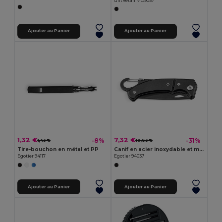
GiftRetail MO9057
Ajouter au Panier
Ajouter au Panier
1,32 €
7,32 €
-8%
-31%
1,43 €
10,63 €
Tire-bouchon en métal et PP
Canif en acier inoxydable et métal
Egotier 94117
Egotier 94037
Ajouter au Panier
Ajouter au Panier