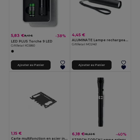
4,45 €
5,83 €
-38%
9,41 €
ALUMINATE Lampe rechargeable en alu
LED PLUS Torche 9 LED
GiftRetail MO2461
GiftRetail KC6860
Ajouter au Panier
Ajouter au Panier
1,15 €
6,18 €
-40%
10,22 €
Carte multifonction en acier inoxydable avec 20 fonctions
STRECH-TORCH Lampe extensible