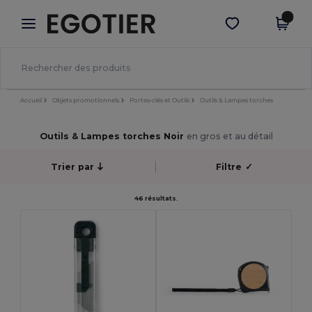
×
Appli Egotier
Obtenir l'appli
Meilleurs prix sur l’app !
Accueil
Objets promotionnels
Portes-clés et Outils
Outils & Lampes torches
Outils & Lampes torches Noir
en gros et au détail
Trier par
Filtre
✓
46 résultats.