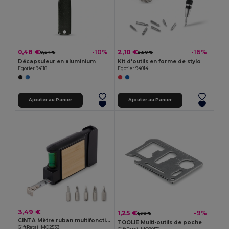
0,48 €
2,10 €
-10%
-16%
0,54 €
2,50 €
Décapsuleur en aluminium
Kit d'outils en forme de stylo
Egotier 94118
Egotier 94014
Ajouter au Panier
Ajouter au Panier
3,49 €
1,25 €
-9%
1,38 €
CINTA Mètre ruban multifonction
TOOLIE Multi-outils de poche
GiftRetail MO2533