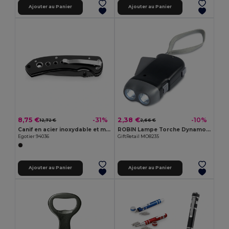
Ajouter au Panier
Ajouter au Panier
8,75 €
2,38 €
-31%
-10%
12,72 €
2,66 €
Canif en acier inoxydable et métal
ROBIN Lampe Torche Dynamo LED Compacte et Pratique
Egotier 94036
GiftRetail MO8235
Ajouter au Panier
Ajouter au Panier