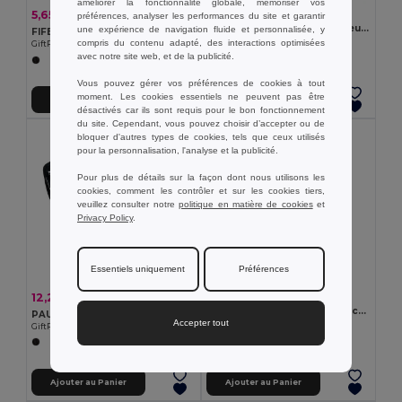
améliorer la fonctionnalité globale, mémoriser vos
0,86 €
5,65 €
-18%
préférences, analyser les performances du site et garantir
6,92 €
Mousqueton avec décapsuleur en aluminium
une expérience de navigation fluide et personnalisée, y
FIFE Couteau pliable en aluminium
Egotier 98824
compris du contenu adapté, des interactions optimisées
GiftRetail MO2364
avec notre site web, et de la publicité.
Vous pouvez gérer vos préférences de cookies à tout
moment. Les cookies essentiels ne peuvent pas être
Ajouter au Panier
Ajouter au Panier
désactivés car ils sont requis pour le bon fonctionnement
du site. Cependant, vous pouvez choisir d’accepter ou de
bloquer d'autres types de cookies, tels que ceux utilisés
pour la personnalisation, l'analyse et la publicité.
Pour plus de détails sur la façon dont nous utilisons les
cookies, comment les contrôler et sur les cookies tiers,
veuillez consulter notre
politique en matière de cookies
et
Privacy Policy
.
Essentiels uniquement
Préférences
2,88 €
12,27 €
-45%
22,39 €
MULTICHILLO Couteau de poche multi-outils
PAUL Jeu d'outils dans une boite
Accepter tout
GiftRetail MO2531
GiftRetail MO8241
Ajouter au Panier
Ajouter au Panier