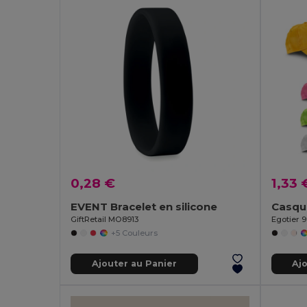
0,28 €
1,33 
EVENT Bracelet en silicone
Casque
GiftRetail MO8913
Egotier 
+5 Couleurs
Ajouter au Panier
Aj