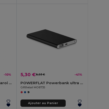
5,30 €
-10%
8,93 €
-41%
HELSINKI Flacon double paroi 500 ml
POWERFLAT Powerbank ultra plat 4000 mAh
GiftRetail MO8735
Ajouter au Panier