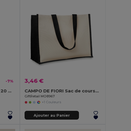
3,46 €
-7%
SIMPLE LANY Tour de cou 20 mm
CAMPO DE FIORI Sac de courses en toile de jute
GiftRetail MO8967
+1 Couleurs
Ajouter au Panier