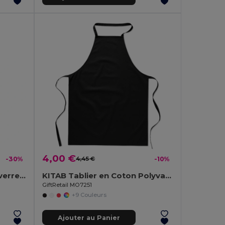
4,00 €
-30%
4,45 €
-10%
UTAH GLASS Bouteille en verre 500ml
KITAB Tablier en Coton Polyvalent pour Cuisine et Jardinage
GiftRetail MO7251
+9 Couleurs
Ajouter au Panier