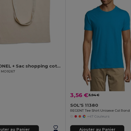
COTTONEL + Sac shopping coton 140gr/m²
il MO9267
3,56 €
3,94 €
SOL'S 11380
REGENT Tee Shirt Unisexe Col Rond
+47 Couleurs
outer au Panier
Ajouter au Panier