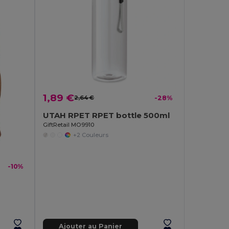
1,89 €
2,64 €
-28%
UTAH RPET RPET bottle 500ml
GiftRetail MO9910
+2 Couleurs
-10%
Ajouter au Panier