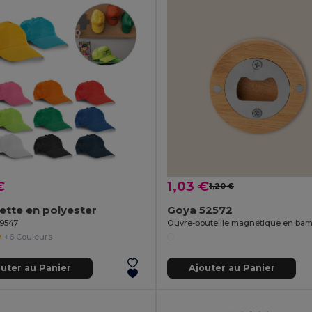
€
1,03 €
1,20 €
tte en polyester
Goya 52572
99547
+6 Couleurs
outer au Panier
Ajouter au Panier