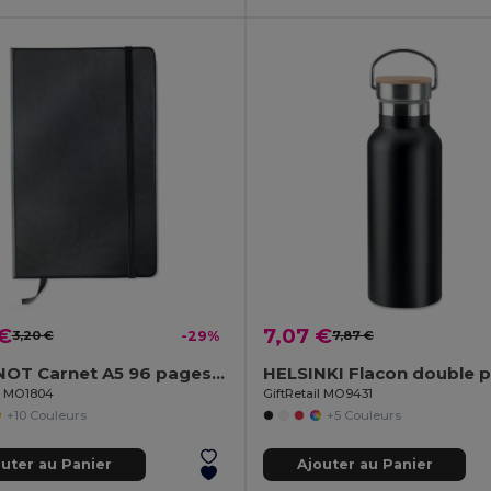
 €
7,07 €
3,20 €
-29%
7,87 €
ARCONOT Carnet A5 96 pages lignées
il MO1804
GiftRetail MO9431
+10 Couleurs
+5 Couleurs
outer au Panier
Ajouter au Panier