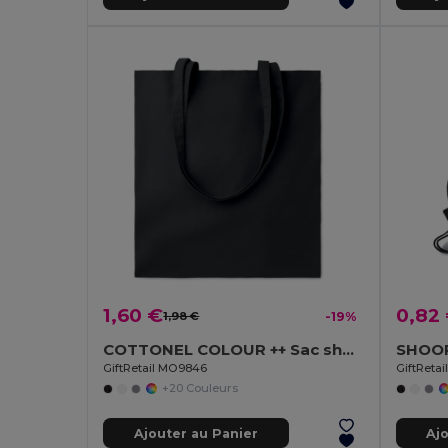
1,60 €
0,82
1,98 €
-19%
COTTONEL COLOUR ++ Sac shopping coton 180gr/m² MO9846-
SHOOP
GiftRetail MO9846
GiftReta
+20 Couleurs
Ajouter au Panier
Aj