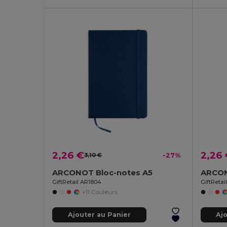
2,26 €
2,26
3,10 €
-27%
ARCONOT Bloc-notes A5
GiftRetail AR1804
GiftReta
+11 Couleurs
Ajouter au Panier
Aj