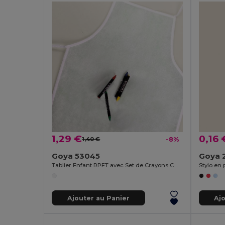
1,29 €
0,16 
1,40 €
-8%
Goya 53045
Goya 
Tablier Enfant RPET avec Set de Crayons COOKER
Ajouter au Panier
Aj