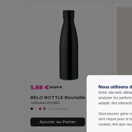
5,88 €
2,31 
Nous utilisons 
10,07 €
-42%
Notre site web utilis
BELO BOTTLE Bouteille double paroi 500ml
Goya 
analyser les perform
GiftRetail MO9812
adapté, des interacti
+4 Couleurs
Vous pouvez gérer vo
sont requis pour le 
Ajouter au Panier
Aj
cookies, tels que ceux