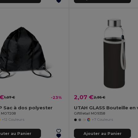
 €
2,07 €
1,07 €
-23%
2,95 €
 Sac à dos polyester
il MO7208
GiftRetail MO9358
+12 Couleurs
+7 Couleurs
outer au Panier
Ajouter au Panier