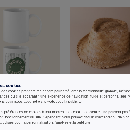
€
1,54 €
des cookies
3,02 €
-23%
1,78 €
e des cookies propriétaires et tiers pour améliorer la fonctionnalité globale, mémo
33518
Goya 38054
ances du site et garantir une expérience de navigation fluide et personnalisée,
Mug en céramique blanc 350 ml finition spéciale SUBLIMATION
ons optimisées avec notre site web, et de la publicité.
s préférences de cookies à tout moment. Les cookies essentiels ne peuvent pas êt
bon fonctionnement du site. Cependant, vous pouvez choisir d’accepter ou de bloq
outer au Panier
Ajouter au Panier
 utilisés pour la personnalisation, l'analyse et la publicité.