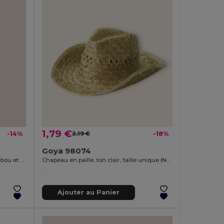
1,79 €
-14%
2,19 €
-18%
Goya 98074
Ouvre-bouteille magnétique en bambou et métal ZUG
Chapeau en paille, ton clair, taille unique INDIANA
Ajouter au Panier