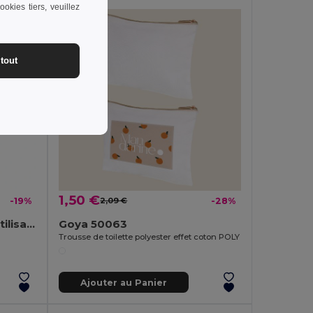
okies tiers, veuillez
tout
1,50 €
-19%
2,09 €
-28%
FESTA LARGE Gobelet réutilisable 300ml
Goya 50063
Trousse de toilette polyester effet coton POLY
Ajouter au Panier