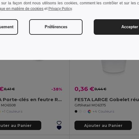
 sur la façon dont nous utilisons les cookies, comment les contrôler et sur les co
ique en matière de cookies
et
Privacy Policy
.
quement
Préférences
Accepter 
 €
0,36 €
0,41 €
-38%
0,44 €
SUORA Porte-clés en feutre RPET
il MO6508
GiftRetail MO6375
+1 Couleurs
+4 Couleurs
outer au Panier
Ajouter au Panier