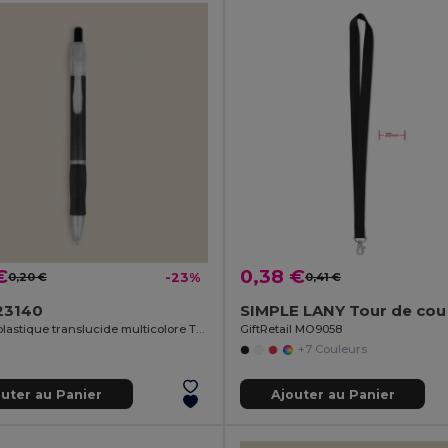
€
0,38 €
0,20 €
-23%
0,41 €
23140
Stylo en plastique translucide multicolore TRANSLUCENT
GiftRetail MO9058
+7 Couleurs
outer au Panier
Ajouter au Panier