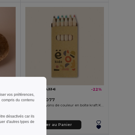
0,26 €
-13%
0,33 €
-22%
riser vos préférences,
Goya 30077
 y compris du contenu
Chapeau en osier à bord court unisexe JAMAICA
Set de 6 crayons de couleur en boîte kraft KRAFT
re désactivés car ils
uer d'autres types de
Ajouter au Panier