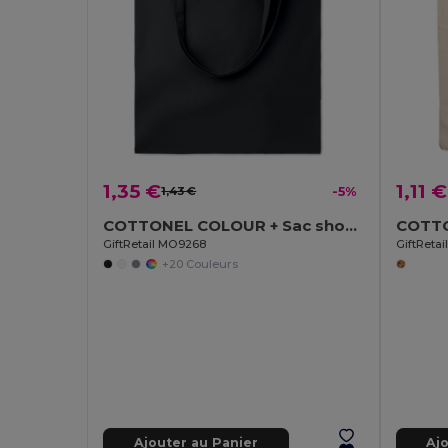
1,35 €
1,11 €
1,43 €
-5%
COTTONEL COLOUR + Sac shopping coton 140gr/m²
GiftRetail MO9268
GiftReta
+20 Couleurs
Ajouter au Panier
Aj