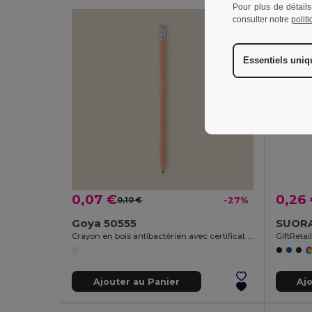
Pour plus de détails
consulter notre
polit
Essentiels uni
0,07 €
0,26
0,10 €
-27%
Goya 50555
Crayon en bois antibactérien avec certificat SURGEON
GiftReta
Ajouter au Panier
Aj