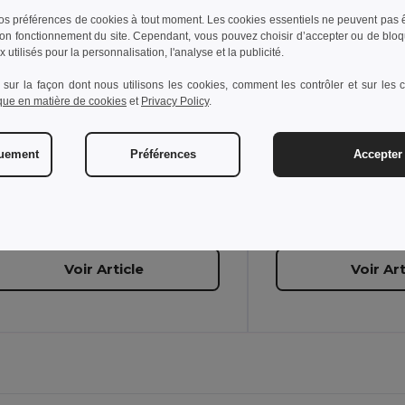
s préférences de cookies à tout moment. Les cookies essentiels ne peuvent pas êt
bon fonctionnement du site. Cependant, vous pouvez choisir d’accepter ou de bloq
-shirt enfant unisexe
T-shirt enfant unis
 utilisés pour la personnalisation, l'analyse et la publicité.
 sur la façon dont nous utilisons les cookies, comment les contrôler et sur les co
ique en matière de cookies
et
Privacy Policy
.
+15 Couleurs
+6 Couleurs
quement
Préférences
Accepter 
10
12
2
4
6
8
10
12
2
4
45
W45
Voir Article
Voir Art