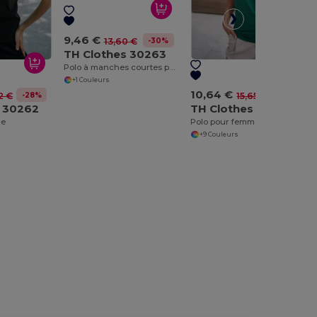
9,46 €
-30%
13,60 €
TH Clothes 30263
Polo à manches courtes pour femmes
+1 Couleurs
10,64 €
-28%
-32%
2 €
15,65 €
s 30262
TH Clothes 30264
me
Polo pour femme
+9 Couleurs