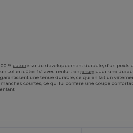
100 %
coton
issu du développement durable, d'un poids d
un col en côtes 1x1 avec renfort en
jersey
pour une durabil
rantissent une tenue durable, ce qui en fait un vêtement 
e manches courtes, ce qui lui confère une coupe confortab
enfant.
ersonnalisez-
Personnalisez-
Le !
Le !