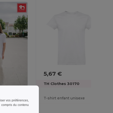
5,67 €
TH Clothes 30170
T-shirt enfant unisexe
riser vos préférences,
 y compris du contenu