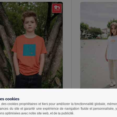
des cookies
e des cookies propriétaires et tiers pour améliorer la fonctionnalité globale, mémo
4,74 €
6,71 €
ances du site et garantir une expérience de navigation fluide et personnalisée,
ons optimisées avec notre site web, et de la publicité.
H Clothes 30169
TH Clothes 30171