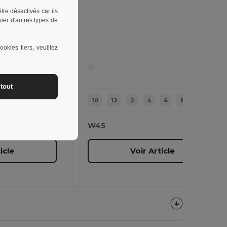
re désactivés car ils
uer d'autres types de
exe
okies tiers, veuillez
tout
6
8
10
12
2
4
6
8
W45
icle
Voir Article