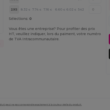
8.32
7.74
7.16
6.60
6.02
2XS
542
€
€
€
€
€
Sélections:
0
Vous êtes une entreprise? Pour profiter des prix
HT, veuillez indiquer, lors du paiment, votre numéro
de TVA Intracommunautaire.
s
roduit peut ne pas correspondre exactement à la couleur réelle du produit.