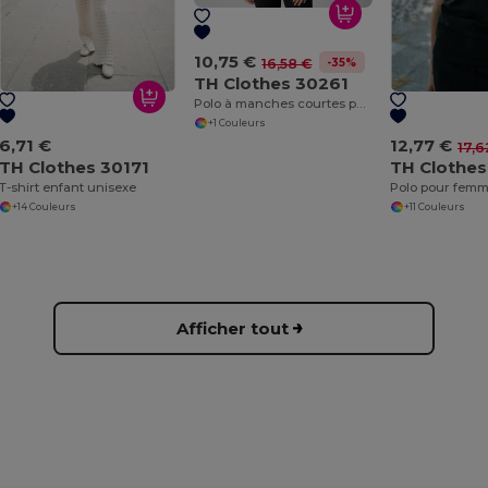
10,75 €
-35%
16,58 €
TH Clothes 30261
Polo à manches courtes pour femmes en coton cardé
+1 Couleurs
6,71 €
12,77 €
17,6
TH Clothes 30171
TH Clothe
T-shirt enfant unisexe
Polo pour fem
+14 Couleurs
+11 Couleurs
Afficher tout