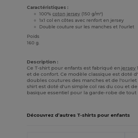
Caractéristiques :
100%
coton
jersey
(150 g/m²)
1x1 col en côtes avec renfort en jersey
Double couture sur les manches et l'ourlet
Poids
160 g.
Stock élévé
Personnalisé
Description :
Ce T-shirt pour enfants est fabriqué en
jersey
et de confort. Ce modèle classique est doté d'
doubles coutures des manches et de l'ourlet ga
shirt est doté d'un simple col ras du cou et d
basique essentiel pour la garde-robe de tout 
Découvrez d’autres T-shirts pour enfants
Personnalisez-
P
Le !