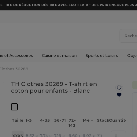
E ! 10 € DE RÉDUCTION DÈS 80 € AVEC EGOTIER10 – DES PRIX ENCORE PLUS 
e et Accessoires
Cuisine et maison
Sports et Loisirs
Obje
Clothes 30289
TH Clothes 30289 - T-shirt en
coton pour enfants -
Blanc
Taille
1-3
4-35
36-71
72-
144 +
Stock
Quantité
143
8.32
7.74
7.16
6.60
6.02
XXXS
311
€
€
€
€
€