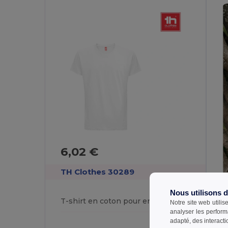
6,02 €
TH Clothes 30289
Nous utilisons 
T-shirt en coton pour enfants
Notre site web utilis
analyser les perform
adapté, des interacti
T