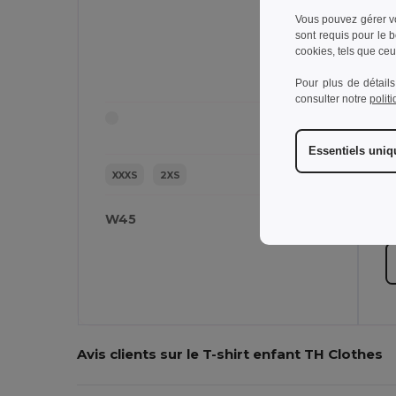
Vous pouvez gérer vo
sont requis pour le 
T
cookies, tels que ceux
Pour plus de détails
consulter notre
polit
Essentiels uni
XXXS
2XS
W45
W
Avis clients sur le T-shirt enfant TH Clothes