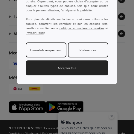
du site. Cependant, vous pouvez choisir d’accepter ou de
bloquer d'autres types de cookies, tels que ceux utilisés
pour la personnalisation, l'analyse et la publicité.
Laissez-nous vous aider
Pour plus de détails sur la façon dont nous utilisons les
cookies, comment les contrôler et sur les cookies tiers,
veuillez consulter notre
politique en matière de cookies
et
Notre entreprise
Privacy Policy
.
Essentiels uniquement
Préférences
Moyens de paiement
Accepter tout
Méthodes d'expédition
👋
Bonjour
Si vous avez des questions ou
2026. Tous droits réservés
des préoccupations, vous
Conditions Générales
|
Politique de Confidentialité
|
Politique de Cookies
|
Plan du