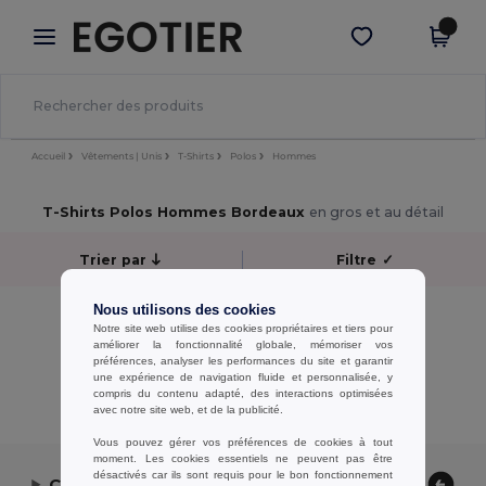
×
Appli Egotier
Obtenir l'appli
Meilleurs prix sur l’app !
Accueil
Vêtements | Unis
T-Shirts
Polos
Hommes
T-Shirts Polos Hommes Bordeaux
en gros et au détail
Trier par
Filtre
✓
Nous utilisons des cookies
Aucun résultat.
Notre site web utilise des cookies propriétaires et tiers pour
Aucun résultat.
améliorer la fonctionnalité globale, mémoriser vos
préférences, analyser les performances du site et garantir
une expérience de navigation fluide et personnalisée, y
Affichage De Tous Les Produits.
compris du contenu adapté, des interactions optimisées
avec notre site web, et de la publicité.
Vous pouvez gérer vos préférences de cookies à tout
moment. Les cookies essentiels ne peuvent pas être
désactivés car ils sont requis pour le bon fonctionnement
Contactez-nous