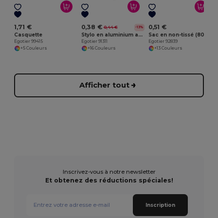
1,71 €
0,38 €
0,51 €
0,44 €
-13%
Casquette
Stylo en aluminium avec clip
Sac en non-tissé (80 g/m²)
Egotier 99415
Egotier 91311
Egotier 92839
+5 Couleurs
+16 Couleurs
+13 Couleurs
Afficher tout
Inscrivez-vous à notre newsletter
Et obtenez des réductions spéciales!
Inscription