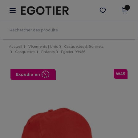
×
Appli Egotier
Obtenir l'appli
Meilleurs prix sur l’app !
Accueil
Vêtements | Unis
Casquettes & Bonnets
Casquettes
Enfants
Egotier 99456
W45
Expédié en