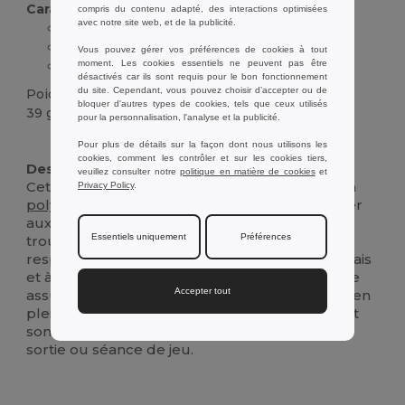
Caractéristiques :
compris du contenu adapté, des interactions optimisées
avec notre site web, et de la publicité.
Matière polyester
Fentes de ventilation
Vous pouvez gérer vos préférences de cookies à tout
moment. Les cookies essentiels ne peuvent pas être
Fermeture auto-agrippante réglable
désactivés car ils sont requis pour le bon fonctionnement
du site. Cependant, vous pouvez choisir d’accepter ou de
Poids
bloquer d'autres types de cookies, tels que ceux utilisés
39 g.
pour la personnalisation, l'analyse et la publicité.
Stock élévé
Personnalisé
Pour plus de détails sur la façon dont nous utilisons les
cookies, comment les contrôler et sur les cookies tiers,
Description :
veuillez consulter notre
politique en matière de cookies
et
Cette casquette pour enfants est fabriquée en
Privacy Policy
.
polyester
durable, ce qui lui permet de résister
aux aventures quotidiennes. Conçue avec des
Essentiels uniquement
Préférences
trous d'aération, elle offre une excellente
respirabilité pour garder les petites têtes au frais
et à l'aise. La fermeture auto-adhésive réglable
Accepter tout
assure un ajustement parfait pour les enfants en
pleine croissance. Avec son design classique et
son aspect polyvalent, il est parfait pour toute
sortie ou séance de jeu.