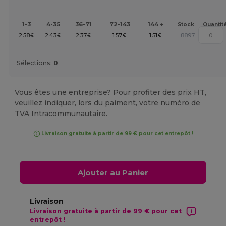
1-3
4-35
36-71
72-143
144 +
Stock
Quantit
2.58
2.43
2.37
1.57
1.51
8897
€
€
€
€
€
Sélections:
0
Vous êtes une entreprise? Pour profiter des prix HT,
veuillez indiquer, lors du paiment, votre numéro de
TVA Intracommunautaire.
Livraison gratuite à partir de 99 € pour cet entrepôt !
Ajouter au Panier
Livraison
Livraison gratuite à partir de 99 € pour cet
entrepôt !