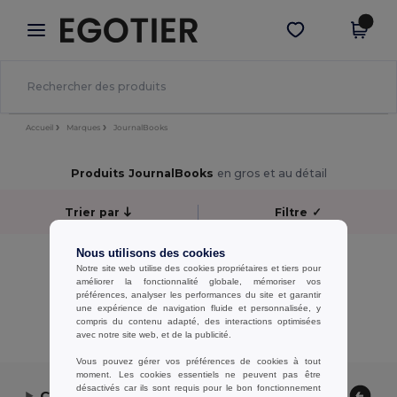
×
Appli Egotier
Obtenir l'appli
Meilleurs prix sur l’app !
Accueil
Marques
JournalBooks
Produits JournalBooks
en gros et au détail
Trier par
Filtre
✓
Nous utilisons des cookies
Aucun résultat.
Notre site web utilise des cookies propriétaires et tiers pour
Aucun résultat.
améliorer la fonctionnalité globale, mémoriser vos
préférences, analyser les performances du site et garantir
une expérience de navigation fluide et personnalisée, y
Affichage De Tous Les Produits.
compris du contenu adapté, des interactions optimisées
avec notre site web, et de la publicité.
Vous pouvez gérer vos préférences de cookies à tout
moment. Les cookies essentiels ne peuvent pas être
désactivés car ils sont requis pour le bon fonctionnement
Contactez-nous