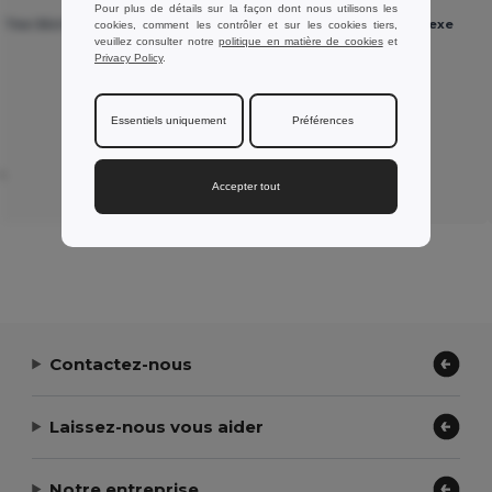
Pour plus de détails sur la façon dont nous utilisons les
 Tee Shirt Unisexe
SOL'S 11380 - REGENT Tee Shirt Unisexe
cookies, comment les contrôler et sur les cookies tiers,
veuillez consulter notre
politique en matière de cookies
et
Col Rond
Privacy Policy
.
Bon produits
Essentiels uniquement
Préférences
.
Avis par Peter L.
Accepter tout
ZEPIOZ
Contactez-nous
Laissez-nous vous aider
Notre entreprise