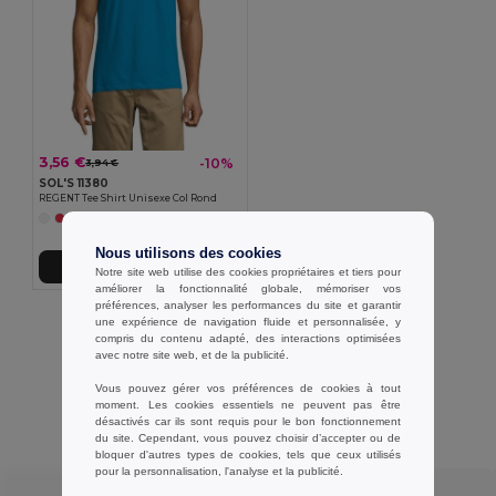
3,56 €
-10%
3,94 €
SOL'S 11380
REGENT Tee Shirt Unisexe Col Rond
+47 Couleurs
Nous utilisons des cookies
Ajouter au Panier
Notre site web utilise des cookies propriétaires et tiers pour
améliorer la fonctionnalité globale, mémoriser vos
préférences, analyser les performances du site et garantir
Affichage De Tous Les Produits.
une expérience de navigation fluide et personnalisée, y
compris du contenu adapté, des interactions optimisées
avec notre site web, et de la publicité.
Vous pouvez gérer vos préférences de cookies à tout
moment. Les cookies essentiels ne peuvent pas être
désactivés car ils sont requis pour le bon fonctionnement
Avis clients
du site. Cependant, vous pouvez choisir d’accepter ou de
bloquer d'autres types de cookies, tels que ceux utilisés
pour la personnalisation, l'analyse et la publicité.
★ ★ ★ ★ ★