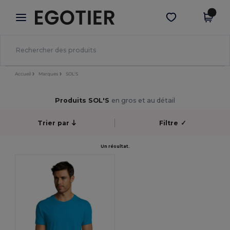
×
Appli Egotier
Obtenir l'appli
Meilleurs prix sur l’app !
Accueil
Marques
SOL'S
Produits SOL'S
en gros et au détail
Trier par
Filtre
✓
Un résultat.