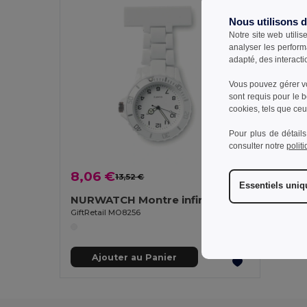
Nous utilisons 
Notre site web utilis
analyser les perform
adapté, des interacti
Vous pouvez gérer vo
sont requis pour le 
cookies, tels que ceux
Pour plus de détails
consulter notre
polit
8,06 €
13,52 €
-40%
Essentiels uni
NURWATCH Montre infirmière analogique
GiftRetail MO8256
Ajouter au Panier