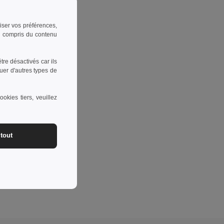
riser vos préférences,
 y compris du contenu
re désactivés car ils
uer d'autres types de
okies tiers, veuillez
tout