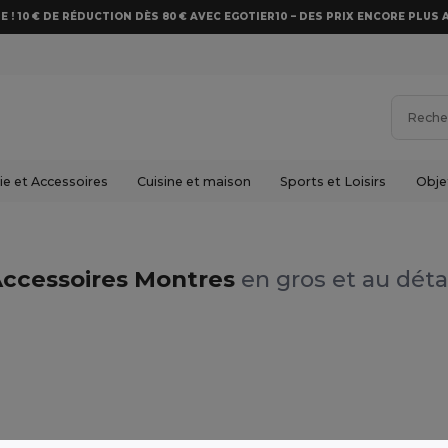
E ! 10 € DE RÉDUCTION DÈS 80 € AVEC EGOTIER10 – DES PRIX ENCORE PLUS 
e et Accessoires
Cuisine et maison
Sports et Loisirs
Obje
ccessoires Montres
en gros et au déta