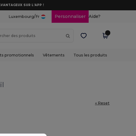
AVANTAGEUX SUR L’APP !
/
Personnaliser
Aide?
Luxembourg
Fr
ts promotionnels
Vêtements
Tous les produits
il
« Reset