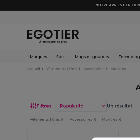
NOTRE APP EST EN LIGN
Marques
Sacs
Mugs et gourdes
Technologi
Accueil
Vêtements | Unis
Accessoires
Montres
A
Trier par
Filtres
Un résultat.
Vêtements | Unis
Accessoires
Montres