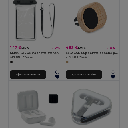
1,47 €
4,52 €
-12%
-10%
1,67 €
5,01 €
SMAG LARGE Pochette étanche pour smartphone
ELLAGAN Support téléphone pour voiture
GiftRetail MO2183
GiftRetail MO6864
Ajouter au Panier
Ajouter au Panier