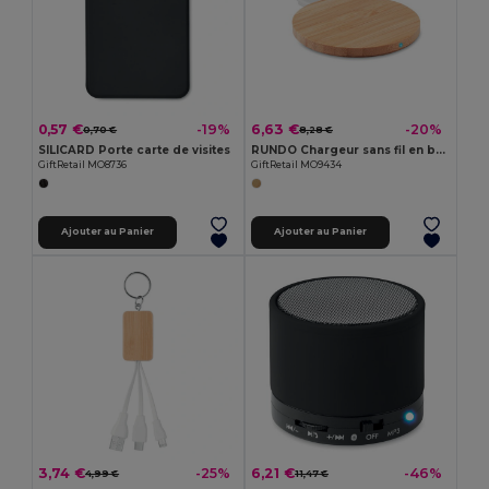
0,57 €
6,63 €
-19%
-20%
0,70 €
8,28 €
SILICARD Porte carte de visites
RUNDO Chargeur sans fil en bambou MO9434
GiftRetail MO8736
GiftRetail MO9434
Ajouter au Panier
Ajouter au Panier
3,74 €
6,21 €
-25%
-46%
4,99 €
11,47 €