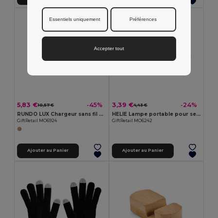
Essentiels uniquement
Préférences
Accepter tout
5,83 €
3,39 €
-45%
-24%
10,57 €
4,43 €
RUNDO LUX Chargeur sans fil en bambou 15W
HELIE Lampe portable pour selfie
GiftRetail MO6924
GiftRetail MO6242
Ajouter au Panier
Ajouter au Panier