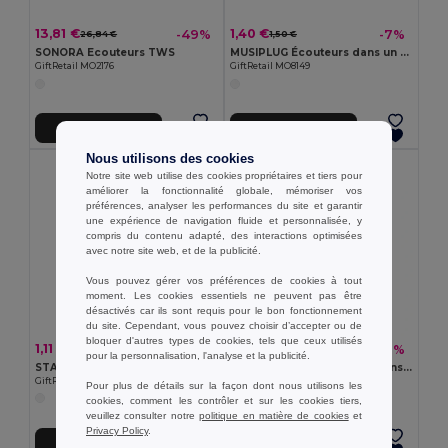
13,81 €
1,40 €
-49%
-7%
26,84 €
1,50 €
SONORA Ecouteurs TWS
MUSIPLUG Écouteurs dans un boîtier
GiftRetail MO2176
GiftRetail MO8149
Ajouter au Panier
Ajouter au Panier
Nous utilisons des cookies
Notre site web utilise des cookies propriétaires et tiers pour
améliorer la fonctionnalité globale, mémoriser vos
préférences, analyser les performances du site et garantir
une expérience de navigation fluide et personnalisée, y
compris du contenu adapté, des interactions optimisées
avec notre site web, et de la publicité.
Vous pouvez gérer vos préférences de cookies à tout
moment. Les cookies essentiels ne peuvent pas être
désactivés car ils sont requis pour le bon fonctionnement
du site. Cependant, vous pouvez choisir d’accepter ou de
bloquer d'autres types de cookies, tels que ceux utilisés
1,11 €
6,58 €
-8%
-37%
1,21 €
10,38 €
pour la personnalisation, l'analyse et la publicité.
STANDIX Support téléphone
MUSHROOM Haut-parleur sans fil 3W
GiftRetail MO7937
GiftRetail MO9506
Pour plus de détails sur la façon dont nous utilisons les
cookies, comment les contrôler et sur les cookies tiers,
veuillez consulter notre
politique en matière de cookies
et
Privacy Policy
.
Ajouter au Panier
Ajouter au Panier