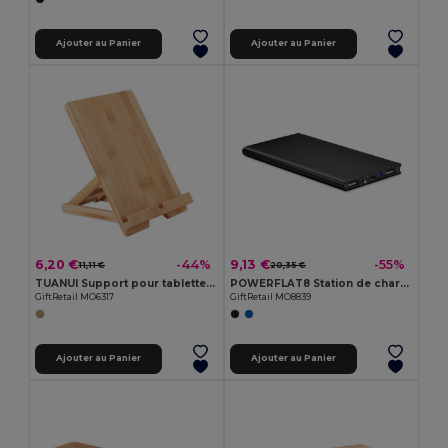
Ajouter au Panier
Ajouter au Panier
6,20 €
9,13 €
-44%
-55%
11,11 €
20,35 €
TUANUI Support pour tablette bambou
POWERFLAT8 Station de chargement 8000mAh
GiftRetail MO6317
GiftRetail MO8839
Ajouter au Panier
Ajouter au Panier