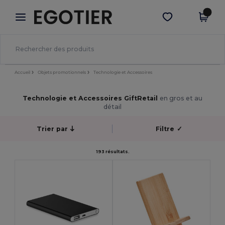
×
Appli Egotier
Obtenir l'appli
Meilleurs prix sur l’app !
Accueil
Objets promotionnels
Technologie et Accessoires
Technologie et Accessoires GiftRetail
en gros et au
détail
Trier par
Filtre
✓
193 résultats.