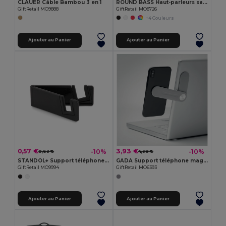
CLAUER Câble Bambou 3 en 1
ROUND BASS Haut-parleurs sans fil
GiftRetail MO9888
GiftRetail MO8726
+4 Couleurs
Ajouter au Panier
Ajouter au Panier
0,57 €
3,93 €
-10%
-10%
0,63 €
4,38 €
STANDOL+ Support téléphone bambou/ABS
GADA Support téléphone magnétique
GiftRetail MO9994
GiftRetail MO6393
Ajouter au Panier
Ajouter au Panier