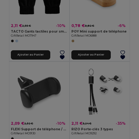
2,11 €
0,78 €
-10%
-6%
2,35 €
0,82 €
TACTO Gants tactiles pour smartphone
POY Mini support de téléphone
GiftRetail MO7947
GiftRetail MO6888
Ajouter au Panier
Ajouter au Panier
2,09 €
2,11 €
-10%
-35%
2,32 €
3,24 €
FLEXI Support de téléphone / voiture
RIZO Porte-clés 3 types
GiftRetail MO9130
GiftRetail MO9292