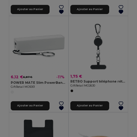
Ajouter au Panier
Ajouter au Panier
1,75 €
6,12 €
-11%
6,87 €
RETRO Support téléphone rétractable
POWER MATE Slim PowerBank 2200 mAh -22
GiftRetail MO2630
GiftRetail MO5001
Ajouter au Panier
Ajouter au Panier