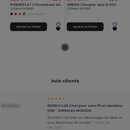
POWERFLAT C Powerbank 4000 mAh Type C
UNIPAD Chargeur sans fil 4000 mAh
GiftRetail MO6825
GiftRetail MO9309
+5 Couleurs
Ajouter au Panier
Ajouter au Panier
Avis clients
★ ★ ★ ★ ★
de visites -
RUNDO LUX Chargeur sans fil en bambou
15W - GiftRetail MO6924
Se prête très bien au découpage au laser et
a eu beaucoup de succès
Traduit de
Deutsch