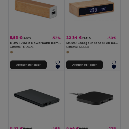
5,83 €
22,34 €
-52%
-50%
12,10 €
44,31 €
POWERBAM Powerbank bambou 2200 mAh
MORO Chargeur sans fil en bambou
GiftRetail MO9673
GiftRetail MO6139
Ajouter au Panier
Ajouter au Panier
8,32 €
6,44 €
-46%
-22%
15,44 €
8,28 €