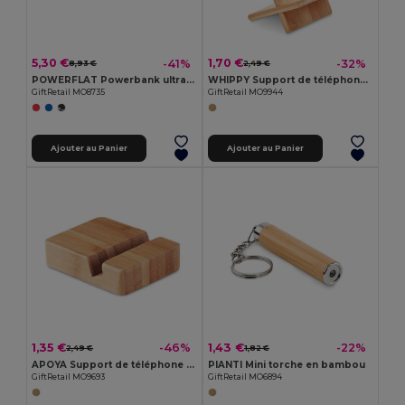
5,30 €
1,70 €
-41%
-32%
8,93 €
2,49 €
POWERFLAT Powerbank ultra plat 4000 mAh
WHIPPY Support de téléphone en bambou
GiftRetail MO8735
GiftRetail MO9944
Ajouter au Panier
Ajouter au Panier
1,35 €
1,43 €
-46%
-22%
2,49 €
1,82 €
APOYA Support de téléphone en bambou
PIANTI Mini torche en bambou
GiftRetail MO9693
GiftRetail MO6894