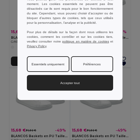
moment. Les cookies essentiels ne peuvent pas être
désactivés car ils sont requis pour le bon fonctionnement
du site. Cependant, vous pouvez choisir d’accepter ou de
bloquer d'autres types de cookies, tels que ceux utilisés
pour la personnalisation, l'analyse et la publicité.
15,68 €
15,68 €
-49%
-49%
31,02 €
31,02 €
Pour plus de détails sur la façon dont nous utilisons les
cookies, comment les contrôler et sur les cookies tiers,
BLANCOS Baskets en PU Taille 38
BLANCOS Baskets en PU Taille 41
veuillez consulter notre
politique en matière de cookies
et
GiftRetail MO2038
GiftRetail MO2041
Privacy Policy
.
Ajouter au Panier
Ajouter au Panier
Essentiels uniquement
Préférences
Accepter tout
15,68 €
15,68 €
-49%
-49%
31,02 €
31,02 €
BLANCOS Baskets en PU Taille 45
BLANCOS Baskets en PU Taille 37