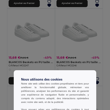
Ajouter au Panier
Ajouter au Panier
15,68 €
15,68 €
-49%
-49%
31,02 €
31,02 €
BLANCOS Baskets en PU taille 47
BLANCOS Baskets en PU taille 46
GiftRetail MO2247
GiftRetail MO2246
Nous utilisons des cookies
Ajouter au Panier
Ajouter au Panier
Notre site web utilise des cookies propriétaires et tiers pour
améliorer la fonctionnalité globale, mémoriser vos
préférences, analyser les performances du site et garantir
une expérience de navigation fluide et personnalisée, y
compris du contenu adapté, des interactions optimisées
avec notre site web, et de la publicité.
Vous pouvez gérer vos préférences de cookies à tout