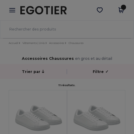
×
Appli Egotier
Obtenir l'appli
Meilleurs prix sur l’app !
Accueil
Vêtements | Unis
Accessoires
Chaussures
Accessoires Chaussures
en gros et au détail
Trier par
Filtre
✓
11 résultats.