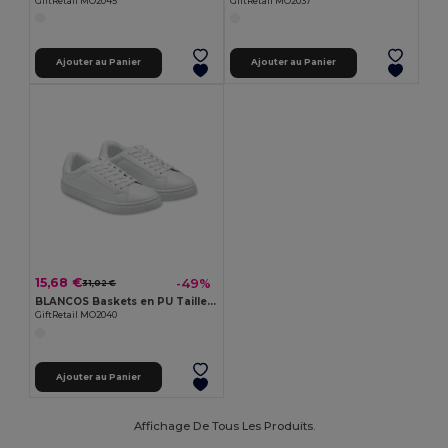
GiftRetail MO2045
GiftRetail MO2037
Ajouter au Panier
Ajouter au Panier
15,68 €
-49%
31,02 €
BLANCOS Baskets en PU Taille 40
GiftRetail MO2040
Ajouter au Panier
Affichage De Tous Les Produits.