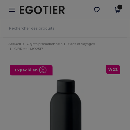
×
Appli Egotier
Obtenir l'appli
Meilleurs prix sur l’app !
Accueil
Objets promotionnels
Sacs et Voyages
GiftRetail MO2517
W22
Expédié en