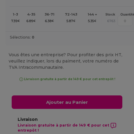
1-3
4-35
36-71
72-143
144 +
Stock
Quantit
7.39
6.89
6.38
5.87
5.35
6763
€
€
€
€
€
Sélections:
0
Vous êtes une entreprise? Pour profiter des prix HT,
veuillez indiquer, lors du paiment, votre numéro de
TVA Intracommunautaire.
Livraison gratuite à partir de 149 € pour cet entrepôt !
Ajouter au Panier
Livraison
Livraison gratuite à partir de 149 € pour cet
entrepôt !