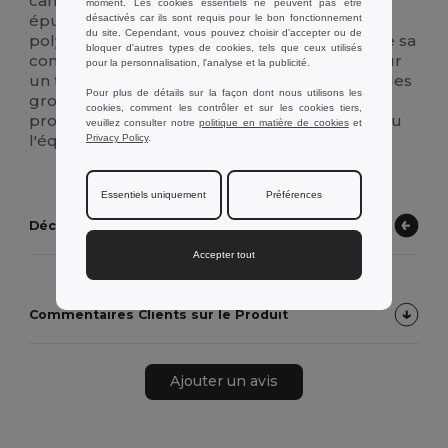
campagne de vente en gros. Son esthétique
moment. Les cookies essentiels ne peuvent pas être
épurée et minimaliste en fait un support
désactivés car ils sont requis pour le bon fonctionnement
du site. Cependant, vous pouvez choisir d’accepter ou de
polyvalent pour la personnalisation, tandis que sa
bloquer d'autres types de cookies, tels que ceux utilisés
construction à paroi simple la rend légère pour
pour la personnalisation, l'analyse et la publicité.
un transport facile. Parfaite pour les commandes
Pour plus de détails sur la façon dont nous utilisons les
groupées, cette bouteille offre un aspect
cookies, comment les contrôler et sur les cookies tiers,
professionnel pour les cadeaux d'entreprise ou
veuillez consulter notre
politique en matière de cookies
et
l'équipement d'équipes sportives.
Privacy Policy
.
Essentiels uniquement
Préférences
Découvrez d'autres produits
Accepter tout
Commentaires Clients sur le Produit
Ajouter un avis