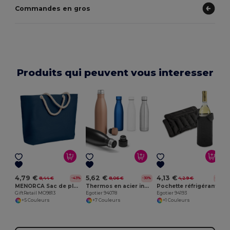
Commandes en gros
Produits qui peuvent vous interesser
E
4,79 €
5,62 €
4,13 €
8,44 €
8,06 €
4,29 €
-43%
-30%
-4%
MENORCA Sac de plage anses en corde
Thermos en acier inoxydable 500 ml
Pochette réfrigérante en nylon 190T
GiftRetail MO9813
Egotier 94078
Egotier 94193
+5 Couleurs
+7 Couleurs
+1 Couleurs