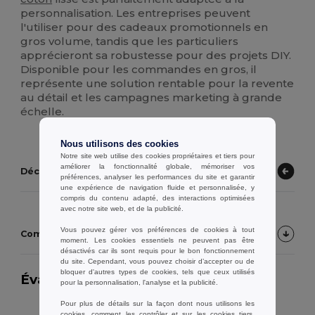
personnalisation. Les entreprises peuvent
l'utiliser pour des cadeaux promotionnels en
gros volume, tandis que les particuliers
apprécieront sa robustesse pour des projets DIY.
Disponible pour les commandes en gros, il
représente une solution rentable pour la revente
au détail et les campagnes marketing à grande
échelle.
Nous utilisons des cookies
Notre site web utilise des cookies propriétaires et tiers pour
améliorer la fonctionnalité globale, mémoriser vos
Découvrez d'autres produits
préférences, analyser les performances du site et garantir
une expérience de navigation fluide et personnalisée, y
compris du contenu adapté, des interactions optimisées
avec notre site web, et de la publicité.
Vous pouvez gérer vos préférences de cookies à tout
Commentaires Clients sur le Produit
moment. Les cookies essentiels ne peuvent pas être
désactivés car ils sont requis pour le bon fonctionnement
du site. Cependant, vous pouvez choisir d’accepter ou de
bloquer d'autres types de cookies, tels que ceux utilisés
Évaluation:
5.0
sur 8 évaluations
24385
pour la personnalisation, l'analyse et la publicité.
articles vendus
Pour plus de détails sur la façon dont nous utilisons les
cookies, comment les contrôler et sur les cookies tiers,