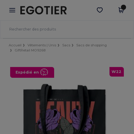
×
Appli Egotier
Obtenir l'appli
Meilleurs prix sur l’app !
Accueil
Vêtements | Unis
Sacs
Sacs de shopping
GiftRetail MO9268
W22
Expédié en