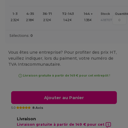
1-3
4-35
36-71
72-143
144 +
Stock
Quantit
2.32
2.18
2.12
1.42
1.35
418707
€
€
€
€
€
Sélections:
0
Vous êtes une entreprise? Pour profiter des prix HT,
veuillez indiquer, lors du paiment, votre numéro de
TVA Intracommunautaire.
Livraison gratuite à partir de 149 € pour cet entrepôt !
Ajouter au Panier
5.0
8 Avis
Livraison
Livraison gratuite à partir de 149 € pour cet