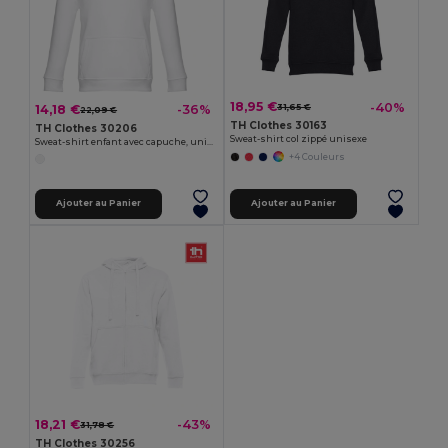
18,95 €
-40%
14,18 €
-36%
31,65 €
22,09 €
TH Clothes 30163
TH Clothes 30206
Sweat-shirt col zippé unisexe
Sweat-shirt enfant avec capuche, unisexe
+4 Couleurs
Ajouter au Panier
Ajouter au Panier
18,21 €
-43%
31,78 €
TH Clothes 30256