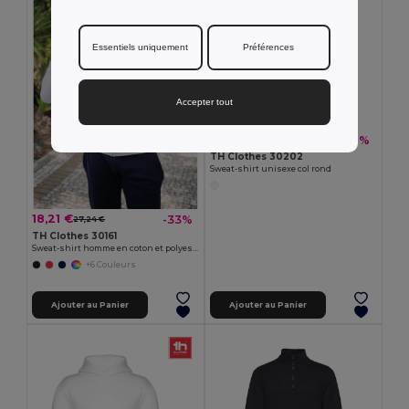
Essentiels uniquement
Préférences
Accepter tout
13,19 €
-28%
18,20 €
TH Clothes 30202
Sweat-shirt unisexe col rond
18,21 €
-33%
27,24 €
TH Clothes 30161
Sweat-shirt homme en coton et polyester
+6 Couleurs
Ajouter au Panier
Ajouter au Panier