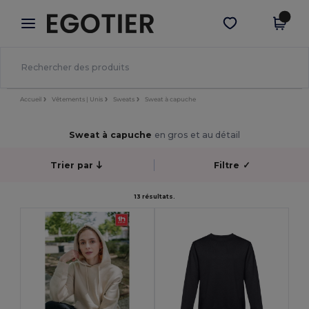
×
Appli Egotier
Obtenir l'appli
Meilleurs prix sur l’app !
Accueil
Vêtements | Unis
Sweats
Sweat à capuche
Sweat à capuche
en gros et au détail
Trier par
Filtre
✓
13 résultats.