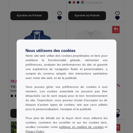
+4 Couleurs
Ajouter au Panier
Ajouter au Panier
Nous utilisons des cookies
Notre site web utilise des cookies propriétaires et tiers pour
améliorer la fonctionnalité globale, mémoriser vos
préférences, analyser les performances du site et garantir
une expérience de navigation fluide et personnalisée, y
compris du contenu adapté, des interactions optimisées
avec notre site web, et de la publicité.
19,55 €
-40%
32,67 €
18,21 €
-37%
29,06 €
TH Clothes 30189
Vous pouvez gérer vos préférences de cookies à tout
TH Clothes 30257
Sweat-shirt unisexe
moment. Les cookies essentiels ne peuvent pas être
Sweat à capuche pour femme
désactivés car ils sont requis pour le bon fonctionnement
+3 Couleurs
du site. Cependant, vous pouvez choisir d’accepter ou de
bloquer d'autres types de cookies, tels que ceux utilisés
pour la personnalisation, l'analyse et la publicité.
Ajouter au Panier
Ajouter au Panier
Pour plus de détails sur la façon dont nous utilisons les
cookies, comment les contrôler et sur les cookies tiers,
veuillez consulter notre
politique en matière de cookies
et
Privacy Policy
.