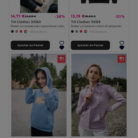
14,71 €
13,19 €
-38%
-30%
23,68 €
18,96 €
TH Clothes 30160
TH Clothes 30159
Sweat (unisexe) avec capuche en coton et polyester
Sweat unisexe en coton et polyester
+20 Couleurs
+13 Couleurs
Ajouter au Panier
Ajouter au Panier