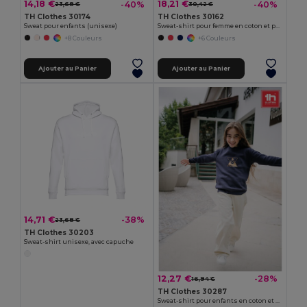
14,18 €
18,21 €
-40%
-40%
23,68 €
30,42 €
TH Clothes 30174
TH Clothes 30162
Sweat pour enfants (unisexe)
Sweat-shirt pour femme en coton et polyester
+8 Couleurs
+6 Couleurs
Ajouter au Panier
Ajouter au Panier
14,71 €
-38%
23,68 €
TH Clothes 30203
Sweat-shirt unisexe, avec capuche
12,27 €
-28%
16,94 €
TH Clothes 30287
Sweat-shirt pour enfants en coton et polyester recyclés