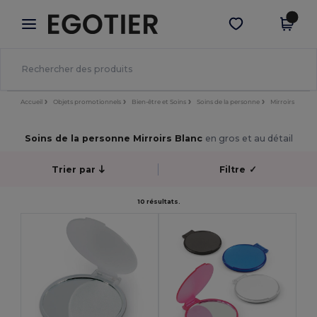
×
Appli Egotier
Obtenir l'appli
Meilleurs prix sur l’app !
Accueil
Objets promotionnels
Bien-être et Soins
Soins de la personne
Mirroirs
Soins de la personne Mirroirs Blanc
en gros et au détail
Trier par
Filtre
✓
10 résultats.