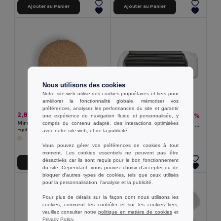
Ajouter au Panier
Ajouter au Panier
Nous utilisons des cookies
Notre site web utilise des cookies propriétaires et tiers pour
améliorer la fonctionnalité globale, mémoriser vos
préférences, analyser les performances du site et garantir
2,82 €
1,26 €
-7%
une expérience de navigation fluide et personnalisée, y
1,35 €
Miroir de sac à main double en liège
compris du contenu adapté, des interactions optimisées
ALWAYS Brosse pliable avec miroir
Egotier 94898
avec notre site web, et de la publicité.
GiftRetail KC5720
Vous pouvez gérer vos préférences de cookies à tout
moment. Les cookies essentiels ne peuvent pas être
désactivés car ils sont requis pour le bon fonctionnement
Ajouter au Panier
Ajouter au Panier
du site. Cependant, vous pouvez choisir d’accepter ou de
bloquer d'autres types de cookies, tels que ceux utilisés
QTÉ MIN: 10
pour la personnalisation, l'analyse et la publicité.
Pour plus de détails sur la façon dont nous utilisons les
cookies, comment les contrôler et sur les cookies tiers,
veuillez consulter notre
politique en matière de cookies
et
Privacy Policy
.