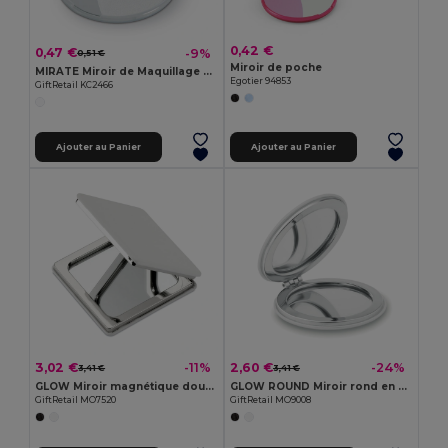
0,42 €
0,47 €
-9%
0,51 €
Miroir de poche
MIRATE Miroir de Maquillage Compact Élégant
Egotier 94853
GiftRetail KC2466
Ajouter au Panier
Ajouter au Panier
3,02 €
2,60 €
-11%
-24%
3,41 €
3,41 €
GLOW Miroir magnétique double face
GLOW ROUND Miroir rond en PU
GiftRetail MO7520
GiftRetail MO9008