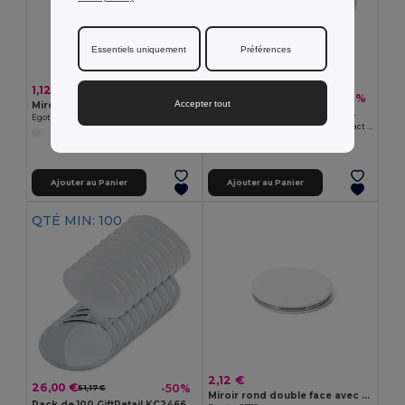
Essentiels uniquement
Préférences
1,12 €
3,20 €
-38%
5,12 €
Accepter tout
Miroir de poche
Pack de 10 GiftRetail KC2466
Egotier 94800
MIRATE Miroir de Maquillage Compact Élégant
Ajouter au Panier
Ajouter au Panier
QTÉ MIN: 100
2,12 €
26,00 €
-50%
51,17 €
Miroir rond double face avec extérieur en PU mat
Pack de 100 GiftRetail KC2466