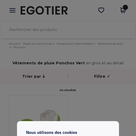
×
Appli Egotier
Obtenir l'appli
Meilleurs prix sur l’app !
Accueil
Objets promotionnels
Parapluies et imperméables
Vêtements de pluie
Ponchos
Vêtements de pluie Ponchos Vert
en gros et au détail
Trier par
Filtre
✓
Un résultat.
Nous utilisons des cookies