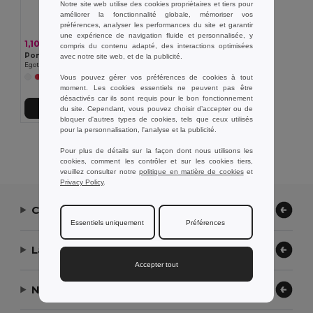
Notre site web utilise des cookies propriétaires et tiers pour
améliorer la fonctionnalité globale, mémoriser vos
préférences, analyser les performances du site et garantir
une expérience de navigation fluide et personnalisée, y
1,10 €
compris du contenu adapté, des interactions optimisées
Poncho imperméable
avec notre site web, et de la publicité.
Egotier 99214
Vous pouvez gérer vos préférences de cookies à tout
+1 Couleurs
moment. Les cookies essentiels ne peuvent pas être
désactivés car ils sont requis pour le bon fonctionnement
Ajouter au Panier
du site. Cependant, vous pouvez choisir d’accepter ou de
bloquer d'autres types de cookies, tels que ceux utilisés
pour la personnalisation, l'analyse et la publicité.
Affichage De Tous Les Produits.
Pour plus de détails sur la façon dont nous utilisons les
cookies, comment les contrôler et sur les cookies tiers,
veuillez consulter notre
politique en matière de cookies
et
Privacy Policy
.
Contactez-nous
Essentiels uniquement
Préférences
Laissez-nous vous aider
Accepter tout
Notre entreprise