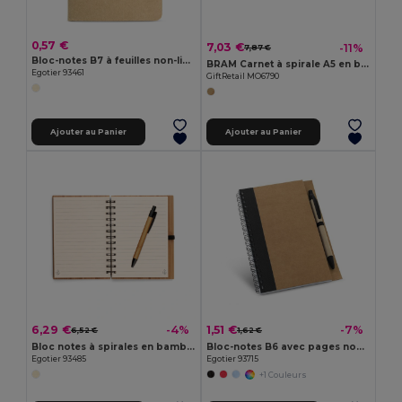
0,57 €
7,03 €
-11%
7,87 €
Bloc-notes B7 à feuilles non-lignées
BRAM Carnet à spirale A5 en bambou
Egotier 93461
GiftRetail MO6790
Ajouter au Panier
Ajouter au Panier
6,29 €
1,51 €
-4%
-7%
6,52 €
1,62 €
Bloc notes à spirales en bambou A5 avec papier 100% recyclé
Bloc-notes B6 avec pages non lignées
Egotier 93485
Egotier 93715
+1 Couleurs