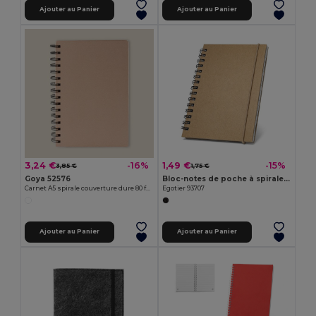
Ajouter au Panier
Ajouter au Panier
3,24 €
1,49 €
-16%
-15%
3,85 €
1,75 €
Goya 52576
Bloc-notes de poche à spirale avec pages lignées
Carnet A5 spirale couverture dure 80 feuilles SISTELO
Egotier 93707
Ajouter au Panier
Ajouter au Panier