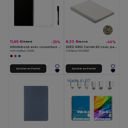
11,65 €
8,33 €
-35%
-46%
17,96 €
15,44 €
Infinitebook avec couverture souple et 15 pages unies pour tableau blanc
SEED RING Carnet A5 couv. papier semence
InfiniteBook 33200
GiftRetail MO2083
Ajouter au Panier
Ajouter au Panier
Made in
PT