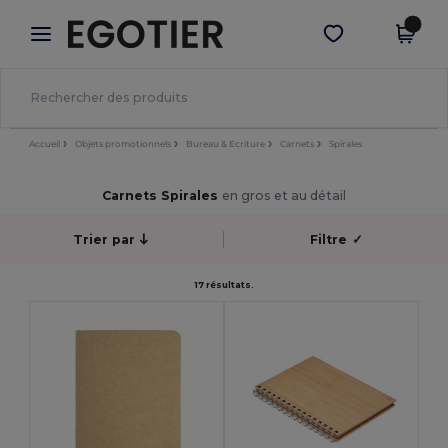
×
Appli Egotier
Obtenir l'appli
Meilleurs prix sur l’app !
Accueil
Objets promotionnels
Bureau & Ecriture
Carnets
Spirales
Carnets Spirales
en gros et au détail
Trier par
Filtre
✓
17 résultats.