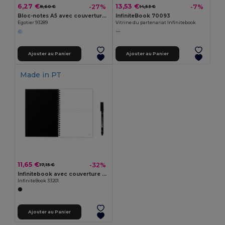
6,27 €
13,53 €
-27%
-7%
8,60 €
14,53 €
Bloc-notes A5 avec couverture semi-rigide fabriquée à partir de déchets de coques de café (65%)
InfiniteBook 70093
Egotier 93289
Vitrine du partenariat Infinitebook
Ajouter au Panier
Ajouter au Panier
Made in
PT
11,65 €
-32%
17,15 €
Infinitebook avec couverture souple et 15 pages lignées pour tableau blanc
InfiniteBook 33201
Ajouter au Panier