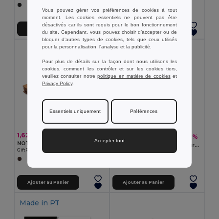
Vous pouvez gérer vos préférences de cookies à tout
moment. Les cookies essentiels ne peuvent pas être
désactivés car ils sont requis pour le bon fonctionnement
Ajouter au Panier
Ajouter au Panier
du site. Cependant, vous pouvez choisir d’accepter ou de
bloquer d'autres types de cookies, tels que ceux utilisés
pour la personnalisation, l'analyse et la publicité.
Pour plus de détails sur la façon dont nous utilisons les
cookies, comment les contrôler et sur les cookies tiers,
veuillez consulter notre
politique en matière de cookies
et
Privacy Policy
.
Essentiels uniquement
Préférences
1,62 €
5,89 €
-28%
8,16 €
Accepter tout
NOTIE Cahier recyclé et stylo à bille
Bloc-notes A5 avec couverture semi-rigide en matière organique d'éléphant (80%)
GiftRetail MO2481
Egotier 93288
Ajouter au Panier
Ajouter au Panier
Made in
PT