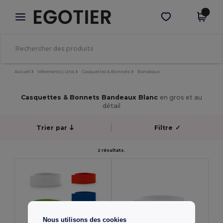
×
Appli Egotier
Obtenir l'appli
Meilleurs prix sur l’app !
Accueil
Vêtements | Unis
Casquettes & Bonnets
Bandeaux
Casquettes & Bonnets Bandeaux Blanc
en gros et au
détail
Trier par
Filtre
✓
2 résultats.
Nous utilisons des cookies