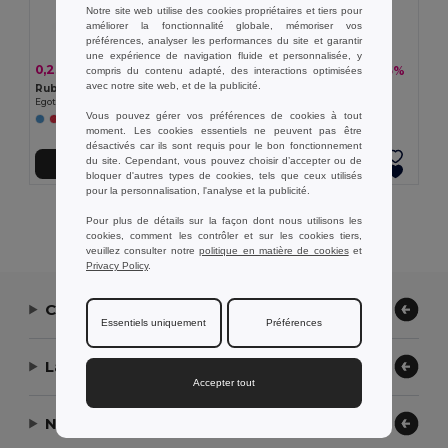
Notre site web utilise des cookies propriétaires et tiers pour
améliorer la fonctionnalité globale, mémoriser vos
préférences, analyser les performances du site et garantir
une expérience de navigation fluide et personnalisée, y
0,23 €
14,26 €
-11%
-35%
compris du contenu adapté, des interactions optimisées
0,26 €
22,01 €
avec notre site web, et de la publicité.
Ruban 100% polyester
Ruban sublimé
Egotier 99428
Egotier 99458
Vous pouvez gérer vos préférences de cookies à tout
+2 Couleurs
moment. Les cookies essentiels ne peuvent pas être
désactivés car ils sont requis pour le bon fonctionnement
du site. Cependant, vous pouvez choisir d’accepter ou de
Ajouter au Panier
Ajouter au Panier
bloquer d'autres types de cookies, tels que ceux utilisés
pour la personnalisation, l'analyse et la publicité.
Affichage De Tous Les Produits.
Pour plus de détails sur la façon dont nous utilisons les
cookies, comment les contrôler et sur les cookies tiers,
veuillez consulter notre
politique en matière de cookies
et
Privacy Policy
.
Contactez-nous
Essentiels uniquement
Préférences
Laissez-nous vous aider
Accepter tout
Notre entreprise