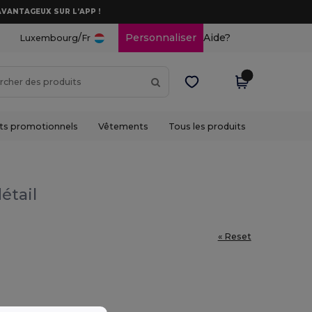
AVANTAGEUX SUR L’APP !
/
Personnaliser
Aide?
Luxembourg
Fr
ts promotionnels
Vêtements
Tous les produits
étail
« Reset