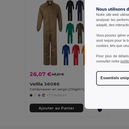
Nous utilisons 
Notre site web utilis
analyser les perform
adapté, des interacti
Vous pouvez gérer vo
sont requis pour le 
cookies, tels que ceux
Pour plus de détails
consulter notre
polit
26,07 €
43,21 €
-40%
Essentiels uni
Velilla 36086
Combinaison en sergé (200g/m²), en coton (35%) et polyester (65%)
+7 Couleurs
Ajouter au Panier