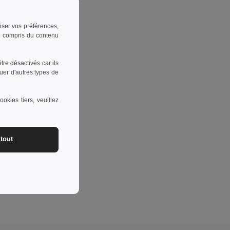
riser vos préférences,
 y compris du contenu
re désactivés car ils
uer d'autres types de
okies tiers, veuillez
tout