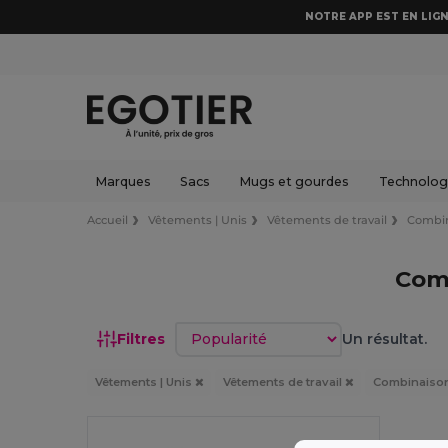
NOTRE APP EST EN LIGN
Marques
Sacs
Mugs et gourdes
Technologi
Accueil
Vêtements | Unis
Vêtements de travail
Combin
Comb
Trier par
Filtres
Un résultat.
Vêtements | Unis
Vêtements de travail
Combinaison