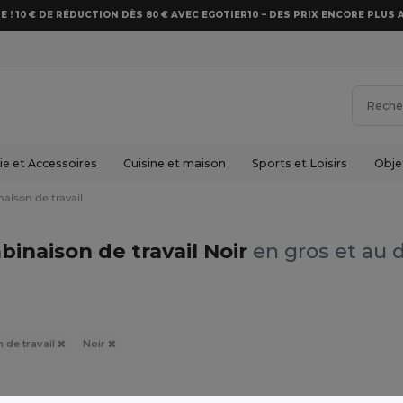
E ! 10 € DE RÉDUCTION DÈS 80 € AVEC EGOTIER10 – DES PRIX ENCORE PLUS 
e et Accessoires
Cuisine et maison
Sports et Loisirs
Obje
aison de travail
inaison de travail Noir
en gros et au d
 de travail
Noir