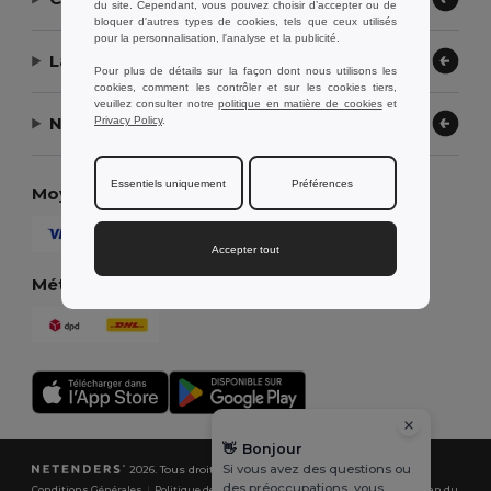
du site. Cependant, vous pouvez choisir d’accepter ou de
bloquer d'autres types de cookies, tels que ceux utilisés
pour la personnalisation, l'analyse et la publicité.
Laissez-nous vous aider
Pour plus de détails sur la façon dont nous utilisons les
cookies, comment les contrôler et sur les cookies tiers,
veuillez consulter notre
politique en matière de cookies
et
Notre entreprise
Privacy Policy
.
Essentiels uniquement
Préférences
Moyens de paiement
Accepter tout
Méthodes d'expédition
👋
Bonjour
Si vous avez des questions ou
2026. Tous droits réservés
des préoccupations, vous
Conditions Générales
|
Politique de Confidentialité
|
Politique de Cookies
|
Plan du