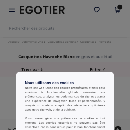
×
Appli Egotier
Obtenir l'appli
Meilleurs prix sur l’app !
Accueil
Vêtements | Unis
Casquettes & Bonnets
Casquettes
Havroche
Casquettes Havroche Blanc
en gros et au détail
Trier par
Filtre
✓
Nous utilisons des cookies
Aucun résultat.
Notre site web utilise des cookies propriétaires et tiers pour
Aucun résultat.
améliorer la fonctionnalité globale, mémoriser vos
préférences, analyser les performances du site et garantir
une expérience de navigation fluide et personnalisée, y
Affichage De Tous Les Produits.
compris du contenu adapté, des interactions optimisées
avec notre site web, et de la publicité.
Vous pouvez gérer vos préférences de cookies à tout
moment. Les cookies essentiels ne peuvent pas être
désactivés car ils sont requis pour le bon fonctionnement
Contactez-nous