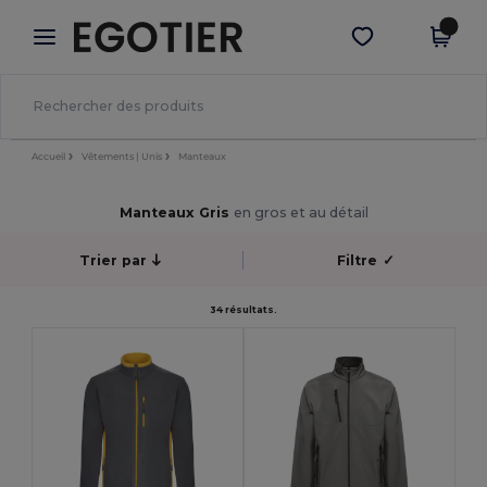
×
Appli Egotier
Obtenir l'appli
Meilleurs prix sur l’app !
Accueil
Vêtements | Unis
Manteaux
Manteaux Gris
en gros et au détail
Trier par
Filtre
✓
34 résultats.