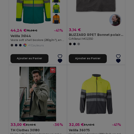
3,14 €
44,24 €
-41%
75,08 €
BLIZZARD RPET Bonnet polaire multi-usages
Velilla 36144
GiftRetail MO2350
Veste soft shell bicolore (280g/m²), en polyester (96%) et élasthanne (4%)
+1 Couleurs
Ajouter au Panier
Ajouter au Panier
33,00 €
32,05 €
-36%
-41%
51,40 €
54,40 €
TH Clothes 30180
Velilla 36075