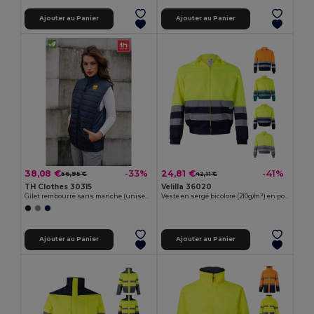
Ajouter au Panier
Ajouter au Panier
38,08 €
24,81 €
-33%
-41%
56,95 €
42,11 €
TH Clothes 30315
Velilla 36020
Gilet rembourré sans manche (unisexe)
Veste en sergé bicolore (210g/m²) en polyester (80%) et coton (20%)
Ajouter au Panier
Ajouter au Panier