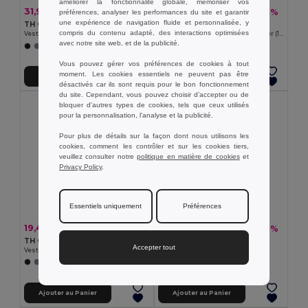
améliorer la fonctionnalité globale, mémoriser vos
31,95 €
50,21 €
-33%
-41%
préférences, analyser les performances du site et garantir
47,80 €
85,21 €
une expérience de navigation fluide et personnalisée, y
TH Clothes 30302
Velilla 36104
compris du contenu adapté, des interactions optimisées
Veste pour enfant
Parka bicolore (190g/m²), en polyester (100%), avec enduction PU
avec notre site web, et de la publicité.
+2 Couleurs
+1 Couleurs
Vous pouvez gérer vos préférences de cookies à tout
moment. Les cookies essentiels ne peuvent pas être
Ajouter au Panier
Ajouter au Panier
désactivés car ils sont requis pour le bon fonctionnement
du site. Cependant, vous pouvez choisir d’accepter ou de
bloquer d'autres types de cookies, tels que ceux utilisés
pour la personnalisation, l'analyse et la publicité.
Pour plus de détails sur la façon dont nous utilisons les
cookies, comment les contrôler et sur les cookies tiers,
veuillez consulter notre
politique en matière de cookies
et
Privacy Policy
.
Essentiels uniquement
Préférences
19,40 €
48,09 €
-33%
-40%
29,02 €
80,32 €
TH Clothes 30259
TH Clothes 30313
Accepter tout
Veste polaire haute densité pour femme en polyester
Veste à capuche pour homme
+2 Couleurs
Ajouter au Panier
Ajouter au Panier