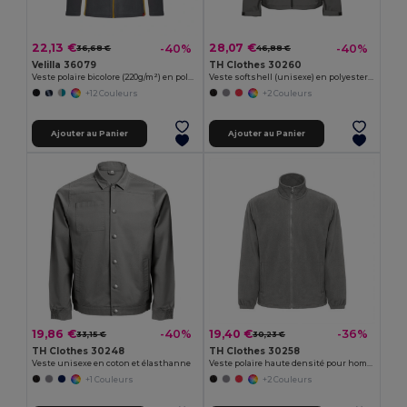
22,13 €
28,07 €
-40%
-40%
36,68 €
46,88 €
Velilla 36079
TH Clothes 30260
Veste polaire bicolore (220g/m²) en polyester (100%)
Veste softshell (unisexe) en polyester et élasthanne
+12 Couleurs
+2 Couleurs
Ajouter au Panier
Ajouter au Panier
19,86 €
19,40 €
-40%
-36%
33,15 €
30,23 €
TH Clothes 30248
TH Clothes 30258
Veste unisexe en coton et élasthanne
Veste polaire haute densité pour homme en polyester
+1 Couleurs
+2 Couleurs