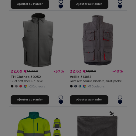
Ajouter au Panier
Ajouter au Panier
22,69 €
22,63 €
-37%
-40%
36,20 €
37,51 €
TH Clothes 30252
Velilla 36082
Gilet softshell unisexe
Gilet rembourré, bicolore, multipoches (120g/m²), en polyester (100%)
+2 Couleurs
+11 Couleurs
Ajouter au Panier
Ajouter au Panier