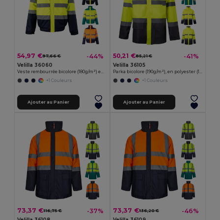
54,97 €
50,21 €
-44%
-41%
97,66 €
85,21 €
Velilla 36060
Velilla 36105
Veste rembourrée bicolore (180g/m²) en polyester (100%), avec finition PU
Parka bicolore (190g/m²), en polyester (100%), avec finition PU
+1 Couleurs
+1 Couleurs
Ajouter au Panier
Ajouter au Panier
73,37 €
73,37 €
-37%
-46%
116,75 €
136,20 €
Velilla 36108
Velilla 36109