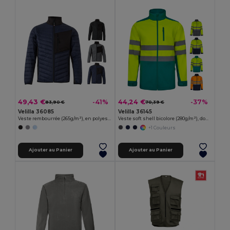
49,43 €
44,24 €
-41%
-37%
83,90 €
70,39 €
Velilla 36085
Velilla 36145
Veste rembourrée (265g/m²), en polyester (100%)
Veste soft shell bicolore (280g/m²), doublée polaire et membrane TPU, en polyester (96%) et élasthanne (4%)
+1 Couleurs
Ajouter au Panier
Ajouter au Panier