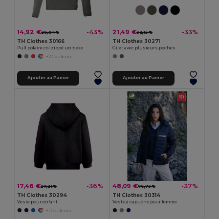
14,92 €
21,49 €
-43%
-33%
26,04 €
32,15 €
TH Clothes 30166
TH Clothes 30271
Pull polaire col zippé unisexe
Gilet avec plusieurs poches
+2 Couleurs
Ajouter au Panier
Ajouter au Panier
17,46 €
48,09 €
-36%
-37%
27,21 €
76,73 €
TH Clothes 30294
TH Clothes 30314
Veste pour enfant
Veste à capuche pour femme
+1 Couleurs