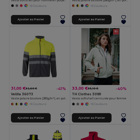
Veste softshell pour homme en polyester et élasthanne
Veste polaire bicolore (280g/m²), en polyester (100%)
+6 Couleurs
+6 Couleurs
Ajouter au Panier
Ajouter au Panier
31,00 €
33,00 €
-41%
-40%
52,60 €
55,10 €
Velilla 36073
TH Clothes 30181
Veste polaire bicolore (280g/m²), en polyester (100%)
Veste softshell ceinturée pour femme
+6 Couleurs
+6 Couleurs
Ajouter au Panier
Ajouter au Panier