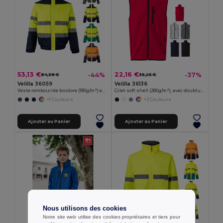
53,13 €
22,16 €
-44%
-37%
94,39 €
35,25 €
Velilla 36059
Velilla 36136
Veste rembourrée bicolore (180g/m²) en polyester (100%), avec fintion PU
Gilet soft shell (280g/m²), avec doublure polaire, en polyester (94%) et élasthanne (6%)
+1 Couleurs
+2 Couleurs
Ajouter au Panier
Ajouter au Panier
Nous utilisons des cookies
Notre site web utilise des cookies propriétaires et tiers pour