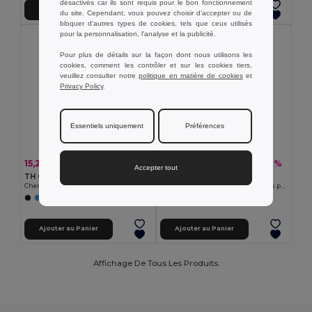
désactivés car ils sont requis pour le bon fonctionnement
Ajouter au Panier
Ajouter au Panier
du site. Cependant, vous pouvez choisir d’accepter ou de
bloquer d'autres types de cookies, tels que ceux utilisés
pour la personnalisation, l'analyse et la publicité.
Pour plus de détails sur la façon dont nous utilisons les
cookies, comment les contrôler et sur les cookies tiers,
veuillez consulter notre
politique en matière de cookies
et
Privacy Policy
.
Essentiels uniquement
Préférences
15,22 €
17,76 €
-33%
-37%
22,76 €
28,34 €
Accepter tout
TH Clothes 30157
TH Clothes 30153
Chemise oxford à manches courtes pour homme
Chemise oxford à manches longues pour hommes
+1 Couleurs
Ajouter au Panier
Ajouter au Panier
Affichage De Tous Les Produits.