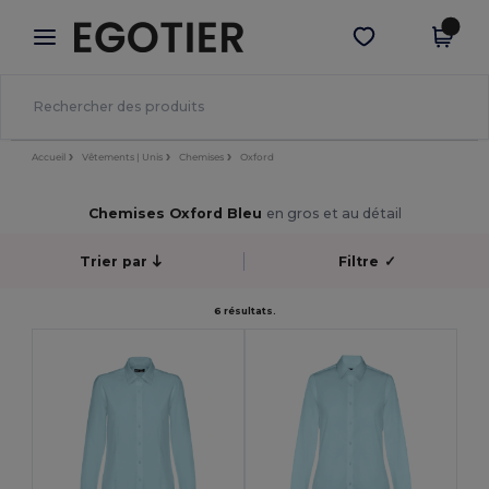
×
Appli Egotier
Obtenir l'appli
Meilleurs prix sur l’app !
Accueil
Vêtements | Unis
Chemises
Oxford
Chemises Oxford Bleu
en gros et au détail
Trier par
Filtre
✓
6 résultats.