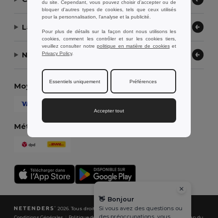
du site. Cependant, vous pouvez choisir d’accepter ou de
bloquer d'autres types de cookies, tels que ceux utilisés
pour la personnalisation, l'analyse et la publicité.
Laissez-nous vous aider
Pour plus de détails sur la façon dont nous utilisons les
cookies, comment les contrôler et sur les cookies tiers,
veuillez consulter notre
politique en matière de cookies
et
Notre entreprise
Privacy Policy
.
Essentiels uniquement
Préférences
Moyens de paiement
Accepter tout
Méthodes d'expédition
👋
Bonjour
Si vous avez des questions ou
2026. Tous droits réservés
des préoccupations, vous
Conditions Générales
|
Politique de Confidentialité
|
Politique de Cookies
|
Plan du