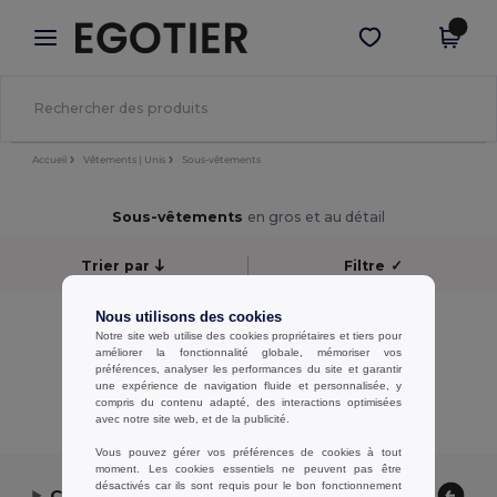
×
Appli Egotier
Obtenir l'appli
Meilleurs prix sur l’app !
Accueil
Vêtements | Unis
Sous-vêtements
Sous-vêtements
en gros et au détail
Trier par
Filtre
✓
Nous utilisons des cookies
Aucun résultat.
Notre site web utilise des cookies propriétaires et tiers pour
Aucun résultat.
améliorer la fonctionnalité globale, mémoriser vos
préférences, analyser les performances du site et garantir
une expérience de navigation fluide et personnalisée, y
Affichage De Tous Les Produits.
compris du contenu adapté, des interactions optimisées
avec notre site web, et de la publicité.
Vous pouvez gérer vos préférences de cookies à tout
moment. Les cookies essentiels ne peuvent pas être
désactivés car ils sont requis pour le bon fonctionnement
Contactez-nous