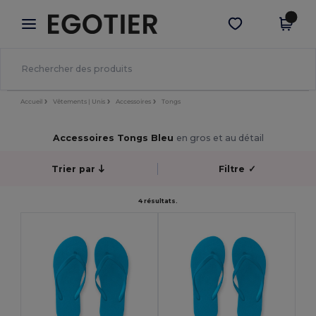
×
Appli Egotier
Obtenir l'appli
Meilleurs prix sur l’app !
Accueil
Vêtements | Unis
Accessoires
Tongs
Accessoires Tongs Bleu
en gros et au détail
Trier par
Filtre
✓
4 résultats.