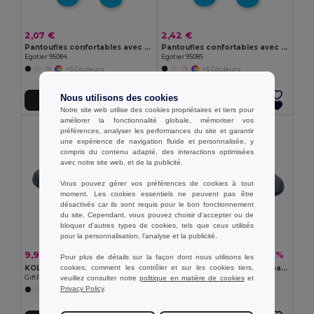
2,07 €
2,42 €
Pantoufles confortables avec semelle en PE et sangle en PVC
Pantoufles confortables avec semelle en PE et sangle en PVC
Egotier 95084
Egotier 95085
+5 Couleurs
+5 Couleurs
Nous utilisons des cookies
Ajouter au Panier
Ajouter au Panier
Notre site web utilise des cookies propriétaires et tiers pour
améliorer la fonctionnalité globale, mémoriser vos
préférences, analyser les performances du site et garantir
une expérience de navigation fluide et personnalisée, y
compris du contenu adapté, des interactions optimisées
avec notre site web, et de la publicité.
Vous pouvez gérer vos préférences de cookies à tout
moment. Les cookies essentiels ne peuvent pas être
désactivés car ils sont requis pour le bon fonctionnement
du site. Cependant, vous pouvez choisir d’accepter ou de
bloquer d'autres types de cookies, tels que ceux utilisés
pour la personnalisation, l'analyse et la publicité.
9,90 €
9,90 €
-37%
-37%
15,66 €
15,66 €
Pour plus de détails sur la façon dont nous utilisons les
KOLAM Claquettes antidérapantes 38/39
KOLAM Claquettes antidérapantes taille 3
cookies, comment les contrôler et sur les cookies tiers,
GiftRetail MO6785
GiftRetail MO6784
veuillez consulter notre
politique en matière de cookies
et
Privacy Policy
.